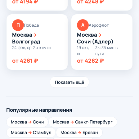
от 4194 ₽
от 4248 ₽
П
А
Победа
Аэрофлот
Москва
Москва
→
→
Волгоград
Сочи (Адлер)
24 фев, ср
·
2 ч в пути
19 окт,
3 ч 35 мин в
·
пн
пути
от 4281 ₽
от 4282 ₽
Показать ещё
Популярные направления
Москва
→
Сочи
Москва
→
Санкт-Петербург
Москва
→
Стамбул
Москва
→
Ереван