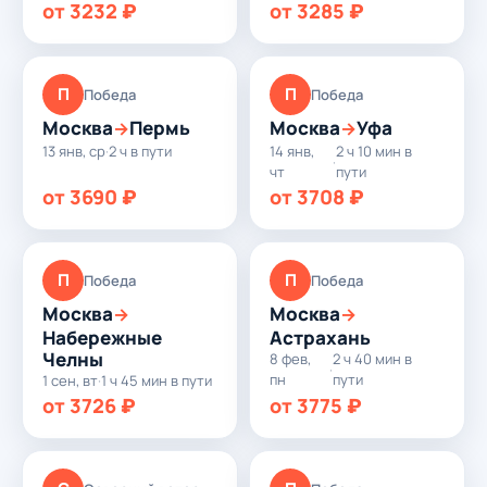
от 3232 ₽
от 3285 ₽
П
П
Победа
Победа
Москва
Пермь
Москва
Уфа
→
→
13 янв, ср
·
2 ч в пути
14 янв,
2 ч 10 мин в
·
чт
пути
от 3690 ₽
от 3708 ₽
П
П
Победа
Победа
Москва
Москва
→
→
Набережные
Астрахань
Челны
8 фев,
2 ч 40 мин в
·
пн
пути
1 сен, вт
·
1 ч 45 мин в пути
от 3726 ₽
от 3775 ₽