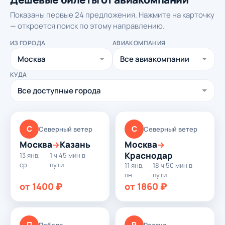
Показаны первые 24 предложения. Нажмите на карточку
— откроется поиск по этому направлению.
ИЗ ГОРОДА
АВИАКОМПАНИЯ
КУДА
С
С
Северный ветер
Северный ветер
Москва
Казань
Москва
→
→
Краснодар
13 янв,
1 ч 45 мин в
·
ср
пути
11 янв,
18 ч 50 мин в
·
пн
пути
от 1400 ₽
от 1860 ₽
П
Р
Победа
Россия