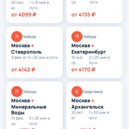
ср
пути
20 сен,
1 ч 15 мин в
·
вс
пути
от 4099 ₽
от 4135 ₽
П
П
Победа
Победа
Москва
Москва
→
→
Ставрополь
Екатеринбург
9 фев, вт
·
3 ч 25 мин в пути
16 янв,
2 ч 25 мин в
·
сб
пути
от 4142 ₽
от 4170 ₽
П
С
Победа
Смартавиа
Москва
Москва
→
→
Минеральные
Архангельск
Воды
20 окт,
1 ч 50 мин в
·
вт
пути
10 фев,
3 ч 25 мин в
·
ср
пути