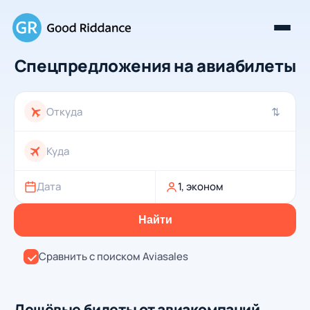
Спецпредложения на авиабилеты
⇄
Дата
1, эконом
Найти
Сравнить с поиском Aviasales
Дешёвые билеты от авиакомпаний