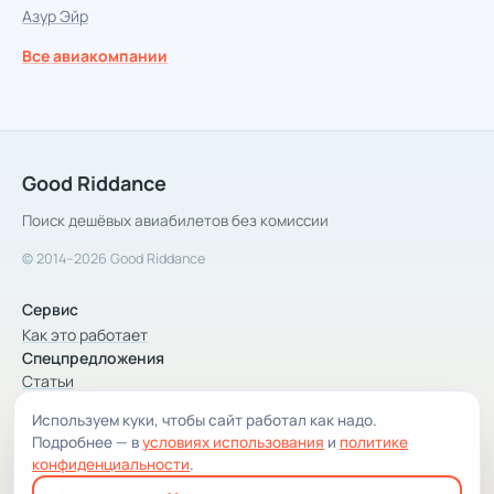
Азур Эйр
Все авиакомпании
Good Riddance
Поиск дешёвых авиабилетов без комиссии
© 2014–2026 Good Riddance
Сервис
Как это работает
Спецпредложения
Статьи
Используем куки, чтобы сайт работал как надо.
Компания
Подробнее — в
условиях использования
и
политике
Компания и контакты
конфиденциальности
.
Условия использования