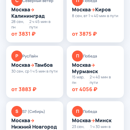
С
П
Северный ветер
Победа
Москва
Москва
Киров
→
→
Калининград
8 сен, вт
·
1 ч 40 мин в пути
28 сен,
2 ч 45 мин в
·
пн
пути
от 3831 ₽
от 3875 ₽
Р
П
РусЛайн
Победа
Москва
Тамбов
Москва
→
→
Мурманск
30 сен, ср
·
1 ч 5 мин в пути
15 мар,
2 ч 40 мин в
·
пн
пути
от 3883 ₽
от 4056 ₽
S
П
S7 (Сибирь)
Победа
Москва
Москва
Минск
→
→
Нижний Новгород
23 сен,
1 ч 30 мин в
·