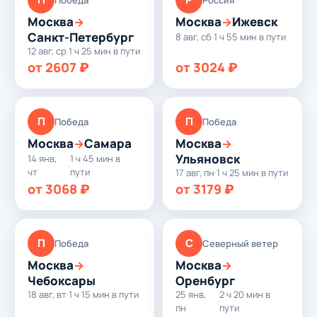
Москва
Москва
Ижевск
→
→
Санкт-Петербург
8 авг, сб
·
1 ч 55 мин в пути
12 авг, ср
·
1 ч 25 мин в пути
от 2607 ₽
от 3024 ₽
П
П
Победа
Победа
Москва
Самара
Москва
→
→
Ульяновск
14 янв,
1 ч 45 мин в
·
чт
пути
17 авг, пн
·
1 ч 25 мин в пути
от 3068 ₽
от 3179 ₽
П
С
Победа
Северный ветер
Москва
Москва
→
→
Чебоксары
Оренбург
18 авг, вт
·
1 ч 15 мин в пути
25 янв,
2 ч 20 мин в
·
пн
пути