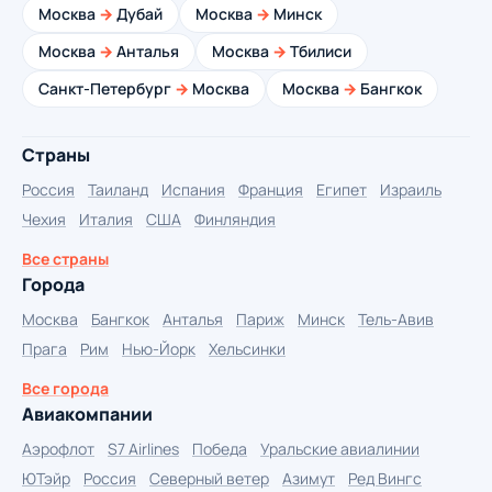
Москва
→
Дубай
Москва
→
Минск
Москва
→
Анталья
Москва
→
Тбилиси
Санкт-Петербург
→
Москва
Москва
→
Бангкок
Страны
Россия
Таиланд
Испания
Франция
Египет
Израиль
Чехия
Италия
США
Финляндия
Все страны
Города
Москва
Бангкок
Анталья
Париж
Минск
Тель-Авив
Прага
Рим
Нью-Йорк
Хельсинки
Все города
Авиакомпании
Аэрофлот
S7 Airlines
Победа
Уральские авиалинии
ЮТэйр
Россия
Северный ветер
Азимут
Ред Вингс