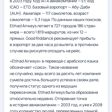
в 2003 году. Код IATA авиакомпании — EY, код
ICAO — ETD. Базовый аэропорт — Абу-Даби
(AUH). Авиапарк — 117 самолетов, возраст
самолетов — 5,3 года. По данным наших поисков,
Etihad Airways летает в 727 городов 186 стран
мира — всего 1 819 маршрутов, из них 12 —
прямых. Good Riddance рекомендует прибыть
в аэропорт за два часа до вылета, в противном
случае вы рискуете опоздать на рейс.
«Etihad Airways» в переводе с арабского языка
обозначает «союз». Такое название
не случайно, ведь всего за десять лет компания
сумела достичь большого успеха в своем деле,
получила статус одного из ведущих
перевозчиков. Etihad Airways была образована
относительно недавно. Отправная точка
в истории авиакомпании — 2003 год, и уже к 2008
году количество людей, перевезенных данной