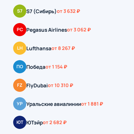
S7 (Сибирь)
S7
от 3 632 ₽
Pegasus Airlines
PC
от 3 062 ₽
Lufthansa
LH
от 8 267 ₽
Победа
ПО
от 1 154 ₽
FlyDubai
FZ
от 10 310 ₽
Уральские авиалинии
УР
от 1 881 ₽
ЮТэйр
ЮТ
от 2 682 ₽