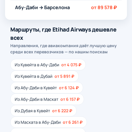
Абу-Даби → Барселона
от 89 578 ₽
Маршруты, где Etihad Airways дешевле
всех
Направления, где авиакомпания даёт лучшую цену
среди всех перевозчиков — по нашим поискам
Из Кувейта в Абу-Даби
от 4 075 ₽
Из Кувейта в Дубай
от 5 891 ₽
Из Абу-Даби в Кувейт
от 6 124 ₽
Из Абу-Даби в Маскат
от 6 157 ₽
Из Дубая в Кувейт
от 6 222 ₽
Из Маската в Абу-Даби
от 6 261 ₽