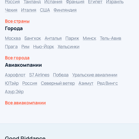
Россия
Таиланд
Испания
Франция
Египет
Израиль
Чехия
Италия
США
Финляндия
Все страны
Города
Москва
Бангкок
Анталья
Париж
Минск
Тель-Авив
Прага
Рим
Нью-Йорк
Хельсинки
Все города
Авиакомпании
Аэрофлот
S7 Airlines
Победа
Уральские авиалинии
ЮТэйр
Россия
Северный ветер
Азимут
Ред Вингс
Азур Эйр
Все авиакомпании
Good Riddance