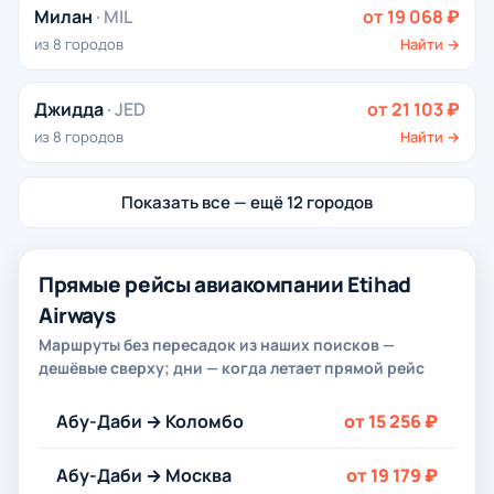
Милан
· MIL
от 19 068 ₽
из 8 городов
Найти →
Джидда
· JED
от 21 103 ₽
из 8 городов
Найти →
Показать все — ещё 12 городов
Прямые рейсы авиакомпании Etihad
Airways
Маршруты без пересадок из наших поисков —
дешёвые сверху; дни — когда летает прямой рейс
Абу-Даби → Коломбо
от 15 256 ₽
Абу-Даби → Москва
от 19 179 ₽