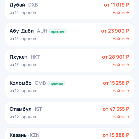
Дубай
· DXB
от 11 019 ₽
из 13 городов
Найти →
Абу-Даби
· AUH
от 23 900 ₽
прямые
из 13 городов
Найти →
Пхукет
· HKT
от 28 901 ₽
из 13 городов
Найти →
Коломбо
· CMB
от 15 256 ₽
прямые
из 12 городов
Найти →
Стамбул
· IST
от 47 555 ₽
из 12 городов
Найти →
Казань
· KZN
от 15 888 ₽