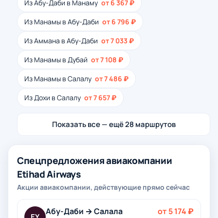
Из Абу-Даби в Манаму
от 6 367 ₽
Из Манамы в Абу-Даби
от 6 796 ₽
Из Аммана в Абу-Даби
от 7 033 ₽
Из Манамы в Дубай
от 7 108 ₽
Из Манамы в Салалу
от 7 486 ₽
Из Дохи в Салалу
от 7 657 ₽
Показать все — ещё 28 маршрутов
Спецпредложения авиакомпании
Etihad Airways
Акции авиакомпании, действующие прямо сейчас
Абу-Даби → Салала
от 5 174 ₽
EY