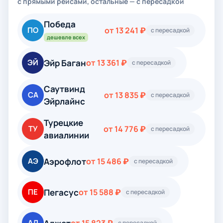
с прямыми рейсами, остальные — с пересадкой
Победа
ПО
от 13 241 ₽
с пересадкой
дешевле всех
Эйр Баган
ЭЙ
от 13 361 ₽
с пересадкой
Саутвинд
СА
от 13 835 ₽
с пересадкой
Эйрлайнс
Турецкие
ТУ
от 14 776 ₽
с пересадкой
авиалинии
Аэрофлот
АЭ
от 15 486 ₽
с пересадкой
Пегасус
ПЕ
от 15 588 ₽
с пересадкой
АД
с пересадкой