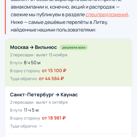
авиакомпании и, конечно, акций и распродаж —
свежие мы публикуем в разделе
спецпредложений
.
Ниже — самые дешёвые перелёты в Литву,
найденные нашими пользователями:
Москва → Вильнюс
дешевле всех
2 пересадки · вылет 13 ноября
8 ч 50 м
В пути
от 15 100 ₽
В одну сторону
от 44 564 ₽
Туда-обратно
Санкт-Петербург → Каунас
2 пересадки · вылет 4 октября
11 ч 5 м
В пути
от 18 981 ₽
В одну сторону
—
Туда-обратно