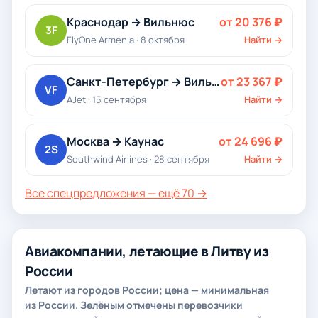
Краснодар → Вильнюс
от 20 376 ₽
3F
FlyOne Armenia · 8 октября
Найти →
Санкт-Петербург → Вильнюс
от 23 367 ₽
VF
AJet · 15 сентября
Найти →
Москва → Каунас
от 24 696 ₽
2S
Southwind Airlines · 28 сентября
Найти →
Все спецпредложения — ещё 70 →
Авиакомпании, летающие в Литву из
России
Летают из городов России; цена — минимальная
из России. Зелёным отмечены перевозчики