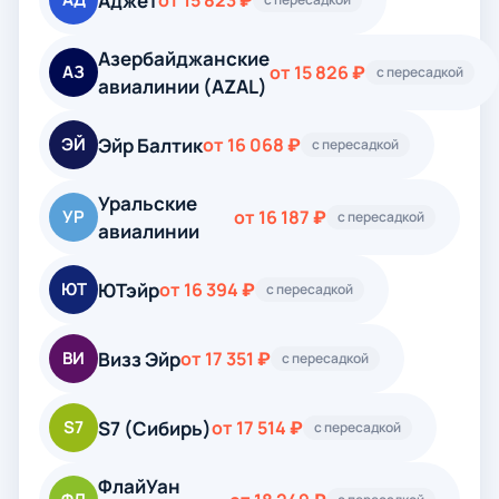
Аджет
от 15 823 ₽
Азербайджанские
АЗ
от 15 826 ₽
с пересадкой
авиалинии (AZAL)
Эйр Балтик
ЭЙ
от 16 068 ₽
с пересадкой
Уральские
УР
от 16 187 ₽
с пересадкой
авиалинии
ЮТэйр
ЮТ
от 16 394 ₽
с пересадкой
Визз Эйр
ВИ
от 17 351 ₽
с пересадкой
S7 (Сибирь)
S7
от 17 514 ₽
с пересадкой
ФлайУан