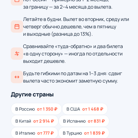
за границу — за 2–4 месяца до вылета.
Летайте в будни. Вылет во вторник, среду или
четверг обычно дешевле, чем в пятницу
и выходные (разница до 13%).
Сравнивайте «туда-обратно» и два билета
«в одну сторону» — иногда по отдельности
выходит дешевле.
Будьте гибкими по датам на 1–3 дня: сдвиг
вылета часто экономит заметную сумму.
Другие страны
В Россию
от 1 350 ₽
В США
от 1 468 ₽
В Китай
от 2 914 ₽
В Испанию
от 831 ₽
В Италию
от 777 ₽
В Турцию
от 1 839 ₽