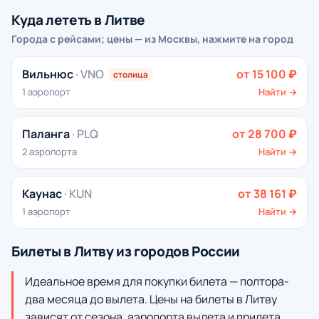
Куда лететь в Литве
Города с рейсами; цены — из Москвы, нажмите на город
Вильнюс
· VNO
от 15 100 ₽
столица
1 аэропорт
Найти →
Паланга
· PLQ
от 28 700 ₽
2 аэропорта
Найти →
Каунас
· KUN
от 38 161 ₽
1 аэропорт
Найти →
Билеты в Литву из городов России
Идеальное время для покупки билета — полтора-
два месяца до вылета. Цены на билеты в Литву
зависят от сезона, аэропорта вылета и прилета,