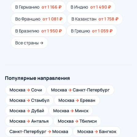
В Германию
от 1 166 ₽
В Индию
от 1 490 ₽
Во Францию
от 1 081 ₽
В Казахстан
от 1 758 ₽
В Бразилию
от 1 950 ₽
В Грецию
от 1 059 ₽
Все страны →
Популярные направления
Москва
→
Сочи
Москва
→
Санкт-Петербург
Москва
→
Стамбул
Москва
→
Ереван
Москва
→
Дубай
Москва
→
Минск
Москва
→
Анталья
Москва
→
Тбилиси
Санкт-Петербург
→
Москва
Москва
→
Бангкок