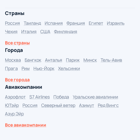
Страны
Россия
Таиланд
Испания
Франция
Египет
Израиль
Чехия
Италия
США
Финляндия
Все страны
Города
Москва
Бангкок
Анталья
Париж
Минск
Тель-Авив
Прага
Рим
Нью-Йорк
Хельсинки
Все города
Авиакомпании
Аэрофлот
S7 Airlines
Победа
Уральские авиалинии
ЮТэйр
Россия
Северный ветер
Азимут
Ред Вингс
Азур Эйр
Все авиакомпании