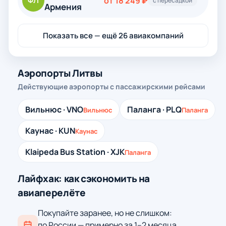
ФЛ
от 18 249 ₽
с пересадкой
Армения
Показать все — ещё 26 авиакомпаний
Аэропорты Литвы
Действующие аэропорты с пассажирскими рейсами
Вильнюс · VNO
Паланга · PLQ
Вильнюс
Паланга
Каунас · KUN
Каунас
Klaipeda Bus Station · XJK
Паланга
Лайфхак: как сэкономить на
авиаперелёте
Покупайте заранее, но не слишком:
по России — примерно за 1–2 месяца,