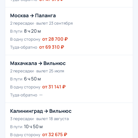
Москва → Паланга
2 пересадки · вылет 23 сентября
8 ч 20 м
В пути
от 28 700 ₽
В одну сторону
от 69 310 ₽
Туда-обратно
Махачкала → Вильнюс
2 пересадки · вылет 25 июля
6 ч 50 м
В пути
от 31 141 ₽
В одну сторону
—
Туда-обратно
Калининград → Вильнюс
3 пересадки · вылет 18 августа
10 ч 50 м
В пути
от 32 675 ₽
В одну сторону