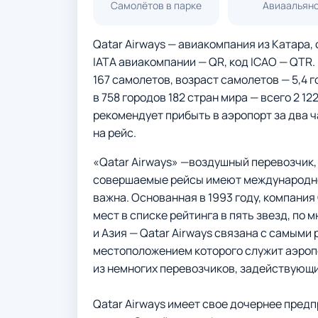
Самолётов в парке
Авиаальян
Qatar Airways — авиакомпания из Катара, 
IATA авиакомпании — QR, код ICAO — QTR.
167 самолетов, возраст самолетов — 5,4 г
в 758 городов 182 стран мира — всего 2 12
рекомендует прибыть в аэропорт за два ч
на рейс.
«Qatar Airways» —воздушный перевозчик,
совершаемые рейсы имеют международное
важна. Основанная в 1993 году, компания
мест в списке рейтинга в пять звезд, по 
и Азия — Qatar Airways связана с самыми
местоположением которого служит аэроп
из немногих перевозчиков, задействующи
Qatar Airways имеет свое дочернее предп