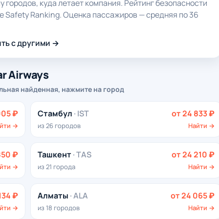
у городов, куда летает компания. Рейтинг безопасности
e Safety Ranking. Оценка пассажиров — средняя по 36
ть с другими →
r Airways
льная найденная, нажмите на город
005 ₽
Стамбул
· IST
от 24 833 ₽
йти →
из 26 городов
Найти →
850 ₽
Ташкент
· TAS
от 24 210 ₽
йти →
из 21 города
Найти →
134 ₽
Алматы
· ALA
от 24 065 ₽
йти →
из 18 городов
Найти →