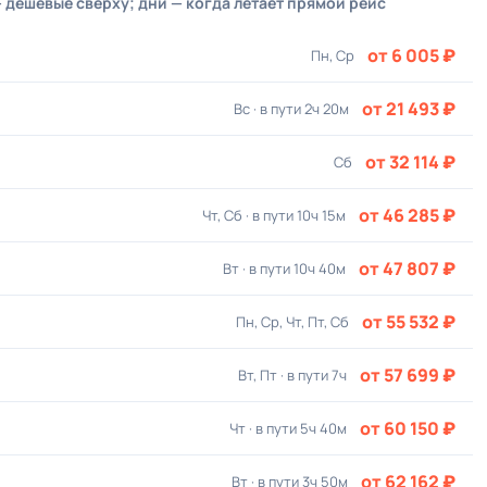
 дешёвые сверху; дни — когда летает прямой рейс
от 6 005 ₽
Пн, Ср
от 21 493 ₽
Вс · в пути 2ч 20м
от 32 114 ₽
Сб
от 46 285 ₽
Чт, Сб · в пути 10ч 15м
от 47 807 ₽
Вт · в пути 10ч 40м
от 55 532 ₽
Пн, Ср, Чт, Пт, Сб
от 57 699 ₽
Вт, Пт · в пути 7ч
от 60 150 ₽
Чт · в пути 5ч 40м
от 62 162 ₽
Вт · в пути 3ч 50м