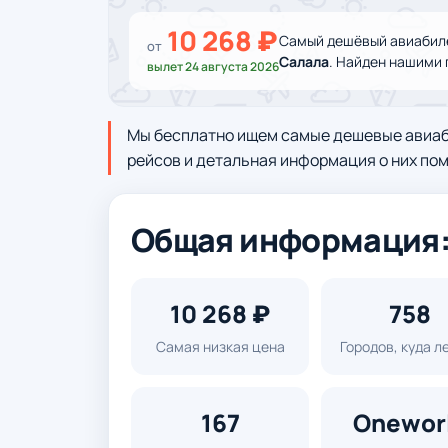
10 268 ₽
Самый дешёвый авиабиле
от
Салала
. Найден нашими 
вылет 24 августа 2026
Мы бесплатно ищем самые дешевые авиаби
рейсов и детальная информация о них пом
Общая информация: 
10 268 ₽
758
Самая низкая цена
Городов, куда л
167
Onewor