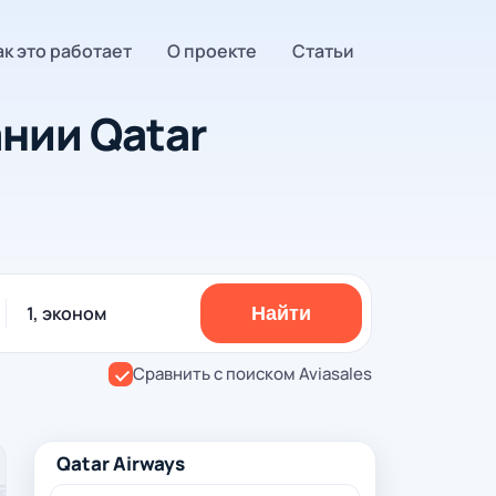
ак это работает
О проекте
Статьи
нии Qatar
1, эконом
Найти
Сравнить с поиском Aviasales
Qatar Airways