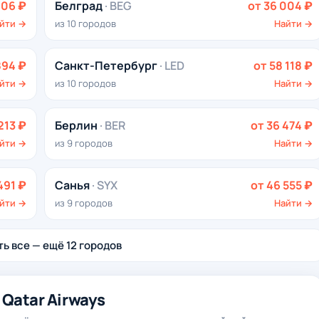
106 ₽
Белград
· BEG
от 36 004 ₽
йти →
из 10 городов
Найти →
894 ₽
Санкт-Петербург
· LED
от 58 118 ₽
йти →
из 10 городов
Найти →
213 ₽
Берлин
· BER
от 36 474 ₽
йти →
из 9 городов
Найти →
491 ₽
Санья
· SYX
от 46 555 ₽
йти →
из 9 городов
Найти →
ь все — ещё 12 городов
Qatar Airways