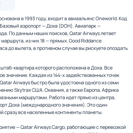
с
основана в 1993 году, входит в авиаальянс Oneworld. Код
 Базовый аэропорт — Доха (DOH). Авиапарк —
ода. По данным наших поисков, Qatar Airways летает
2 маршрута, из них 18 — прямых. Good Riddance
аса до вылета, в противном случае вы рискуете опоздать
 штаб-квартира которого расположена в Доха. Все
 значение. Каждая из 144-х задействованных точек
 Qatar Airways быстро была удостоена одного из семи
мнению Skytrax США. Океания, а также Европа, Африка
 разными маршрутами. Работа идет прямо из центра,
орт Доха (международного значения). Это один
й сразу все населенные континенты планеты.
риятие — Qatar Airways Cargo, работающее с перевозкой