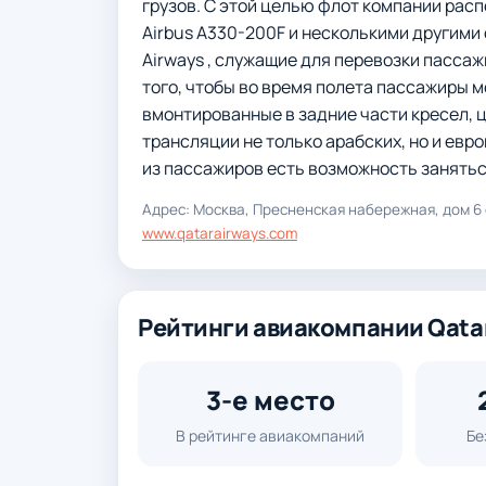
грузов. С этой целью флот компании распо
Airbus A330-200F и несколькими другими
Airways , служащие для перевозки пасса
того, чтобы во время полета пассажиры 
вмонтированные в задние части кресел,
трансляции не только арабских, но и евр
из пассажиров есть возможность занятьс
Адрес: Москва, Пресненская набережная, дом 6 ст
www.qatarairways.com
Рейтинги авиакомпании Qatar
3-е место
В рейтинге авиакомпаний
Бе