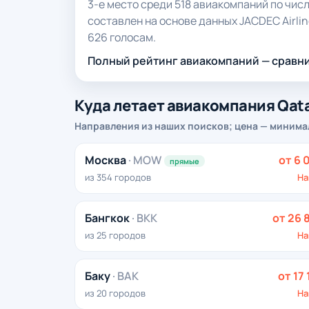
3-е место среди 518 авиакомпаний по числ
составлен на основе данных JACDEC Airlin
626 голосам.
Полный рейтинг авиакомпаний — сравни
Куда летает авиакомпания Qata
Направления из наших поисков; цена — минима
Москва
· MOW
от 6 
прямые
из 354 городов
На
Бангкок
· BKK
от 26 
из 25 городов
На
Баку
· BAK
от 17 
из 20 городов
На