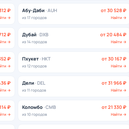
312 ₽
Абу-Даби
· AUH
от 30 528 ₽
йти →
из 17 городов
Найти →
712 ₽
Дубай
· DXB
от 20 484 ₽
йти →
из 14 городов
Найти →
352 ₽
Пхукет
· HKT
от 30 167 ₽
йти →
из 12 городов
Найти →
436 ₽
Дели
· DEL
от 31 966 ₽
йти →
из 11 городов
Найти →
114 ₽
Коломбо
· CMB
от 21 330 ₽
йти →
из 10 городов
Найти →