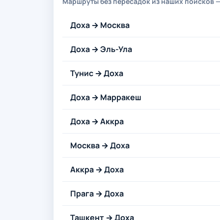
Маршруты без пересадок из наших поисков —
Доха → Москва
Доха → Эль-Ула
Тунис → Доха
Доха → Марракеш
Доха → Аккра
Москва → Доха
Аккра → Доха
Прага → Доха
Ташкент → Доха