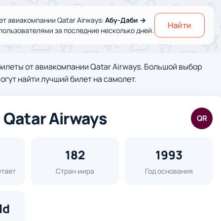
т авиакомпании Qatar Airways:
Абу-Даби →
Найти
пользователями за последние несколько дней.
леты от авиакомпании Qatar Airways. Большой выбор
огут найти лучший билет на самолет.
Qatar Airways
QR
182
1993
етает
Стран мира
Год основания
ld