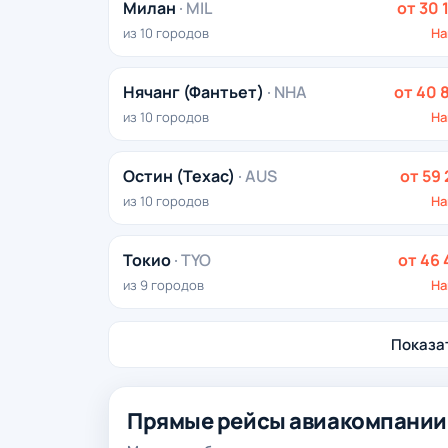
Милан
· MIL
от 30 
из 10 городов
На
Нячанг (Фантьет)
· NHA
от 40 
из 10 городов
На
Остин (Техас)
· AUS
от 59 
из 10 городов
На
Токио
· TYO
от 46 
из 9 городов
На
Показат
Прямые рейсы авиакомпании 