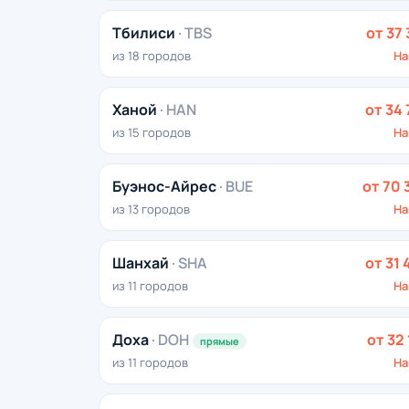
Тбилиси
· TBS
от 37 
из 18 городов
На
Ханой
· HAN
от 34 
из 15 городов
На
Буэнос-Айрес
· BUE
от 70 
из 13 городов
На
Шанхай
· SHA
от 31 
из 11 городов
На
Доха
· DOH
от 32 
прямые
из 11 городов
На