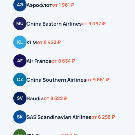
Аэрофлот
АЭ
от 1 961 ₽
China Eastern Airlines
MU
от 9 097 ₽
KLM
KL
от 8 423 ₽
Air France
AF
от 8 654 ₽
China Southern Airlines
CZ
от 9 661 ₽
Saudia
SV
от 8 522 ₽
SAS Scandinavian Airlines
SK
от 6 258 ₽