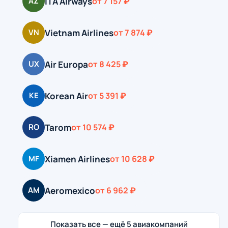
ITA Airways
AZ
от 7 157 ₽
Vietnam Airlines
VN
от 7 874 ₽
Air Europa
UX
от 8 425 ₽
Korean Air
KE
от 5 391 ₽
Tarom
RO
от 10 574 ₽
Xiamen Airlines
MF
от 10 628 ₽
Aeromexico
AM
от 6 962 ₽
Показать все — ещё 5 авиакомпаний