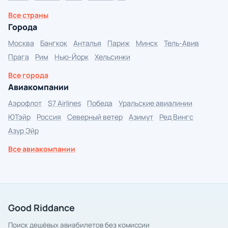
Все страны
Города
Москва
Бангкок
Анталья
Париж
Минск
Тель-Авив
Прага
Рим
Нью-Йорк
Хельсинки
Все города
Авиакомпании
Аэрофлот
S7 Airlines
Победа
Уральские авиалинии
ЮТэйр
Россия
Северный ветер
Азимут
Ред Вингс
Азур Эйр
Все авиакомпании
Good Riddance
Поиск дешёвых авиабилетов без комиссии