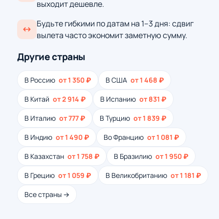
выходит дешевле.
Будьте гибкими по датам на 1–3 дня: сдвиг
вылета часто экономит заметную сумму.
Другие страны
В Россию
от 1 350 ₽
В США
от 1 468 ₽
В Китай
от 2 914 ₽
В Испанию
от 831 ₽
В Италию
от 777 ₽
В Турцию
от 1 839 ₽
В Индию
от 1 490 ₽
Во Францию
от 1 081 ₽
В Казахстан
от 1 758 ₽
В Бразилию
от 1 950 ₽
В Грецию
от 1 059 ₽
В Великобританию
от 1 181 ₽
Все страны →