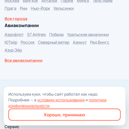
Москва
Бангкок
Анталья
Париж
Минск
Тель-Авив
Прага
Рим
Нью-Йорк
Хельсинки
Все города
Авиакомпании
Аэрофлот
S7 Airlines
Победа
Уральские авиалинии
ЮТэйр
Россия
Северный ветер
Азимут
Ред Вингс
Азур Эйр
Все авиакомпании
Good Riddance
Используем куки, чтобы сайт работал как надо.
Подробнее — в
условиях использования
и
политике
Поиск дешёвых авиабилетов без комиссии
конфиденциальности
.
© 2014–2026 Good Riddance
Хорошо, принимаю
Сервис