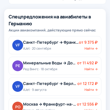
Спецпредложения на авиабилеты в
Германию
Акции авиакомпаний, действующие прямо сейчас
Санкт-Петербург → Франкфурт-на-Майне
от 9 375 ₽
VF
AJet · 20 сентября
Найти →
Минеральные Воды → Дортмунд
от 11 492 ₽
РЕ
Ред Вингс · 18 октября
Найти →
Санкт-Петербург → Берлин
от 12 172 ₽
VF
AJet · 9 августа
Найти →
Москва → Франкфурт-на-Майне
от 12 556 ₽
РО