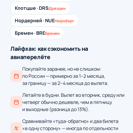
Клотцше · DRS
Дрезден
Нордерней · NUE
Нюрнберг
Бремен · BRE
Бремен
Лайфхак: как сэкономить на
авиаперелёте
Покупайте заранее, но не слишком:
по России — примерно за 1–2 месяца,
за границу — за 2–4 месяца до вылета.
Летайте в будни. Вылет во вторник, среду или
четверг обычно дешевле, чем в пятницу
и выходные (разница до 13%).
Сравнивайте «туда-обратно» и два билета
«в одну сторону» — иногда по отдельности