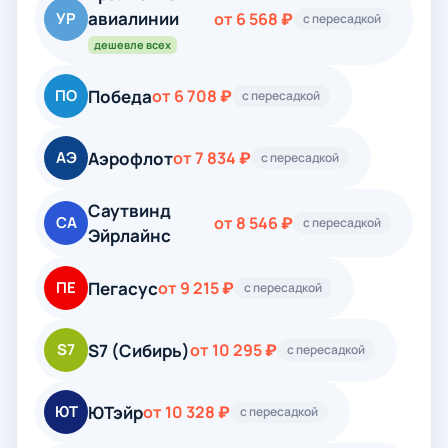
авиалинии
УР
от 6 568 ₽
с пересадкой
дешевле всех
Победа
ПО
от 6 708 ₽
с пересадкой
Аэрофлот
АЭ
от 7 834 ₽
с пересадкой
Саутвинд
СА
от 8 546 ₽
с пересадкой
Эйрлайнс
Пегасус
ПЕ
от 9 215 ₽
с пересадкой
S7 (Сибирь)
S7
от 10 295 ₽
с пересадкой
ЮТэйр
ЮТ
от 10 328 ₽
с пересадкой