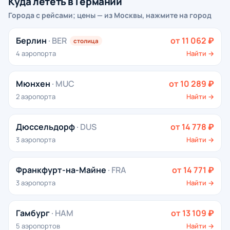
Куда лететь в Германии
Города с рейсами; цены — из Москвы, нажмите на город
Берлин
· BER
от 11 062 ₽
столица
4 аэропорта
Найти →
Мюнхен
· MUC
от 10 289 ₽
2 аэропорта
Найти →
Дюссельдорф
· DUS
от 14 778 ₽
3 аэропорта
Найти →
Франкфурт-на-Майне
· FRA
от 14 771 ₽
3 аэропорта
Найти →
Гамбург
· HAM
от 13 109 ₽
5 аэропортов
Найти →