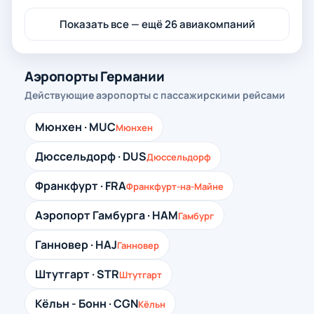
Показать все — ещё 26 авиакомпаний
Аэропорты Германии
Действующие аэропорты с пассажирскими рейсами
Мюнхен · MUC
Мюнхен
Дюссельдорф · DUS
Дюссельдорф
Франкфурт · FRA
Франкфурт-на-Майне
Аэропорт Гамбурга · HAM
Гамбург
Ганновер · HAJ
Ганновер
Штутгарт · STR
Штутгарт
Кёльн - Бонн · CGN
Кёльн