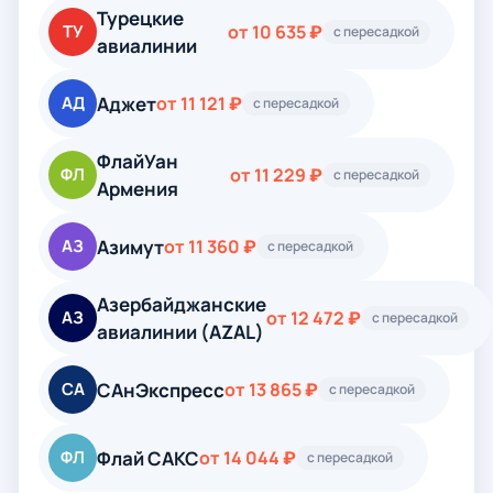
Турецкие
ТУ
от 10 635 ₽
с пересадкой
авиалинии
Аджет
АД
от 11 121 ₽
с пересадкой
ФлайУан
ФЛ
от 11 229 ₽
с пересадкой
Армения
Азимут
АЗ
от 11 360 ₽
с пересадкой
Азербайджанские
АЗ
от 12 472 ₽
с пересадкой
авиалинии (AZAL)
САнЭкспресс
СА
от 13 865 ₽
с пересадкой
Флай САКС
ФЛ
от 14 044 ₽
с пересадкой