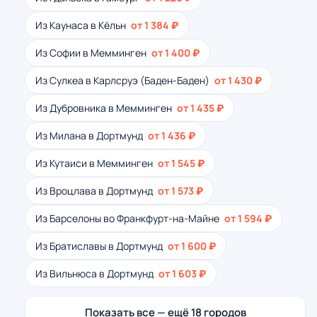
Из Каунаса в Кёльн
от 1 384 ₽
Из Софии в Мемминген
от 1 400 ₽
Из Сулкеа в Карлсруэ (Баден-Баден)
от 1 430 ₽
Из Дубровника в Мемминген
от 1 435 ₽
Из Милана в Дортмунд
от 1 436 ₽
Из Кутаиси в Мемминген
от 1 545 ₽
Из Вроцлава в Дортмунд
от 1 573 ₽
Из Барселоны во Франкфурт-на-Майне
от 1 594 ₽
Из Братиславы в Дортмунд
от 1 600 ₽
Из Вильнюса в Дортмунд
от 1 603 ₽
Показать все — ещё 18 городов