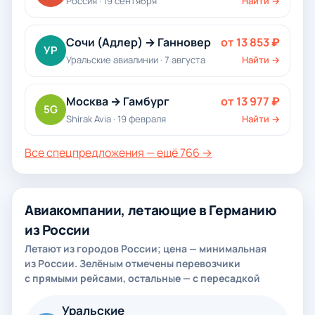
Россия · 19 сентября
Найти →
Сочи (Адлер) → Ганновер
от 13 853 ₽
УР
Уральские авиалинии · 7 августа
Найти →
Москва → Гамбург
от 13 977 ₽
5G
Shirak Avia · 19 февраля
Найти →
Все спецпредложения — ещё 766 →
Авиакомпании, летающие в Германию
из России
Летают из городов России; цена — минимальная
из России. Зелёным отмечены перевозчики
с прямыми рейсами, остальные — с пересадкой
Уральские