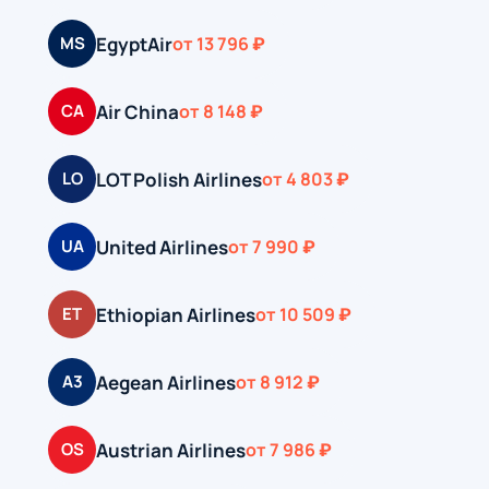
EgyptAir
MS
от 13 796 ₽
Air China
CA
от 8 148 ₽
LOT Polish Airlines
LO
от 4 803 ₽
United Airlines
UA
от 7 990 ₽
Ethiopian Airlines
ET
от 10 509 ₽
Aegean Airlines
A3
от 8 912 ₽
Austrian Airlines
OS
от 7 986 ₽