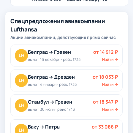
Спецпредложения авиакомпании
Lufthansa
Акции авиакомпании, действующие прямо сейчас
Белград → Гревен
от 14 912 ₽
LH
вылет 16 декабря · рейс 1735
Найти →
Белград → Дрезден
от 18 033 ₽
LH
вылет 4 января · рейс 1735
Найти →
Стамбул → Гревен
от 18 347 ₽
LH
вылет 30 июля · рейс 1743
Найти →
Баку → Патры
от 33 086 ₽
LH