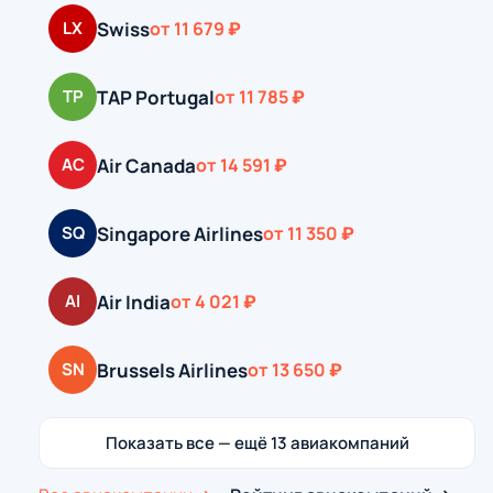
Swiss
LX
от 11 679 ₽
TAP Portugal
TP
от 11 785 ₽
Air Canada
AC
от 14 591 ₽
Singapore Airlines
SQ
от 11 350 ₽
Air India
AI
от 4 021 ₽
Brussels Airlines
SN
от 13 650 ₽
Показать все — ещё 13 авиакомпаний