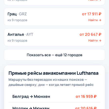
Грац
· GRZ
от 17 911 ₽
из 9 городов
Найти →
Анталья
· AYT
от 20 647 ₽
из 9 городов
Найти →
Показать все — ещё 12 городов
Прямые рейсы авиакомпании Lufthansa
Маршруты без пересадок из наших поисков —
дешёвые сверху; дни — когда летает прямой рейс
Белград → Мюнхен
от 16 959 ₽
Модлин → Мюнхен
от 20 616 ₽