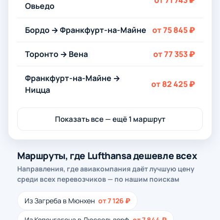
от 71 743 ₽
Овьедо
Бордо → Франкфурт-на-Майне
от 75 845 ₽
Торонто → Вена
от 77 353 ₽
Франкфурт-на-Майне →
от 82 425 ₽
Ницца
Показать все — ещё 1 маршрут
Маршруты, где Lufthansa дешевле всех
Направления, где авиакомпания даёт лучшую цену
среди всех перевозчиков — по нашим поискам
Из Загреба в Мюнхен
от 7 126 ₽
Из Копенгагена в Дюссельдорф
от 7 844 ₽