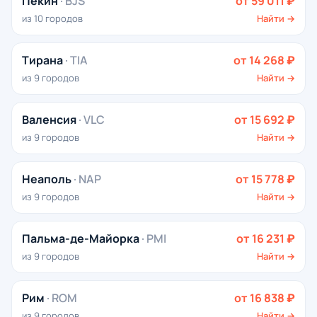
Пекин
· BJS
от 59 011 ₽
из 10 городов
Найти →
Тирана
· TIA
от 14 268 ₽
из 9 городов
Найти →
Валенсия
· VLC
от 15 692 ₽
из 9 городов
Найти →
Неаполь
· NAP
от 15 778 ₽
из 9 городов
Найти →
Пальма-де-Майорка
· PMI
от 16 231 ₽
из 9 городов
Найти →
Рим
· ROM
от 16 838 ₽
из 9 городов
Найти →