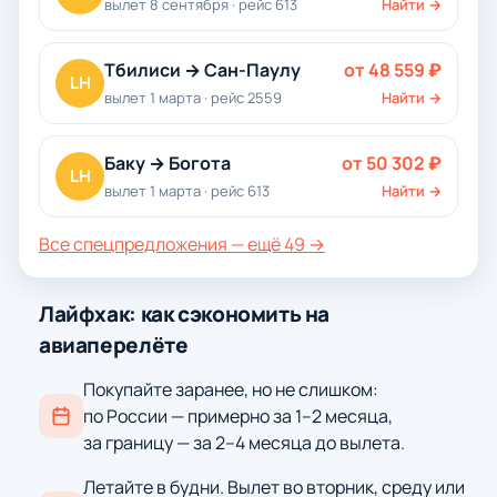
вылет 8 сентября · рейс 613
Найти →
Тбилиси → Сан-Паулу
от 48 559 ₽
LH
вылет 1 марта · рейс 2559
Найти →
Баку → Богота
от 50 302 ₽
LH
вылет 1 марта · рейс 613
Найти →
Все спецпредложения — ещё 49 →
Лайфхак: как сэкономить на
авиаперелёте
Покупайте заранее, но не слишком:
по России — примерно за 1–2 месяца,
за границу — за 2–4 месяца до вылета.
Летайте в будни. Вылет во вторник, среду или