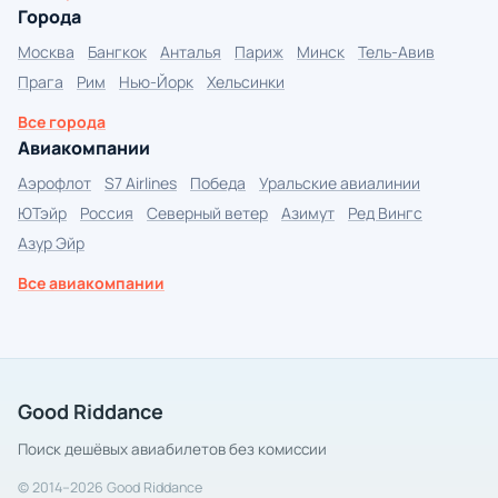
Города
Москва
Бангкок
Анталья
Париж
Минск
Тель-Авив
Прага
Рим
Нью-Йорк
Хельсинки
Все города
Авиакомпании
Аэрофлот
S7 Airlines
Победа
Уральские авиалинии
ЮТэйр
Россия
Северный ветер
Азимут
Ред Вингс
Азур Эйр
Все авиакомпании
Good Riddance
Поиск дешёвых авиабилетов без комиссии
© 2014–2026 Good Riddance