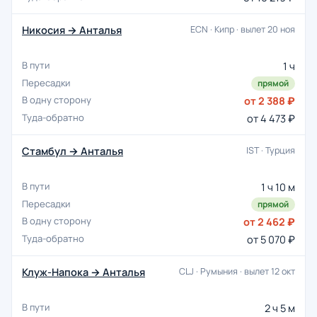
Никосия → Анталья
ECN · Кипр · вылет 20 ноя
1 ч
прямой
от 2 388 ₽
от 4 473 ₽
Стамбул → Анталья
IST · Турция
1 ч 10 м
прямой
от 2 462 ₽
от 5 070 ₽
Клуж-Напока → Анталья
CLJ · Румыния · вылет 12 окт
2 ч 5 м