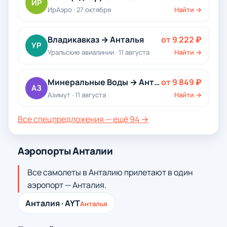
ИР
ИрАэро · 27 октября
Найти →
Владикавказ → Анталья
от 9 222 ₽
УР
Уральские авиалинии · 11 августа
Найти →
Минеральные Воды → Анталья
от 9 849 ₽
АЗ
Азимут · 11 августа
Найти →
Все спецпредложения — ещё 94 →
Аэропорты Анталии
Все самолеты в Анталию прилетают в один
аэропорт — Анталия.
Анталия · AYT
Анталья