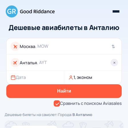
Дешевые авиабилеты в Анталию
, MOW
⇄
, AYT
×
Дата
1, эконом
Найти
Сравнить с поиском Aviasales
Дешевые билеты на самолет
/
Города
/
В Анталию