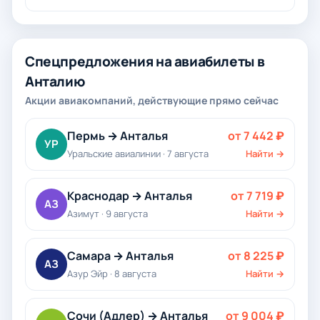
Спецпредложения на авиабилеты в
Анталию
Акции авиакомпаний, действующие прямо сейчас
Пермь → Анталья
от 7 442 ₽
УР
Уральские авиалинии · 7 августа
Найти →
Краснодар → Анталья
от 7 719 ₽
АЗ
Азимут · 9 августа
Найти →
Самара → Анталья
от 8 225 ₽
АЗ
Азур Эйр · 8 августа
Найти →
Сочи (Адлер) → Анталья
от 9 004 ₽