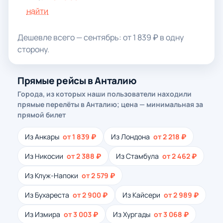
найти
Дешевле всего — сентябрь: от 1 839 ₽ в одну
сторону.
Прямые рейсы в Анталию
Города, из которых наши пользователи находили
прямые перелёты в Анталию; цена — минимальная за
прямой билет
Из Анкары
от 1 839 ₽
Из Лондона
от 2 218 ₽
Из Никосии
от 2 388 ₽
Из Стамбула
от 2 462 ₽
Из Клуж-Напоки
от 2 579 ₽
Из Бухареста
от 2 900 ₽
Из Кайсери
от 2 989 ₽
Из Измира
от 3 003 ₽
Из Хургады
от 3 068 ₽