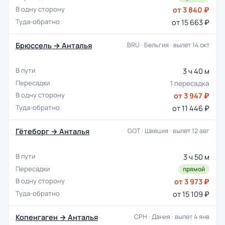
от 3 840 ₽
от 15 663 ₽
Брюссель → Анталья
BRU · Бельгия · вылет 14 окт
3 ч 40 м
1 пересадка
от 3 947 ₽
от 11 446 ₽
Гётеборг → Анталья
GOT · Швеция · вылет 12 авг
3 ч 50 м
прямой
от 3 973 ₽
от 15 109 ₽
Копенгаген → Анталья
CPH · Дания · вылет 4 янв