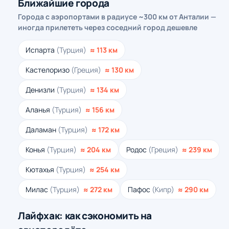
Ближайшие города
Города с аэропортами в радиусе ~300 км от Анталии —
иногда прилететь через соседний город дешевле
Испарта
(Турция)
≈ 113 км
Кастелоризо
(Греция)
≈ 130 км
Денизли
(Турция)
≈ 134 км
Аланья
(Турция)
≈ 156 км
Даламан
(Турция)
≈ 172 км
Конья
(Турция)
≈ 204 км
Родос
(Греция)
≈ 239 км
Кютахья
(Турция)
≈ 254 км
Милас
(Турция)
≈ 272 км
Пафос
(Кипр)
≈ 290 км
Лайфхак: как сэкономить на