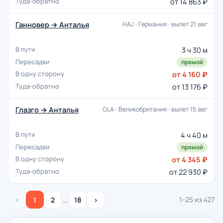
от 14 863 ₽
Ганновер → Анталья
HAJ · Германия · вылет 21 авг
3 ч 30 м
прямой
от 4 160 ₽
от 13 176 ₽
Глазго → Анталья
GLA · Великобритания · вылет 15 авг
4 ч 40 м
прямой
от 4 345 ₽
от 22 930 ₽
…
‹
1
2
18
›
1–25 из 427