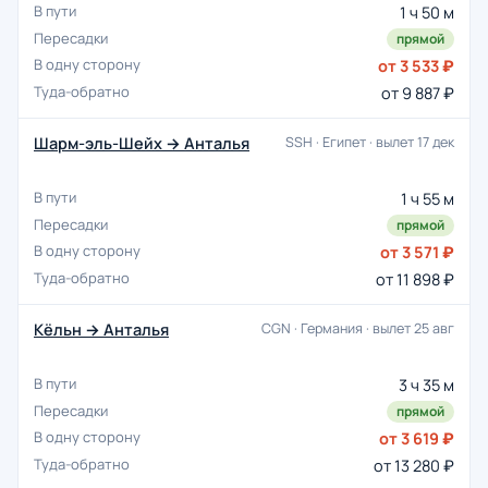
1 ч 50 м
прямой
от 3 533 ₽
от 9 887 ₽
Шарм-эль-Шейх → Анталья
SSH · Египет · вылет 17 дек
1 ч 55 м
прямой
от 3 571 ₽
от 11 898 ₽
Кёльн → Анталья
CGN · Германия · вылет 25 авг
3 ч 35 м
прямой
от 3 619 ₽
от 13 280 ₽