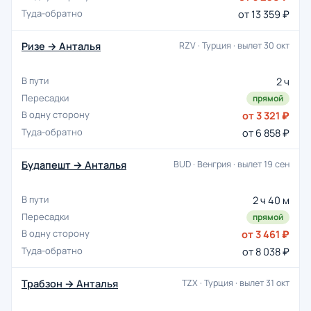
от 13 359 ₽
Ризе → Анталья
RZV · Турция · вылет 30 окт
2 ч
прямой
от 3 321 ₽
от 6 858 ₽
Будапешт → Анталья
BUD · Венгрия · вылет 19 сен
2 ч 40 м
прямой
от 3 461 ₽
от 8 038 ₽
Трабзон → Анталья
TZX · Турция · вылет 31 окт