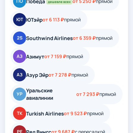
Победа
ПО
от 5 250 ₽
прямой
дешевле всех
ЮТэйр
ЮТ
от 6 113 ₽
прямой
Southwind Airlines
2S
от 6 359 ₽
прямой
Азимут
АЗ
от 7 159 ₽
прямой
Азур Эйр
АЗ
от 7 278 ₽
прямой
Уральские
УР
от 7 293 ₽
прямой
авиалинии
Turkish Airlines
TK
от 9 523 ₽
прямой
Ред Вингс
РЕ
от 9 687 ₽
с пересадкой