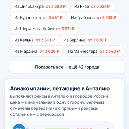
Из Диярбакыра
от 3 290 ₽
Из Ризе
от 3 321 ₽
Из Будапешта
от 3 461 ₽
Из Трабзона
от 3 533 ₽
Из Шарм-эль-Шейха
от 3 571 ₽
Из Кёльна
от 3 619 ₽
Из Берлина
от 3 820 ₽
Из Мардина
от 3 828 ₽
Из Манчестера
от 3 840 ₽
Показать все — ещё 42 города
Авиакомпании, летающие в Анталию
Выполняют рейсы в Анталию из городов России;
цена — минимальная в одну сторону. Зелёным
отмечены перевозчики с прямыми рейсами,
остальные — с пересадкой