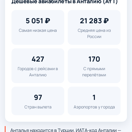
Дешевые авиабилеты в Анталию (AYT)
5 051 ₽
21 283 ₽
Самая низкая цена
Средняя цена из
России
427
170
Городов с рейсами в
С прямыми
Анталию
перелётами
97
1
Стран вылета
Аэропортов у города
Анталья находится в Турции. ИАТА-код Анталии —