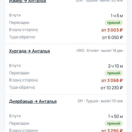
Измир → Анталья
IZM · Турция · вылет 20 ноя
1 ч 5 м
прямой
от 3 003 ₽
от 6 050 ₽
Хургада → Анталья
HRG · Египет · вылет 18 дек
2 ч 10 м
прямой
от 3 068 ₽
от 10 230 ₽
Диярбакыр → Анталья
DIY · Турция · вылет 19 ноя
1 ч 50 м
прямой
от 3 290 ₽