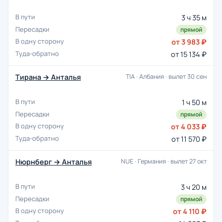
3 ч 35 м
прямой
от 3 983 ₽
от 15 134 ₽
Тирана → Анталья
TIA · Албания · вылет 30 сен
1 ч 50 м
прямой
от 4 033 ₽
от 11 570 ₽
Нюрнберг → Анталья
NUE · Германия · вылет 27 окт
3 ч 20 м
прямой
от 4 110 ₽