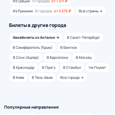
Из Греции
· 9 городов
от 7 271 ₽
Из Румынии
· 8 городов
от 2 579 ₽
Все страны →
Билеты в другие города
Авиабилеты из Анталии →
В Санкт-Петербург
В Симферополь (Крым)
В Бангкок
В Сочи (Адлер)
В Барселону
В Москву
В Краснодар
В Прагу
В Стамбул
На Пхукет
В Киев
В Тель-Авив
Все города →
Популярные направления