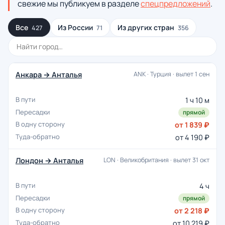
свежие мы публикуем в разделе
спецпредложений
.
Все
Из России
Из других стран
427
71
356
Анкара → Анталья
ANK · Турция · вылет 1 сен
1 ч 10 м
прямой
от 1 839 ₽
от 4 190 ₽
Лондон → Анталья
LON · Великобритания · вылет 31 окт
4 ч
прямой
от 2 218 ₽
от 10 219 ₽