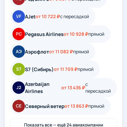
AJet
VF
от 10 722 ₽
с пересадкой
Pegasus Airlines
PC
от 10 928 ₽
прямой
Аэрофлот
АЭ
от 11 082 ₽
прямой
S7 (Сибирь)
S7
от 11 709 ₽
прямой
Azerbaijan
с
J2
от 13 436 ₽
Airlines
пересадкой
Северный ветер
СЕ
от 13 863 ₽
прямой
Показать все — ещё 24 авиакомпании