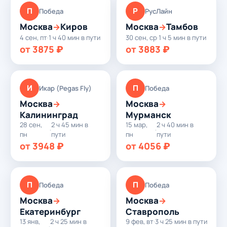
П
Р
Победа
РусЛайн
Москва
Киров
Москва
Тамбов
→
→
4 сен, пт
·
1 ч 40 мин в пути
30 сен, ср
·
1 ч 5 мин в пути
от 3875 ₽
от 3883 ₽
И
П
Икар (Pegas Fly)
Победа
Москва
Москва
→
→
Калининград
Мурманск
28 сен,
2 ч 45 мин в
15 мар,
2 ч 40 мин в
·
·
пн
пути
пн
пути
от 3948 ₽
от 4056 ₽
П
П
Победа
Победа
Москва
Москва
→
→
Екатеринбург
Ставрополь
13 янв,
2 ч 25 мин в
9 фев, вт
·
3 ч 25 мин в пути
·