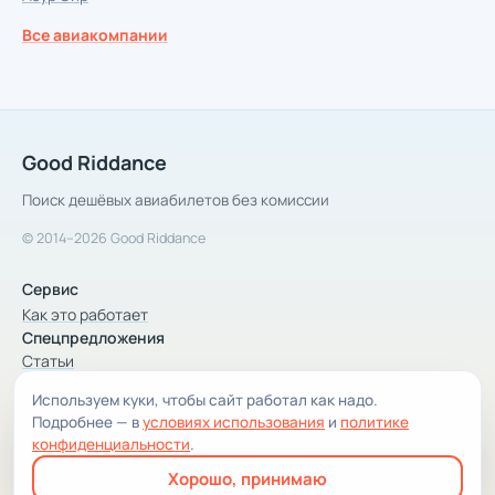
Все авиакомпании
Good Riddance
Поиск дешёвых авиабилетов без комиссии
© 2014–2026 Good Riddance
Сервис
Как это работает
Спецпредложения
Статьи
Используем куки, чтобы сайт работал как надо.
Компания
Подробнее — в
условиях использования
и
политике
Компания и контакты
конфиденциальности
.
Условия использования
Хорошо, принимаю
Конфиденциальность