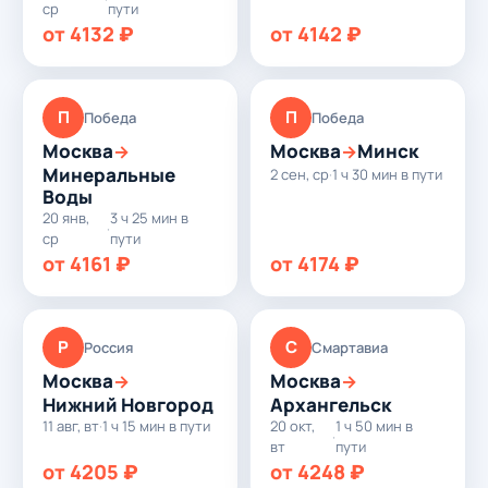
ср
пути
от 4132 ₽
от 4142 ₽
П
П
Победа
Победа
Москва
Москва
Минск
→
→
Минеральные
2 сен, ср
·
1 ч 30 мин в пути
Воды
20 янв,
3 ч 25 мин в
·
ср
пути
от 4161 ₽
от 4174 ₽
Р
С
Россия
Смартавиа
Москва
Москва
→
→
Нижний Новгород
Архангельск
11 авг, вт
·
1 ч 15 мин в пути
20 окт,
1 ч 50 мин в
·
вт
пути
от 4205 ₽
от 4248 ₽