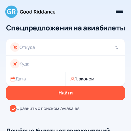
Спецпредложения на авиабилеты
⇄
Дата
1, эконом
Найти
Сравнить с поиском Aviasales
Дешёвые билеты от авиакомпаний