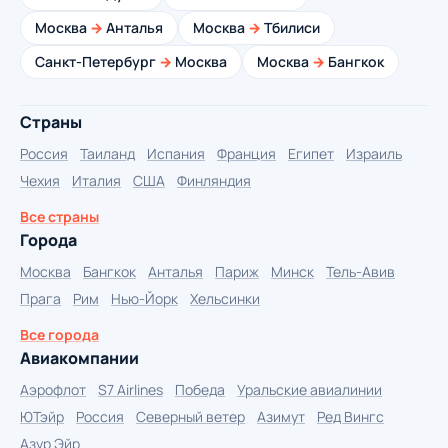
Москва
→
Анталья
Москва
→
Тбилиси
Санкт-Петербург
→
Москва
Москва
→
Бангкок
Страны
Россия
Таиланд
Испания
Франция
Египет
Израиль
Чехия
Италия
США
Финляндия
Все страны
Города
Москва
Бангкок
Анталья
Париж
Минск
Тель-Авив
Прага
Рим
Нью-Йорк
Хельсинки
Все города
Авиакомпании
Аэрофлот
S7 Airlines
Победа
Уральские авиалинии
ЮТэйр
Россия
Северный ветер
Азимут
Ред Вингс
Азур Эйр