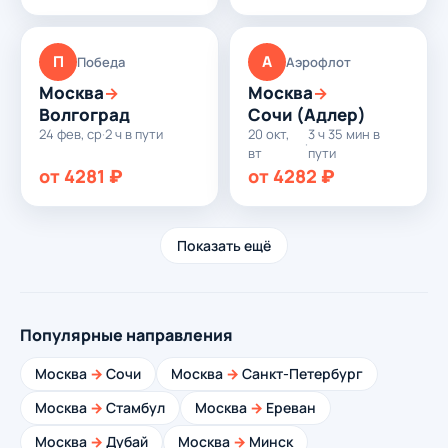
П
А
Победа
Аэрофлот
Москва
Москва
→
→
Волгоград
Сочи (Адлер)
24 фев, ср
·
2 ч в пути
20 окт,
3 ч 35 мин в
·
вт
пути
от 4281 ₽
от 4282 ₽
Показать ещё
Популярные направления
Москва
→
Сочи
Москва
→
Санкт-Петербург
Москва
→
Стамбул
Москва
→
Ереван
Москва
→
Дубай
Москва
→
Минск