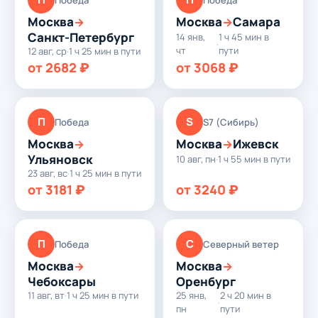
Москва
Москва
Самара
→
→
Санкт-Петербург
14 янв,
1 ч 45 мин в
·
чт
пути
12 авг, ср
·
1 ч 25 мин в пути
от 2682 ₽
от 3068 ₽
П
S
Победа
S7 (Сибирь)
Москва
Москва
Ижевск
→
→
Ульяновск
10 авг, пн
·
1 ч 55 мин в пути
23 авг, вс
·
1 ч 25 мин в пути
от 3181 ₽
от 3240 ₽
П
С
Победа
Северный ветер
Москва
Москва
→
→
Чебоксары
Оренбург
11 авг, вт
·
1 ч 25 мин в пути
25 янв,
2 ч 20 мин в
·
пн
пути