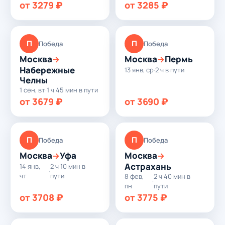
от 3279 ₽
от 3285 ₽
П
П
Победа
Победа
Москва
Москва
Пермь
→
→
Набережные
13 янв, ср
·
2 ч в пути
Челны
1 сен, вт
·
1 ч 45 мин в пути
от 3679 ₽
от 3690 ₽
П
П
Победа
Победа
Москва
Уфа
Москва
→
→
Астрахань
14 янв,
2 ч 10 мин в
·
чт
пути
8 фев,
2 ч 40 мин в
·
пн
пути
от 3708 ₽
от 3775 ₽