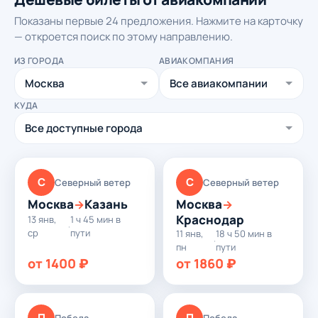
Показаны первые 24 предложения. Нажмите на карточку
— откроется поиск по этому направлению.
ИЗ ГОРОДА
АВИАКОМПАНИЯ
КУДА
С
С
Северный ветер
Северный ветер
Москва
Казань
Москва
→
→
Краснодар
13 янв,
1 ч 45 мин в
·
ср
пути
11 янв,
18 ч 50 мин в
·
пн
пути
от 1400 ₽
от 1860 ₽
П
П
Победа
Победа