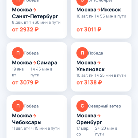
Москва
Москва
Ижевск
→
→
Санкт-Петербург
10 авг, пн
·
1 ч 55 мин в пути
8 дек, вт
·
1 ч 30 мин в пути
от 2932 ₽
от 3011 ₽
П
П
Победа
Победа
Москва
Самара
Москва
→
→
Ульяновск
19 янв,
1 ч 45 мин в
·
вт
пути
10 авг, пн
·
1 ч 25 мин в пути
от 3079 ₽
от 3138 ₽
П
С
Победа
Северный ветер
Москва
Москва
→
→
Чебоксары
Оренбург
11 авг, вт
·
1 ч 15 мин в пути
17 мар,
2 ч 20 мин в
·
ср
пути