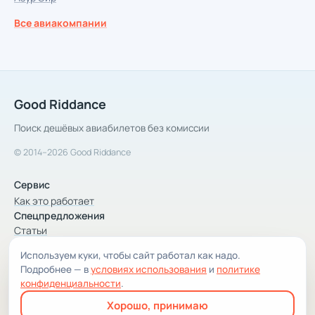
Все авиакомпании
Good Riddance
Поиск дешёвых авиабилетов без комиссии
© 2014–2026 Good Riddance
Сервис
Как это работает
Спецпредложения
Статьи
Используем куки, чтобы сайт работал как надо.
Компания
Подробнее — в
условиях использования
и
политике
Компания и контакты
конфиденциальности
.
Условия использования
Хорошо, принимаю
Конфиденциальность