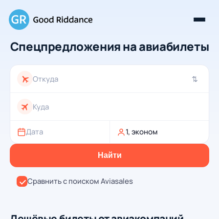
Спецпредложения на авиабилеты
⇄
Дата
1, эконом
Найти
Сравнить с поиском Aviasales
Дешёвые билеты от авиакомпаний