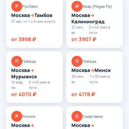
Р
И
РусЛайн
Икар (Pegas Fly)
Москва
Тамбов
Москва
→
→
Калининград
27 авг, чт
·
1 ч 5 мин в пути
27 сен,
2 ч 45 мин в
·
вс
пути
от 3898 ₽
от 3907 ₽
П
П
Победа
Победа
Москва
Москва
Минск
→
→
Мурманск
20 сен,
1 ч 30 мин в
·
вс
пути
15 мар,
2 ч 40 мин в
·
пн
пути
от 4070 ₽
от 4178 ₽
Р
С
Россия
Смартавиа
Москва
Москва
→
→