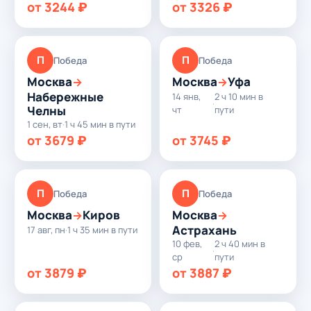
от 3244 ₽
от 3326 ₽
П
П
Победа
Победа
Москва
Москва
Уфа
→
→
Набережные
14 янв,
2 ч 10 мин в
·
Челны
чт
пути
1 сен, вт
·
1 ч 45 мин в пути
от 3679 ₽
от 3745 ₽
П
П
Победа
Победа
Москва
Киров
Москва
→
→
Астрахань
17 авг, пн
·
1 ч 35 мин в пути
10 фев,
2 ч 40 мин в
·
ср
пути
от 3879 ₽
от 3887 ₽