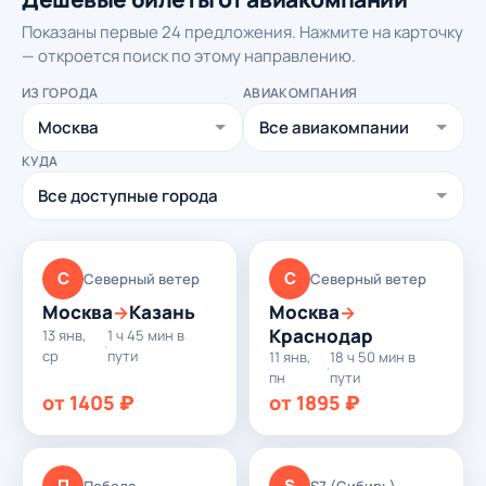
Показаны первые 24 предложения. Нажмите на карточку
— откроется поиск по этому направлению.
ИЗ ГОРОДА
АВИАКОМПАНИЯ
КУДА
С
С
Северный ветер
Северный ветер
Москва
Казань
Москва
→
→
Краснодар
13 янв,
1 ч 45 мин в
·
ср
пути
11 янв,
18 ч 50 мин в
·
пн
пути
от 1405 ₽
от 1895 ₽
П
S
Победа
S7 (Сибирь)