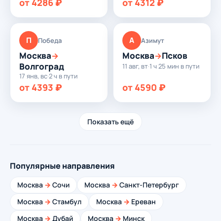
от 4286 ₽
от 4312 ₽
П
А
Победа
Азимут
Москва
Москва
Псков
→
→
Волгоград
11 авг, вт
·
1 ч 25 мин в пути
17 янв, вс
·
2 ч в пути
от 4393 ₽
от 4590 ₽
Показать ещё
Популярные направления
Москва
→
Сочи
Москва
→
Санкт-Петербург
Москва
→
Стамбул
Москва
→
Ереван
Москва
→
Дубай
Москва
→
Минск