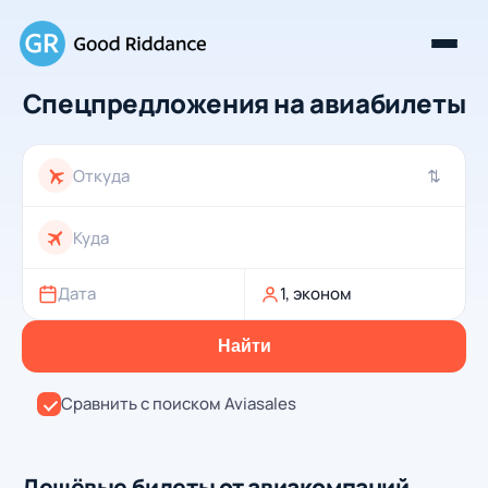
Спецпредложения на авиабилеты
⇄
Дата
1, эконом
Найти
Сравнить с поиском Aviasales
Дешёвые билеты от авиакомпаний