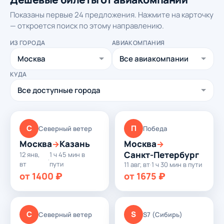
Показаны первые 24 предложения. Нажмите на карточку
— откроется поиск по этому направлению.
ИЗ ГОРОДА
АВИАКОМПАНИЯ
КУДА
С
П
Северный ветер
Победа
Москва
Казань
Москва
→
→
Санкт-Петербург
12 янв,
1 ч 45 мин в
·
вт
пути
11 авг, вт
·
1 ч 30 мин в пути
от 1400 ₽
от 1675 ₽
С
S
Северный ветер
S7 (Сибирь)