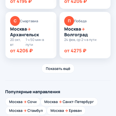
от 4196 ₽
от 4206 ₽
С
П
Смартавиа
Победа
Москва
Москва
→
→
Архангельск
Волгоград
20 окт,
1 ч 50 мин в
24 фев, ср
·
2 ч в пути
·
вт
пути
от 4206 ₽
от 4275 ₽
Показать ещё
Популярные направления
Москва
→
Сочи
Москва
→
Санкт-Петербург
Москва
→
Стамбул
Москва
→
Ереван