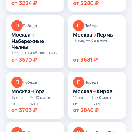
от 3224 ₽
от 3280 ₽
П
П
Победа
Победа
Москва
Москва
Пермь
→
→
Набережные
13 янв, ср
·
2 ч в пути
Челны
1 сен, вт
·
1 ч 45 мин в пути
от 3670 ₽
от 3681 ₽
П
П
Победа
Победа
Москва
Уфа
Москва
Киров
→
→
14 янв,
2 ч 10 мин в
14 сен,
1 ч 40 мин в
·
·
чт
пути
пн
пути
от 3703 ₽
от 3840 ₽