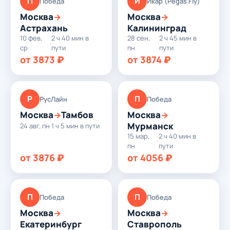
П
И
Победа
Икар (Pegas Fly)
Москва
Москва
→
→
Астрахань
Калининград
10 фев,
2 ч 40 мин в
28 сен,
2 ч 45 мин в
·
·
ср
пути
пн
пути
от 3873 ₽
от 3874 ₽
Р
П
РусЛайн
Победа
Москва
Тамбов
Москва
→
→
Мурманск
24 авг, пн
·
1 ч 5 мин в пути
15 мар,
2 ч 40 мин в
·
пн
пути
от 3876 ₽
от 4056 ₽
П
П
Победа
Победа
Москва
Москва
→
→
Екатеринбург
Ставрополь