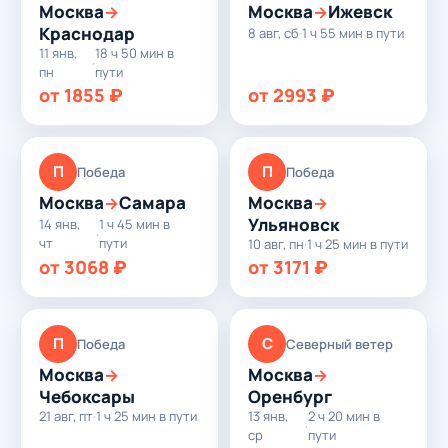
Москва
Москва
Ижевск
→
→
Краснодар
8 авг, сб
·
1 ч 55 мин в пути
11 янв,
18 ч 50 мин в
·
пн
пути
от 1855 ₽
от 2993 ₽
П
П
Победа
Победа
Москва
Самара
Москва
→
→
Ульяновск
14 янв,
1 ч 45 мин в
·
чт
пути
10 авг, пн
·
1 ч 25 мин в пути
от 3068 ₽
от 3171 ₽
П
С
Победа
Северный ветер
Москва
Москва
→
→
Чебоксары
Оренбург
21 авг, пт
·
1 ч 25 мин в пути
13 янв,
2 ч 20 мин в
·
ср
пути