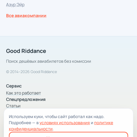
Азур Эйр
Все авиакомпании
Good Riddance
Поиск дешёвых авиабилетов без комиссии
© 2014–2026 Good Riddance
Сервис
Как это работает
Спецпредложения
Статьи
Используем куки, чтобы сайт работал как надо.
Компания
Подробнее — в
условиях использования
и
политике
Компания и контакты
конфиденциальности
.
Условия использования