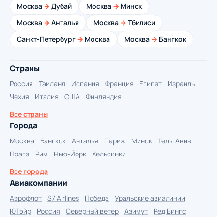
Москва
→
Дубай
Москва
→
Минск
Москва
→
Анталья
Москва
→
Тбилиси
Санкт-Петербург
→
Москва
Москва
→
Бангкок
Страны
Россия
Таиланд
Испания
Франция
Египет
Израиль
Чехия
Италия
США
Финляндия
Все страны
Города
Москва
Бангкок
Анталья
Париж
Минск
Тель-Авив
Прага
Рим
Нью-Йорк
Хельсинки
Все города
Авиакомпании
Аэрофлот
S7 Airlines
Победа
Уральские авиалинии
ЮТэйр
Россия
Северный ветер
Азимут
Ред Вингс