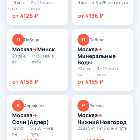
13 янв,
2 ч 25 мин в
9 фев, вт
·
3 ч 25 мин в пути
·
ср
пути
от 4126 ₽
от 4136 ₽
П
П
Победа
Победа
Москва
Минск
Москва
→
→
Минеральные
20 сен,
1 ч 30 мин в
·
Воды
вс
пути
20 янв,
3 ч 25 мин в
·
ср
пути
от 4153 ₽
от 4155 ₽
А
Р
Аэрофлот
Россия
Москва
Москва
→
→
Сочи (Адлер)
Нижний Новгород
19 окт,
3 ч 35 мин в
20 авг, чт
·
1 ч 15 мин в пути
·
пн
пути