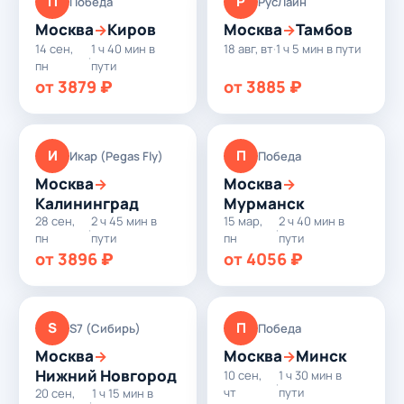
П
Р
Победа
РусЛайн
Москва
Киров
Москва
Тамбов
→
→
14 сен,
1 ч 40 мин в
18 авг, вт
·
1 ч 5 мин в пути
·
пн
пути
от 3879 ₽
от 3885 ₽
И
П
Икар (Pegas Fly)
Победа
Москва
Москва
→
→
Калининград
Мурманск
28 сен,
2 ч 45 мин в
15 мар,
2 ч 40 мин в
·
·
пн
пути
пн
пути
от 3896 ₽
от 4056 ₽
S
П
S7 (Сибирь)
Победа
Москва
Москва
Минск
→
→
Нижний Новгород
10 сен,
1 ч 30 мин в
·
чт
пути
20 сен,
1 ч 15 мин в
·