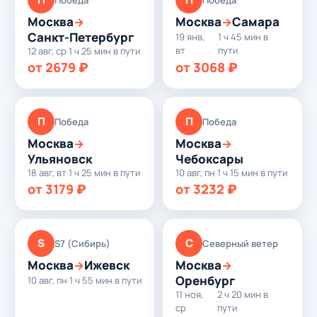
Москва
Москва
Самара
→
→
Санкт-Петербург
19 янв,
1 ч 45 мин в
·
вт
пути
12 авг, ср
·
1 ч 25 мин в пути
от 2679 ₽
от 3068 ₽
П
П
Победа
Победа
Москва
Москва
→
→
Ульяновск
Чебоксары
18 авг, вт
·
1 ч 25 мин в пути
10 авг, пн
·
1 ч 15 мин в пути
от 3179 ₽
от 3232 ₽
S
С
S7 (Сибирь)
Северный ветер
Москва
Ижевск
Москва
→
→
Оренбург
10 авг, пн
·
1 ч 55 мин в пути
11 ноя,
2 ч 20 мин в
·
ср
пути