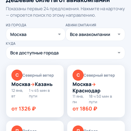
Показаны первые 24 предложения. Нажмите на карточку
— откроется поиск по этому направлению.
ИЗ ГОРОДА
АВИАКОМПАНИЯ
КУДА
С
С
Северный ветер
Северный ветер
Москва
Казань
Москва
→
→
Краснодар
12 янв,
1 ч 45 мин в
·
вт
пути
11 янв,
18 ч 50 мин в
·
пн
пути
от 1326 ₽
от 1860 ₽
П
П
Победа
Победа