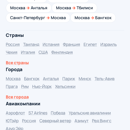
Москва
→
Анталья
Москва
→
Тбилиси
Санкт-Петербург
→
Москва
Москва
→
Бангкок
Страны
Россия
Таиланд
Испания
Франция
Египет
Израиль
Чехия
Италия
США
Финляндия
Все страны
Города
Москва
Бангкок
Анталья
Париж
Минск
Тель-Авив
Прага
Рим
Нью-Йорк
Хельсинки
Все города
Авиакомпании
Аэрофлот
S7 Airlines
Победа
Уральские авиалинии
ЮТэйр
Россия
Северный ветер
Азимут
Ред Вингс
Азур Эйр