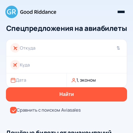
Спецпредложения на авиабилеты
⇄
Дата
1, эконом
Найти
Сравнить с поиском Aviasales
Дешёвые билеты от авиакомпаний