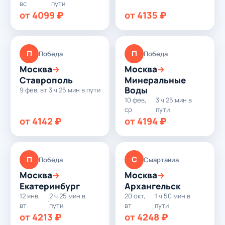
вс
пути
от 4099 ₽
от 4135 ₽
П
П
Победа
Победа
Москва
Москва
→
→
Ставрополь
Минеральные
Воды
9 фев, вт
·
3 ч 25 мин в пути
10 фев,
3 ч 25 мин в
·
ср
пути
от 4142 ₽
от 4194 ₽
П
С
Победа
Смартавиа
Москва
Москва
→
→
Екатеринбург
Архангельск
12 янв,
2 ч 25 мин в
20 окт,
1 ч 50 мин в
·
·
вт
пути
вт
пути
от 4213 ₽
от 4248 ₽