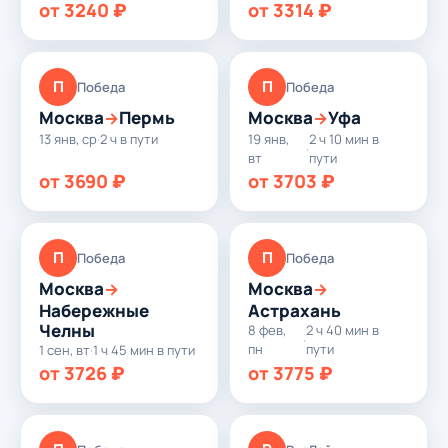
от 3240 ₽
от 3314 ₽
П
П
Победа
Победа
Москва
Пермь
Москва
Уфа
→
→
13 янв, ср
·
2 ч в пути
19 янв,
2 ч 10 мин в
·
вт
пути
от 3690 ₽
от 3703 ₽
П
П
Победа
Победа
Москва
Москва
→
→
Набережные
Астрахань
Челны
8 фев,
2 ч 40 мин в
·
пн
пути
1 сен, вт
·
1 ч 45 мин в пути
от 3726 ₽
от 3775 ₽