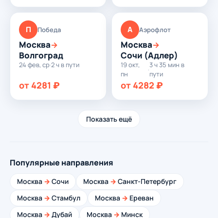
П
А
Победа
Аэрофлот
Москва
Москва
→
→
Волгоград
Сочи (Адлер)
24 фев, ср
·
2 ч в пути
19 окт,
3 ч 35 мин в
·
пн
пути
от 4281 ₽
от 4282 ₽
Показать ещё
Популярные направления
Москва
→
Сочи
Москва
→
Санкт-Петербург
Москва
→
Стамбул
Москва
→
Ереван
Москва
→
Дубай
Москва
→
Минск