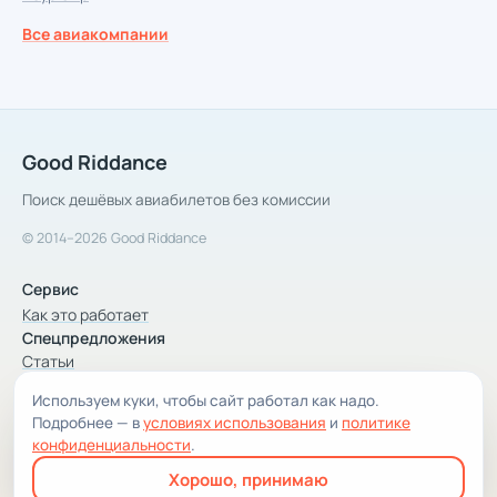
Все авиакомпании
Good Riddance
Поиск дешёвых авиабилетов без комиссии
© 2014–2026 Good Riddance
Сервис
Как это работает
Спецпредложения
Статьи
Используем куки, чтобы сайт работал как надо.
Компания
Подробнее — в
условиях использования
и
политике
Компания и контакты
конфиденциальности
.
Условия использования
Хорошо, принимаю
Конфиденциальность