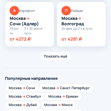
А
П
Аэрофлот
Победа
Москва
Москва
→
→
Сочи (Адлер)
Волгоград
19 окт,
3 ч 35 мин в
24 фев, ср
·
2 ч в пути
·
пн
пути
от 4272 ₽
от 4281 ₽
Показать ещё
Популярные направления
Москва
→
Сочи
Москва
→
Санкт-Петербург
Москва
→
Стамбул
Москва
→
Ереван
Москва
→
Дубай
Москва
→
Минск