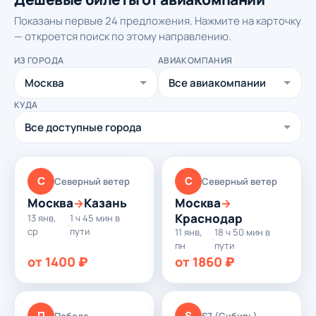
Показаны первые 24 предложения. Нажмите на карточку
— откроется поиск по этому направлению.
ИЗ ГОРОДА
АВИАКОМПАНИЯ
КУДА
С
С
Северный ветер
Северный ветер
Москва
Казань
Москва
→
→
Краснодар
13 янв,
1 ч 45 мин в
·
ср
пути
11 янв,
18 ч 50 мин в
·
пн
пути
от 1400 ₽
от 1860 ₽
П
S
Победа
S7 (Сибирь)