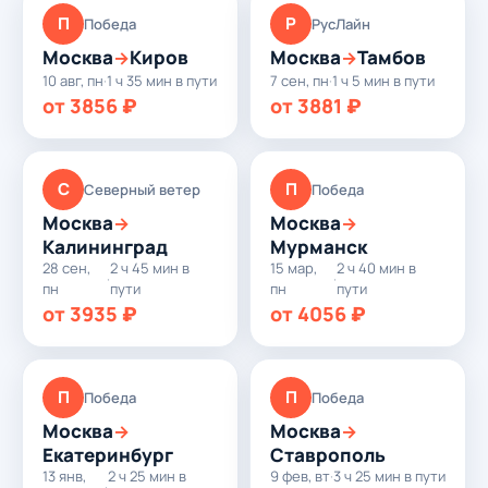
П
Р
Победа
РусЛайн
Москва
Киров
Москва
Тамбов
→
→
10 авг, пн
·
1 ч 35 мин в пути
7 сен, пн
·
1 ч 5 мин в пути
от 3856 ₽
от 3881 ₽
С
П
Северный ветер
Победа
Москва
Москва
→
→
Калининград
Мурманск
28 сен,
2 ч 45 мин в
15 мар,
2 ч 40 мин в
·
·
пн
пути
пн
пути
от 3935 ₽
от 4056 ₽
П
П
Победа
Победа
Москва
Москва
→
→
Екатеринбург
Ставрополь
13 янв,
2 ч 25 мин в
9 фев, вт
·
3 ч 25 мин в пути
·