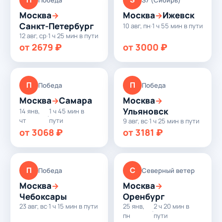
Москва
Москва
Ижевск
→
→
Санкт-Петербург
10 авг, пн
·
1 ч 55 мин в пути
12 авг, ср
·
1 ч 25 мин в пути
от 2679 ₽
от 3000 ₽
П
П
Победа
Победа
Москва
Самара
Москва
→
→
Ульяновск
14 янв,
1 ч 45 мин в
·
чт
пути
9 авг, вс
·
1 ч 25 мин в пути
от 3068 ₽
от 3181 ₽
П
С
Победа
Северный ветер
Москва
Москва
→
→
Чебоксары
Оренбург
23 авг, вс
·
1 ч 15 мин в пути
25 янв,
2 ч 20 мин в
·
пн
пути