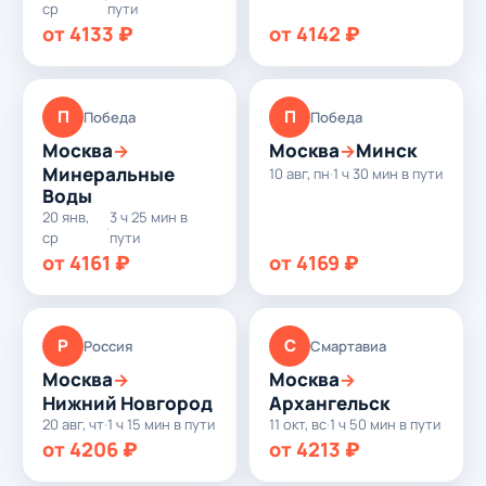
ср
пути
от 4133 ₽
от 4142 ₽
П
П
Победа
Победа
Москва
Москва
Минск
→
→
Минеральные
10 авг, пн
·
1 ч 30 мин в пути
Воды
20 янв,
3 ч 25 мин в
·
ср
пути
от 4161 ₽
от 4169 ₽
Р
С
Россия
Смартавиа
Москва
Москва
→
→
Нижний Новгород
Архангельск
20 авг, чт
·
1 ч 15 мин в пути
11 окт, вс
·
1 ч 50 мин в пути
от 4206 ₽
от 4213 ₽