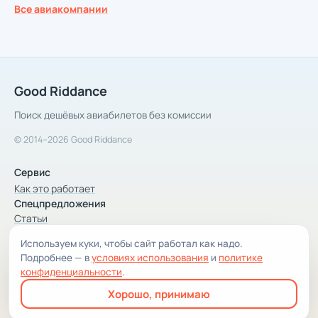
Все авиакомпании
Good Riddance
Поиск дешёвых авиабилетов без комиссии
© 2014–2026 Good Riddance
Сервис
Как это работает
Спецпредложения
Статьи
Используем куки, чтобы сайт работал как надо.
Компания
Подробнее — в
условиях использования
и
политике
Компания и контакты
конфиденциальности
.
Условия использования
Хорошо, принимаю
Конфиденциальность