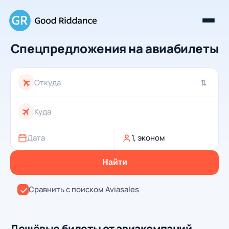
Спецпредложения на авиабилеты
⇄
Дата
1, эконом
Найти
Сравнить с поиском Aviasales
Дешёвые билеты от авиакомпаний