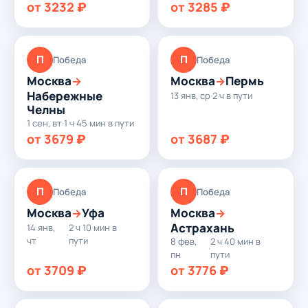
от 3232 ₽
от 3285 ₽
П
П
Победа
Победа
Москва
Москва
Пермь
→
→
Набережные
13 янв, ср
·
2 ч в пути
Челны
1 сен, вт
·
1 ч 45 мин в пути
от 3679 ₽
от 3687 ₽
П
П
Победа
Победа
Москва
Уфа
Москва
→
→
Астрахань
14 янв,
2 ч 10 мин в
·
чт
пути
8 фев,
2 ч 40 мин в
·
пн
пути
от 3709 ₽
от 3776 ₽