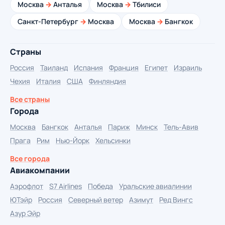
Москва
→
Анталья
Москва
→
Тбилиси
Санкт-Петербург
→
Москва
Москва
→
Бангкок
Страны
Россия
Таиланд
Испания
Франция
Египет
Израиль
Чехия
Италия
США
Финляндия
Все страны
Города
Москва
Бангкок
Анталья
Париж
Минск
Тель-Авив
Прага
Рим
Нью-Йорк
Хельсинки
Все города
Авиакомпании
Аэрофлот
S7 Airlines
Победа
Уральские авиалинии
ЮТэйр
Россия
Северный ветер
Азимут
Ред Вингс
Азур Эйр