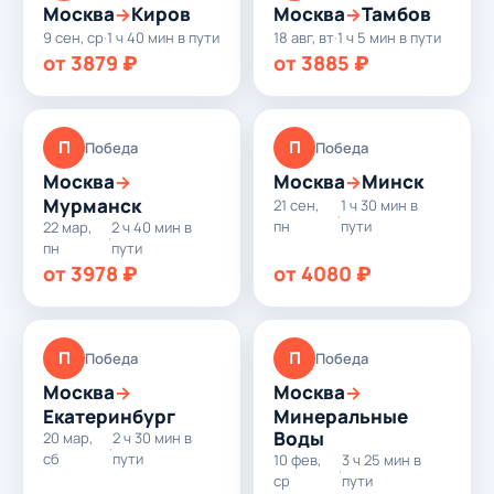
Москва
Киров
Москва
Тамбов
→
→
9 сен, ср
·
1 ч 40 мин в пути
18 авг, вт
·
1 ч 5 мин в пути
от 3879 ₽
от 3885 ₽
П
П
Победа
Победа
Москва
Москва
Минск
→
→
Мурманск
21 сен,
1 ч 30 мин в
·
пн
пути
22 мар,
2 ч 40 мин в
·
пн
пути
от 3978 ₽
от 4080 ₽
П
П
Победа
Победа
Москва
Москва
→
→
Екатеринбург
Минеральные
Воды
20 мар,
2 ч 30 мин в
·
сб
пути
10 фев,
3 ч 25 мин в
·
ср
пути