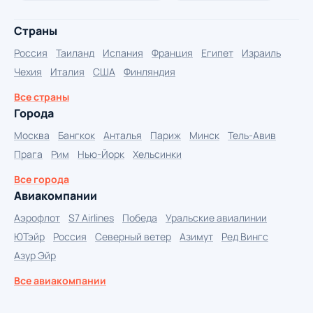
Страны
Россия
Таиланд
Испания
Франция
Египет
Израиль
Чехия
Италия
США
Финляндия
Все страны
Города
Москва
Бангкок
Анталья
Париж
Минск
Тель-Авив
Прага
Рим
Нью-Йорк
Хельсинки
Все города
Авиакомпании
Аэрофлот
S7 Airlines
Победа
Уральские авиалинии
ЮТэйр
Россия
Северный ветер
Азимут
Ред Вингс
Азур Эйр
Все авиакомпании