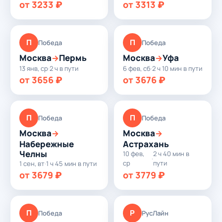
от 3233 ₽
от 3313 ₽
П
П
Победа
Победа
Москва
Пермь
Москва
Уфа
→
→
13 янв, ср
·
2 ч в пути
6 фев, сб
·
2 ч 10 мин в пути
от 3656 ₽
от 3676 ₽
П
П
Победа
Победа
Москва
Москва
→
→
Набережные
Астрахань
Челны
10 фев,
2 ч 40 мин в
·
ср
пути
1 сен, вт
·
1 ч 45 мин в пути
от 3679 ₽
от 3779 ₽
П
Р
Победа
РусЛайн