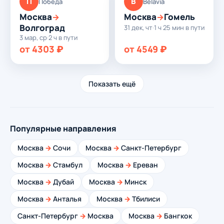
П
B
Победа
Belavia
Москва
Москва
Гомель
→
→
Волгоград
31 дек, чт
·
1 ч 25 мин в пути
3 мар, ср
·
2 ч в пути
от 4303 ₽
от 4549 ₽
Показать ещё
Популярные направления
Москва
→
Сочи
Москва
→
Санкт-Петербург
Москва
→
Стамбул
Москва
→
Ереван
Москва
→
Дубай
Москва
→
Минск
Москва
→
Анталья
Москва
→
Тбилиси
Санкт-Петербург
→
Москва
Москва
→
Бангкок