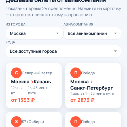
Показаны первые 24 предложения. Нажмите на карточку
— откроется поиск по этому направлению.
ИЗ ГОРОДА
АВИАКОМПАНИЯ
КУДА
С
П
Северный ветер
Победа
Москва
Казань
Москва
→
→
Санкт-Петербург
12 янв,
1 ч 45 мин в
·
вт
пути
1 дек, вт
·
1 ч 30 мин в пути
от 1393 ₽
от 2879 ₽
S
П
S7 (Сибирь)
Победа