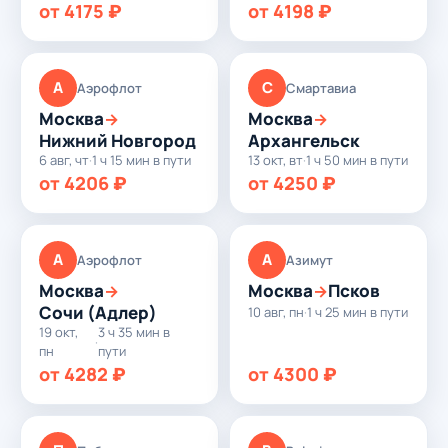
от 4175 ₽
от 4198 ₽
А
С
Аэрофлот
Смартавиа
Москва
Москва
→
→
Нижний Новгород
Архангельск
6 авг, чт
·
1 ч 15 мин в пути
13 окт, вт
·
1 ч 50 мин в пути
от 4206 ₽
от 4250 ₽
А
А
Аэрофлот
Азимут
Москва
Москва
Псков
→
→
Сочи (Адлер)
10 авг, пн
·
1 ч 25 мин в пути
19 окт,
3 ч 35 мин в
·
пн
пути
от 4282 ₽
от 4300 ₽