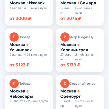
Москва
Ижевск
Москва
Самара
→
→
7 авг, пт
·
1 ч 55 мин в пути
19 янв,
1 ч 45 мин в
·
вт
пути
от 3000 ₽
от 3076 ₽
П
И
Победа
Икар (Pegas Fly)
Москва
Москва
→
→
Ульяновск
Калининград
9 авг, вс
·
1 ч 25 мин в пути
27 сен,
2 ч 45 мин в
·
вс
пути
от 3127 ₽
от 3179 ₽
П
С
Победа
Северный ветер
Москва
Москва
→
→
Чебоксары
Оренбург
18 авг, вт
·
1 ч 15 мин в пути
18 ноя,
2 ч 20 мин в
·
ср
пути