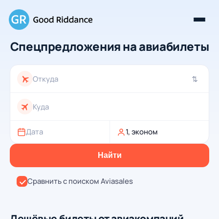
Спецпредложения на авиабилеты
⇄
Дата
1, эконом
Найти
Сравнить с поиском Aviasales
Дешёвые билеты от авиакомпаний