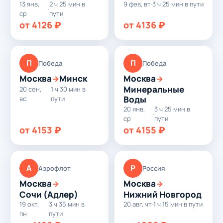
13 янв,
2 ч 25 мин в
9 фев, вт
·
3 ч 25 мин в пути
·
ср
пути
от 4126 ₽
от 4136 ₽
П
П
Победа
Победа
Москва
Минск
Москва
→
→
Минеральные
20 сен,
1 ч 30 мин в
·
Воды
вс
пути
20 янв,
3 ч 25 мин в
·
ср
пути
от 4153 ₽
от 4155 ₽
А
Р
Аэрофлот
Россия
Москва
Москва
→
→
Сочи (Адлер)
Нижний Новгород
19 окт,
3 ч 35 мин в
20 авг, чт
·
1 ч 15 мин в пути
·
пн
пути