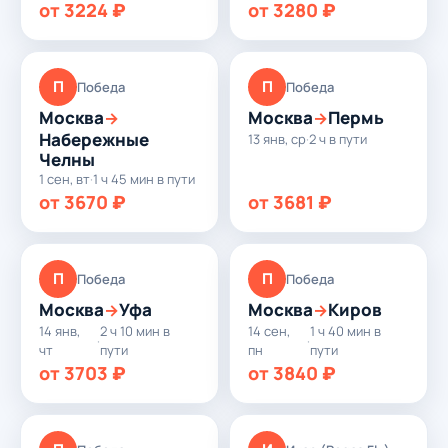
от 3224 ₽
от 3280 ₽
П
П
Победа
Победа
Москва
Москва
Пермь
→
→
Набережные
13 янв, ср
·
2 ч в пути
Челны
1 сен, вт
·
1 ч 45 мин в пути
от 3670 ₽
от 3681 ₽
П
П
Победа
Победа
Москва
Уфа
Москва
Киров
→
→
14 янв,
2 ч 10 мин в
14 сен,
1 ч 40 мин в
·
·
чт
пути
пн
пути
от 3703 ₽
от 3840 ₽