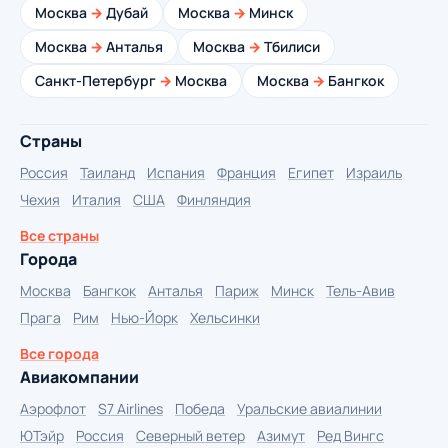
Москва
→
Дубай
Москва
→
Минск
Москва
→
Анталья
Москва
→
Тбилиси
Санкт-Петербург
→
Москва
Москва
→
Бангкок
Страны
Россия
Таиланд
Испания
Франция
Египет
Израиль
Чехия
Италия
США
Финляндия
Все страны
Города
Москва
Бангкок
Анталья
Париж
Минск
Тель-Авив
Прага
Рим
Нью-Йорк
Хельсинки
Все города
Авиакомпании
Аэрофлот
S7 Airlines
Победа
Уральские авиалинии
ЮТэйр
Россия
Северный ветер
Азимут
Ред Вингс