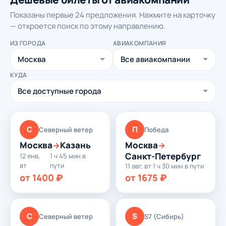
Показаны первые 24 предложения. Нажмите на карточку
— откроется поиск по этому направлению.
ИЗ ГОРОДА
АВИАКОМПАНИЯ
КУДА
С
П
Северный ветер
Победа
Москва
Казань
Москва
→
→
Санкт-Петербург
12 янв,
1 ч 45 мин в
·
вт
пути
11 авг, вт
·
1 ч 30 мин в пути
от 1400 ₽
от 1675 ₽
С
S
Северный ветер
S7 (Сибирь)