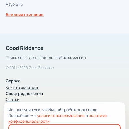
Азур Эйр
Все авиакомпании
Good Riddance
Поиск дешёвых авиабилетов без комиссии
© 2014–2026 Good Riddance
Сервис
Как это работает
Спецпредложения
Статьи
Используем куки, чтобы сайт работал как надо.
Компания
Подробнее — в
условиях использования
и
политике
Компания и контакты
конфиденциальности
.
Условия использования