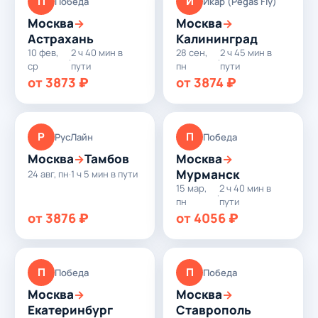
П
И
Победа
Икар (Pegas Fly)
Москва
Москва
→
→
Астрахань
Калининград
10 фев,
2 ч 40 мин в
28 сен,
2 ч 45 мин в
·
·
ср
пути
пн
пути
от 3873 ₽
от 3874 ₽
Р
П
РусЛайн
Победа
Москва
Тамбов
Москва
→
→
Мурманск
24 авг, пн
·
1 ч 5 мин в пути
15 мар,
2 ч 40 мин в
·
пн
пути
от 3876 ₽
от 4056 ₽
П
П
Победа
Победа
Москва
Москва
→
→
Екатеринбург
Ставрополь