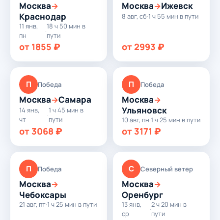
Москва
Москва
Ижевск
→
→
Краснодар
8 авг, сб
·
1 ч 55 мин в пути
11 янв,
18 ч 50 мин в
·
пн
пути
от 1855 ₽
от 2993 ₽
П
П
Победа
Победа
Москва
Самара
Москва
→
→
Ульяновск
14 янв,
1 ч 45 мин в
·
чт
пути
10 авг, пн
·
1 ч 25 мин в пути
от 3068 ₽
от 3171 ₽
П
С
Победа
Северный ветер
Москва
Москва
→
→
Чебоксары
Оренбург
21 авг, пт
·
1 ч 25 мин в пути
13 янв,
2 ч 20 мин в
·
ср
пути