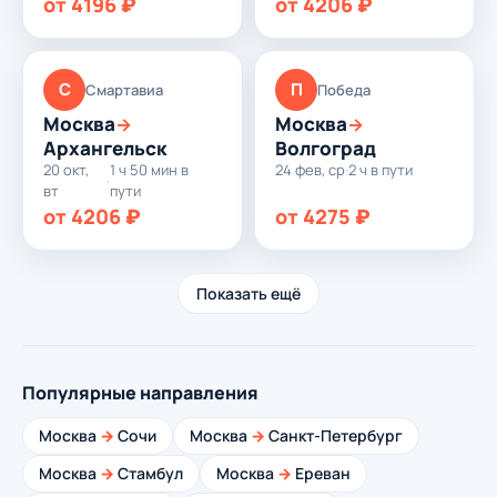
от 4196 ₽
от 4206 ₽
С
П
Смартавиа
Победа
Москва
Москва
→
→
Архангельск
Волгоград
20 окт,
1 ч 50 мин в
24 фев, ср
·
2 ч в пути
·
вт
пути
от 4206 ₽
от 4275 ₽
Показать ещё
Популярные направления
Москва
→
Сочи
Москва
→
Санкт-Петербург
Москва
→
Стамбул
Москва
→
Ереван