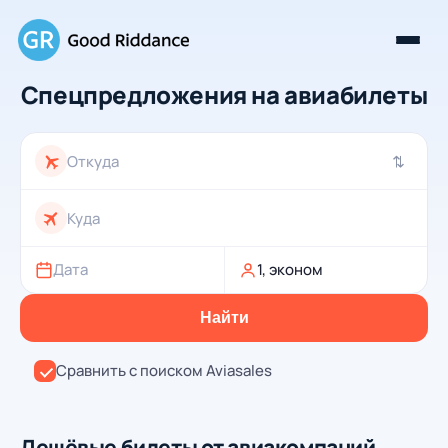
Спецпредложения на авиабилеты
⇄
Дата
1, эконом
Найти
Сравнить с поиском Aviasales
Дешёвые билеты от авиакомпаний