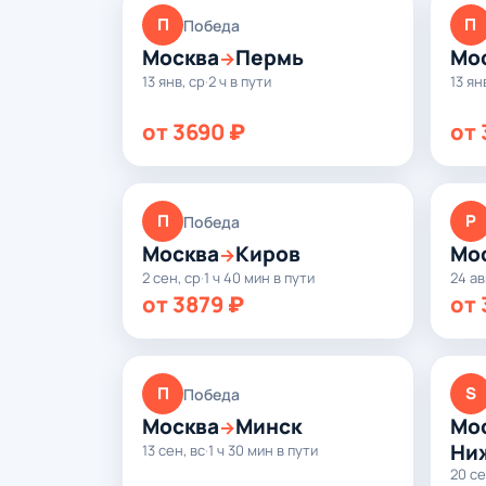
П
П
Победа
Москва
Пермь
Мо
→
13 янв, ср
·
2 ч в пути
13 ян
от 3690 ₽
от 
П
Р
Победа
Москва
Киров
Мо
→
2 сен, ср
·
1 ч 40 мин в пути
24 ав
от 3879 ₽
от 
П
S
Победа
Москва
Минск
Мо
→
Ни
13 сен, вс
·
1 ч 30 мин в пути
20 се