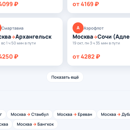
4099 ₽
от 4169 ₽
А
Смартавиа
Аэрофлот
сква
Архангельск
Москва
Сочи (Адле
→
→
, вс
·
1 ч 50 мин в пути
19 окт, пн
·
3 ч 35 мин в пути
4250 ₽
от 4282 ₽
Показать ещё
г
Москва
→
Стамбул
Москва
→
Ереван
Москва
→
Дуб
сква
Москва
→
Бангкок