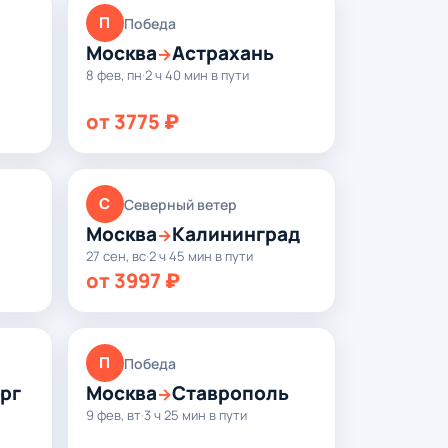
П
Победа
Москва
Астрахань
→
8 фев, пн
·
2 ч 40 мин в пути
от 3775 ₽
С
Северный ветер
Москва
Калининград
→
27 сен, вс
·
2 ч 45 мин в пути
от 3997 ₽
П
Победа
рг
Москва
Ставрополь
→
9 фев, вт
·
3 ч 25 мин в пути