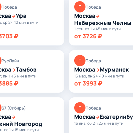
П
Победа
Победа
сква
Уфа
Москва
→
→
Набережные Челны
в, ср
·
2 ч 10 мин в пути
1 сен, вт
·
1 ч 45 мин в пути
3703 ₽
от 3726 ₽
П
РусЛайн
Победа
сква
Тамбов
Москва
Мурманск
→
→
г, пн
·
1 ч 5 мин в пути
15 мар, пн
·
2 ч 40 мин в пути
3885 ₽
от 3993 ₽
П
S7 (Сибирь)
Победа
сква
Москва
Екатеринбу
→
→
жний Новгород
16 янв, сб
·
2 ч 25 мин в пути
н, вс
·
1 ч 15 мин в пути