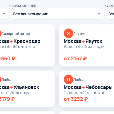
АВИАКОМПАНИЯ
КУДА
Я
Северный ветер
Якутия
сква
Краснодар
Москва
Якутск
→
→
в, пн
·
18 ч 50 мин в пути
13 авг, чт
·
9 ч 10 мин в пути
1860 ₽
от 2157 ₽
П
Победа
Победа
сква
Ульяновск
Москва
Чебоксары
→
→
, вт
·
1 ч 25 мин в пути
21 авг, пт
·
1 ч 20 мин в пути
3179 ₽
от 3232 ₽