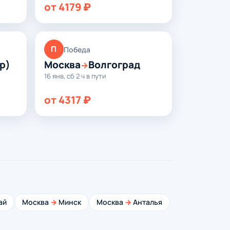
от 4179 ₽
П
Победа
р)
Москва
Волгоград
→
16 янв, сб
·
2 ч в пути
от 4317 ₽
ай
Москва
→
Минск
Москва
→
Анталья