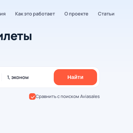
ия
Как это работает
О проекте
Статьи
илеты
1, эконом
Найти
Сравнить с поиском Aviasales