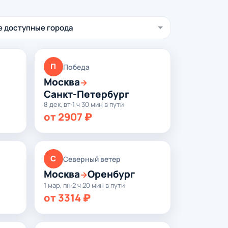
П
Победа
Москва
→
Санкт-Петербург
8 дек, вт
·
1 ч 30 мин в пути
от 2907 ₽
С
Северный ветер
Москва
Оренбург
→
1 мар, пн
·
2 ч 20 мин в пути
от 3314 ₽