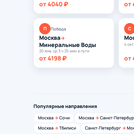
от 4040 ₽
от 
П
С
Победа
Москва
Мо
→
Минеральные Воды
4 окт
20 янв, ср
·
3 ч 25 мин в пути
от 4198 ₽
от 
Популярные направления
Москва
→
Сочи
Москва
→
Санкт-Петербур
Москва
→
Тбилиси
Санкт-Петербург
→
Мо