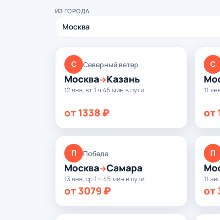
ИЗ ГОРОДА
С
С
Северный ветер
Москва
Казань
Мо
→
12 янв, вт
·
1 ч 45 мин в пути
11 ян
от 1338 ₽
от 
П
П
Победа
Москва
Самара
Мо
→
13 янв, ср
·
1 ч 45 мин в пути
11 авг
от 3079 ₽
от 