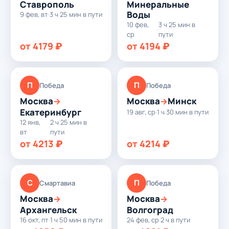
Ставрополь
Минеральные
Воды
9 фев, вт
·
3 ч 25 мин в пути
10 фев,
3 ч 25 мин в
·
ср
пути
от 4179 ₽
от 4194 ₽
П
П
Победа
Победа
Москва
Москва
Минск
→
→
Екатеринбург
19 авг, ср
·
1 ч 30 мин в пути
12 янв,
2 ч 25 мин в
·
вт
пути
от 4213 ₽
от 4214 ₽
С
П
Смартавиа
Победа
Москва
Москва
→
→
Архангельск
Волгоград
16 окт, пт
·
1 ч 50 мин в пути
24 фев, ср
·
2 ч в пути