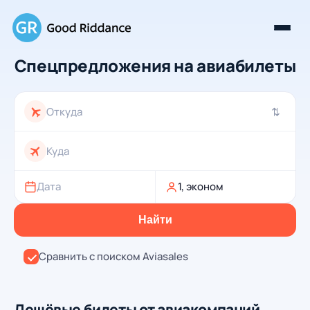
Спецпредложения на авиабилеты
⇄
Дата
1, эконом
Найти
Сравнить с поиском Aviasales
Дешёвые билеты от авиакомпаний