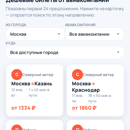
Показаны первые 24 предложения. Нажмите на карточку
— откроется поиск по этому направлению.
ИЗ ГОРОДА
АВИАКОМПАНИЯ
КУДА
С
С
Северный ветер
Северный ветер
Москва
Казань
Москва
→
→
Краснодар
12 янв,
1 ч 45 мин в
·
вт
пути
11 янв,
18 ч 50 мин в
·
пн
пути
от 1334 ₽
от 1860 ₽
П
П
Победа
Победа