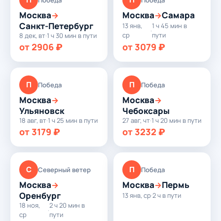
Москва
Москва
Самара
→
→
Санкт-Петербург
13 янв,
1 ч 45 мин в
·
ср
пути
8 дек, вт
·
1 ч 30 мин в пути
от 2906 ₽
от 3079 ₽
П
П
Победа
Победа
Москва
Москва
→
→
Ульяновск
Чебоксары
18 авг, вт
·
1 ч 25 мин в пути
27 авг, чт
·
1 ч 20 мин в пути
от 3179 ₽
от 3232 ₽
С
П
Северный ветер
Победа
Москва
Москва
Пермь
→
→
Оренбург
13 янв, ср
·
2 ч в пути
18 ноя,
2 ч 20 мин в
·
ср
пути