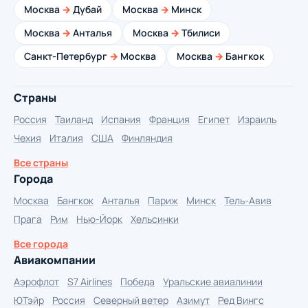
Москва
→
Дубай
Москва
→
Минск
Москва
→
Анталья
Москва
→
Тбилиси
Санкт-Петербург
→
Москва
Москва
→
Бангкок
Страны
Россия
Таиланд
Испания
Франция
Египет
Израиль
Чехия
Италия
США
Финляндия
Все страны
Города
Москва
Бангкок
Анталья
Париж
Минск
Тель-Авив
Прага
Рим
Нью-Йорк
Хельсинки
Все города
Авиакомпании
Аэрофлот
S7 Airlines
Победа
Уральские авиалинии
ЮТэйр
Россия
Северный ветер
Азимут
Ред Вингс