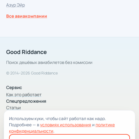
Азур Эйр
Все авиакомпании
Good Riddance
Поиск дешёвых авиабилетов без комиссии
© 2014–2026 Good Riddance
Сервис
Как это работает
Спецпредложения
Статьи
Используем куки, чтобы сайт работал как надо.
Компания
Подробнее — в
условиях использования
и
политике
Компания и контакты
конфиденциальности
.
Условия использования