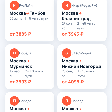
Р
И
РусЛайн
Икар (Pegas Fly)
Москва
Тамбов
Москва
→
→
Калининград
25 авг, вт
·
1 ч 5 мин в пути
27 сен,
2 ч 45 мин в
·
вс
пути
от 3885 ₽
от 3945 ₽
П
S
Победа
S7 (Сибирь)
Москва
Москва
→
→
Мурманск
Нижний Новгород
15 мар,
2 ч 40 мин в
20 сен,
1 ч 15 мин в
·
·
пн
пути
вс
пути
от 3993 ₽
от 4099 ₽
П
П
Победа
Победа
Москва
Москва
→
→