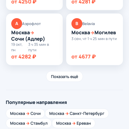
от 4250 ₽
от 4281 ₽
А
B
Аэрофлот
Belavia
Москва
Москва
Могилев
→
→
Сочи (Адлер)
3 сен, чт
·
1 ч 25 мин в пути
19 окт,
3 ч 35 мин в
·
пн
пути
от 4282 ₽
от 4677 ₽
Показать ещё
Популярные направления
Москва
→
Сочи
Москва
→
Санкт-Петербург
Москва
→
Стамбул
Москва
→
Ереван