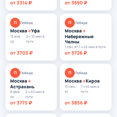
от 3314 ₽
от 3690 ₽
П
П
Победа
Победа
Москва
Уфа
Москва
→
→
Набережные
13 янв,
2 ч 10 мин в
·
Челны
ср
пути
1 сен, вт
·
1 ч 45 мин в пути
от 3703 ₽
от 3726 ₽
П
П
Победа
Победа
Москва
Москва
Киров
→
→
Астрахань
15 сен,
1 ч 40 мин в
·
вт
пути
8 фев,
2 ч 40 мин в
·
пн
пути
от 3775 ₽
от 3856 ₽