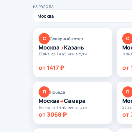
ИЗ ГОРОДА
С
С
Северный ветер
Москва
Казань
Мо
→
13 янв, ср
·
1 ч 45 мин в пути
11 ян
от 1417 ₽
от 
П
П
Победа
Москва
Самара
Мо
→
14 янв, чт
·
1 ч 45 мин в пути
23 ав
от 3068 ₽
от 