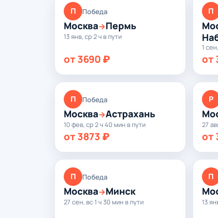
П
П
Победа
Москва
Пермь
Мо
→
На
13 янв, ср
·
2 ч в пути
1 сен
от 3690 ₽
от 
П
Р
Победа
Москва
Астрахань
Мо
→
10 фев, ср
·
2 ч 40 мин в пути
27 ав
от 3873 ₽
от 
П
П
Победа
Москва
Минск
Мо
→
27 сен, вс
·
1 ч 30 мин в пути
13 ян