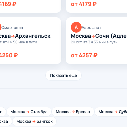
4169 ₽
от 4179 ₽
А
Смартавиа
Аэрофлот
сква
Архангельск
Москва
Сочи (Адле
→
→
т, вт
·
1 ч 50 мин в пути
20 окт, вт
·
3 ч 35 мин в пути
4250 ₽
от 4257 ₽
Показать ещё
г
Москва
→
Стамбул
Москва
→
Ереван
Москва
→
Дуб
сква
Москва
→
Бангкок