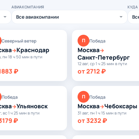
АВИАКОМПАНИЯ
КУДА
П
Северный ветер
Победа
сква
Краснодар
Москва
→
→
Санкт-Петербург
в, пн
·
18 ч 50 мин в пути
12 авг, ср
·
1 ч 25 мин в пути
1883 ₽
от 2712 ₽
П
Победа
Победа
сква
Ульяновск
Москва
Чебоксары
→
→
г, вс
·
1 ч 25 мин в пути
31 авг, пн
·
1 ч 15 мин в пути
3179 ₽
от 3232 ₽