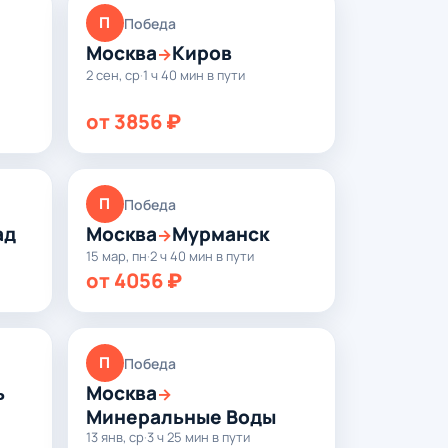
П
Победа
Москва
Киров
→
2 сен, ср
·
1 ч 40 мин в пути
от 3856 ₽
П
Победа
ад
Москва
Мурманск
→
15 мар, пн
·
2 ч 40 мин в пути
от 4056 ₽
П
Победа
ь
Москва
→
Минеральные Воды
13 янв, ср
·
3 ч 25 мин в пути