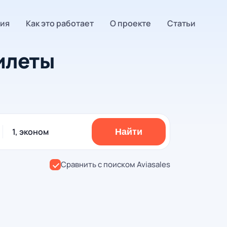
ия
Как это работает
О проекте
Статьи
илеты
1, эконом
Найти
Сравнить с поиском Aviasales