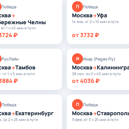
П
Победа
Победа
сква
Москва
Уфа
→
→
бережные Челны
14 янв, чт
·
2 ч 10 мин в пути
, вт
·
1 ч 45 мин в пути
3724 ₽
от 3732 ₽
И
РусЛайн
Икар (Pegas Fly)
сква
Тамбов
Москва
Калинингр
→
→
г, чт
·
1 ч 5 мин в пути
28 сен, пн
·
2 ч 45 мин в пути
3884 ₽
от 4036 ₽
П
Победа
Победа
сква
Екатеринбург
Москва
Ставропол
→
→
в, ср
·
2 ч 25 мин в пути
9 фев, вт
·
3 ч 25 мин в пути