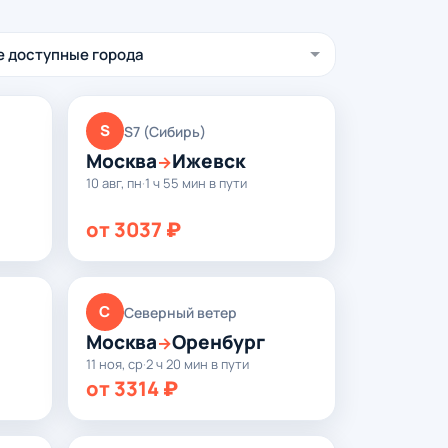
S
S7 (Сибирь)
Москва
Ижевск
→
10 авг, пн
·
1 ч 55 мин в пути
от 3037 ₽
С
Северный ветер
Москва
Оренбург
→
11 ноя, ср
·
2 ч 20 мин в пути
от 3314 ₽