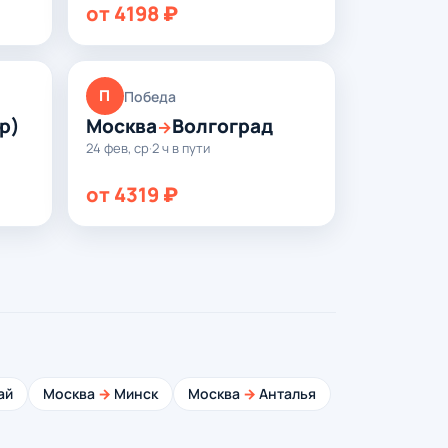
от 4198 ₽
П
Победа
р)
Москва
Волгоград
→
24 фев, ср
·
2 ч в пути
от 4319 ₽
ай
Москва
→
Минск
Москва
→
Анталья