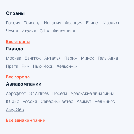
Страны
Россия
Таиланд
Испания
Франция
Египет
Израиль
Чехия
Италия
США
Финляндия
Все страны
Города
Москва
Бангкок
Анталья
Париж
Минск
Тель-Авив
Прага
Рим
Нью-Йорк
Хельсинки
Все города
Авиакомпании
Аэрофлот
S7 Airlines
Победа
Уральские авиалинии
ЮТэйр
Россия
Северный ветер
Азимут
Ред Вингс
Азур Эйр
Все авиакомпании