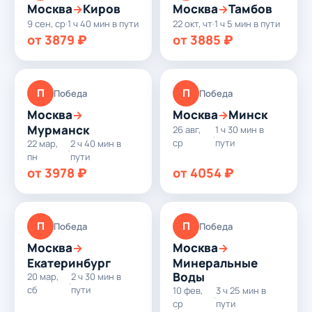
Москва
Киров
Москва
Тамбов
→
→
9 сен, ср
·
1 ч 40 мин в пути
22 окт, чт
·
1 ч 5 мин в пути
от 3879 ₽
от 3885 ₽
П
П
Победа
Победа
Москва
Москва
Минск
→
→
Мурманск
26 авг,
1 ч 30 мин в
·
ср
пути
22 мар,
2 ч 40 мин в
·
пн
пути
от 3978 ₽
от 4054 ₽
П
П
Победа
Победа
Москва
Москва
→
→
Екатеринбург
Минеральные
Воды
20 мар,
2 ч 30 мин в
·
сб
пути
10 фев,
3 ч 25 мин в
·
ср
пути