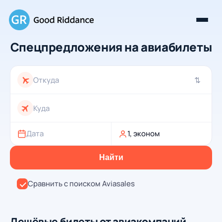
Спецпредложения на авиабилеты
⇄
Дата
1, эконом
Найти
Сравнить с поиском Aviasales
Дешёвые билеты от авиакомпаний