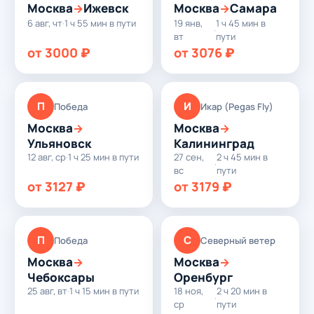
Москва
Ижевск
Москва
Самара
→
→
6 авг, чт
·
1 ч 55 мин в пути
19 янв,
1 ч 45 мин в
·
вт
пути
от 3000 ₽
от 3076 ₽
П
И
Победа
Икар (Pegas Fly)
Москва
Москва
→
→
Ульяновск
Калининград
12 авг, ср
·
1 ч 25 мин в пути
27 сен,
2 ч 45 мин в
·
вс
пути
от 3127 ₽
от 3179 ₽
П
С
Победа
Северный ветер
Москва
Москва
→
→
Чебоксары
Оренбург
25 авг, вт
·
1 ч 15 мин в пути
18 ноя,
2 ч 20 мин в
·
ср
пути