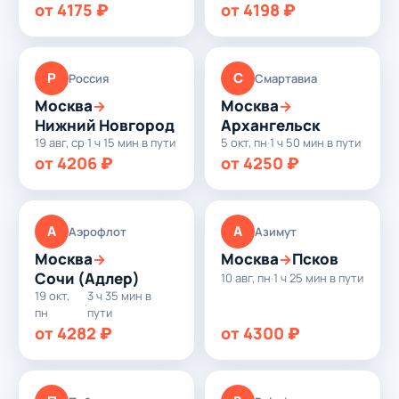
от 4175 ₽
от 4198 ₽
Р
С
Россия
Смартавиа
Москва
Москва
→
→
Нижний Новгород
Архангельск
19 авг, ср
·
1 ч 15 мин в пути
5 окт, пн
·
1 ч 50 мин в пути
от 4206 ₽
от 4250 ₽
А
А
Аэрофлот
Азимут
Москва
Москва
Псков
→
→
Сочи (Адлер)
10 авг, пн
·
1 ч 25 мин в пути
19 окт,
3 ч 35 мин в
·
пн
пути
от 4282 ₽
от 4300 ₽