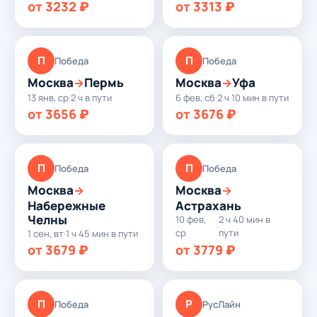
от 3232 ₽
от 3313 ₽
П
П
Победа
Победа
Москва
Пермь
Москва
Уфа
→
→
13 янв, ср
·
2 ч в пути
6 фев, сб
·
2 ч 10 мин в пути
от 3656 ₽
от 3676 ₽
П
П
Победа
Победа
Москва
Москва
→
→
Набережные
Астрахань
Челны
10 фев,
2 ч 40 мин в
·
ср
пути
1 сен, вт
·
1 ч 45 мин в пути
от 3679 ₽
от 3779 ₽
П
Р
Победа
РусЛайн