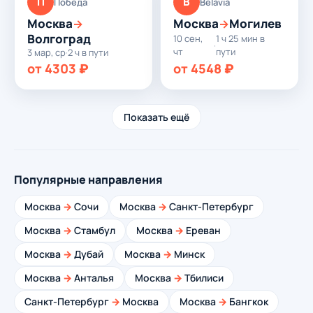
П
B
Победа
Belavia
Москва
Москва
Могилев
→
→
Волгоград
10 сен,
1 ч 25 мин в
·
чт
пути
3 мар, ср
·
2 ч в пути
от 4303 ₽
от 4548 ₽
Показать ещё
Популярные направления
Москва
→
Сочи
Москва
→
Санкт-Петербург
Москва
→
Стамбул
Москва
→
Ереван
Москва
→
Дубай
Москва
→
Минск
Москва
→
Анталья
Москва
→
Тбилиси
Санкт-Петербург
→
Москва
Москва
→
Бангкок