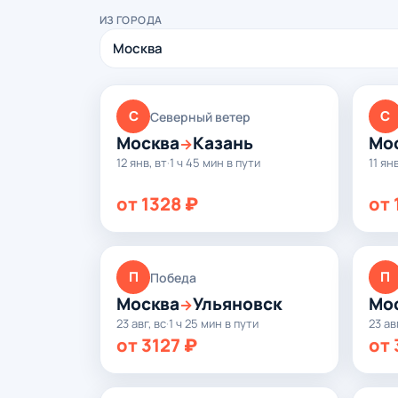
ИЗ ГОРОДА
С
С
Северный ветер
Москва
Казань
Мо
→
12 янв, вт
·
1 ч 45 мин в пути
11 ян
от 1328 ₽
от 
П
П
Победа
Москва
Ульяновск
Мо
→
23 авг, вс
·
1 ч 25 мин в пути
23 ав
от 3127 ₽
от 