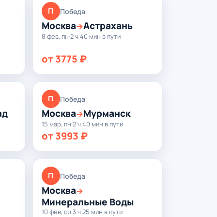
П
Победа
Москва
Астрахань
→
8 фев, пн
·
2 ч 40 мин в пути
от 3775 ₽
П
Победа
ад
Москва
Мурманск
→
15 мар, пн
·
2 ч 40 мин в пути
от 3993 ₽
П
Победа
Москва
→
Минеральные Воды
10 фев, ср
·
3 ч 25 мин в пути