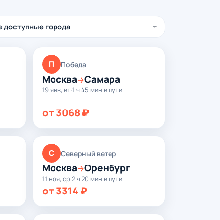
П
Победа
Москва
Самара
→
19 янв, вт
·
1 ч 45 мин в пути
от 3068 ₽
С
Северный ветер
Москва
Оренбург
→
11 ноя, ср
·
2 ч 20 мин в пути
от 3314 ₽