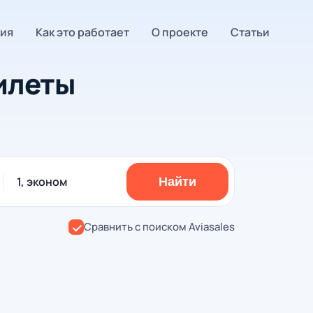
ия
Как это работает
О проекте
Статьи
илеты
1, эконом
Найти
Сравнить с поиском Aviasales