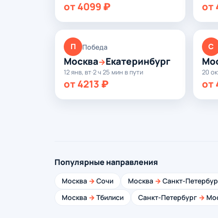
от 4099 ₽
от 
П
С
Победа
Москва
Екатеринбург
Мо
→
12 янв, вт
·
2 ч 25 мин в пути
20 ок
от 4213 ₽
от 
Популярные направления
Москва
→
Сочи
Москва
→
Санкт-Петербур
Москва
→
Тбилиси
Санкт-Петербург
→
Мо