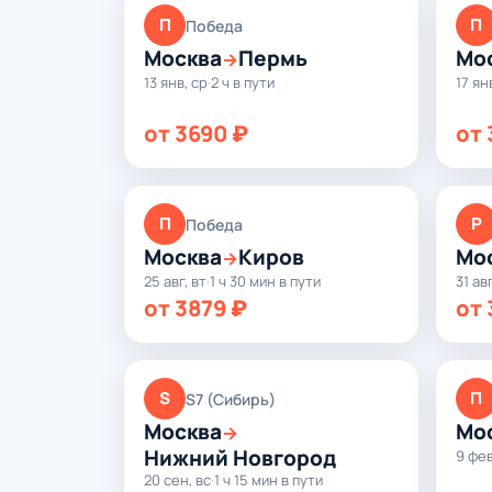
П
П
Победа
Москва
Пермь
Мо
→
13 янв, ср
·
2 ч в пути
17 ян
от 3690 ₽
от 
П
Р
Победа
Москва
Киров
Мо
→
25 авг, вт
·
1 ч 30 мин в пути
31 авг
от 3879 ₽
от 
S
П
S7 (Сибирь)
Москва
Мо
→
Нижний Новгород
9 фев
20 сен, вс
·
1 ч 15 мин в пути