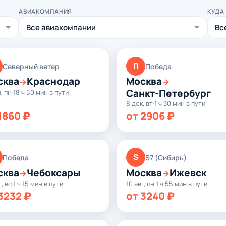
АВИАКОМПАНИЯ
КУДА
П
Северный ветер
Победа
сква
Краснодар
Москва
→
→
Санкт-Петербург
в, пн
·
18 ч 50 мин в пути
8 дек, вт
·
1 ч 30 мин в пути
1860 ₽
от 2906 ₽
S
Победа
S7 (Сибирь)
сква
Чебоксары
Москва
Ижевск
→
→
г, вс
·
1 ч 15 мин в пути
10 авг, пн
·
1 ч 55 мин в пути
3232 ₽
от 3240 ₽