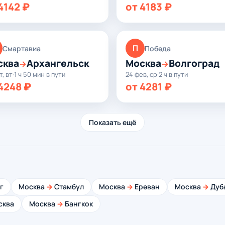
4142 ₽
от 4183 ₽
П
Смартавиа
Победа
сква
Архангельск
Москва
Волгоград
→
→
т, вт
·
1 ч 50 мин в пути
24 фев, ср
·
2 ч в пути
4248 ₽
от 4281 ₽
Показать ещё
г
Москва
→
Стамбул
Москва
→
Ереван
Москва
→
Дуб
сква
Москва
→
Бангкок