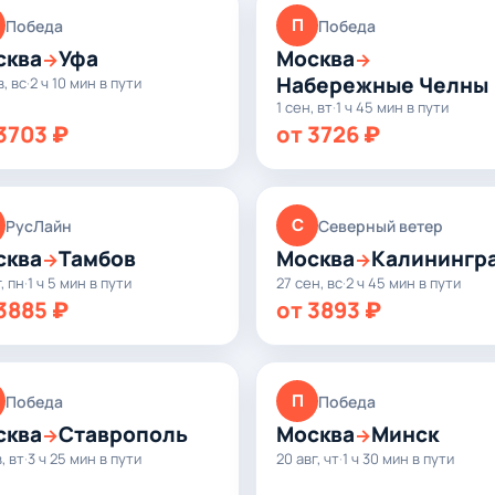
П
Победа
Победа
сква
Уфа
Москва
→
→
Набережные Челны
в, вс
·
2 ч 10 мин в пути
1 сен, вт
·
1 ч 45 мин в пути
3703 ₽
от 3726 ₽
С
РусЛайн
Северный ветер
сква
Тамбов
Москва
Калинингр
→
→
, пн
·
1 ч 5 мин в пути
27 сен, вс
·
2 ч 45 мин в пути
3885 ₽
от 3893 ₽
П
Победа
Победа
сква
Ставрополь
Москва
Минск
→
→
, вт
·
3 ч 25 мин в пути
20 авг, чт
·
1 ч 30 мин в пути