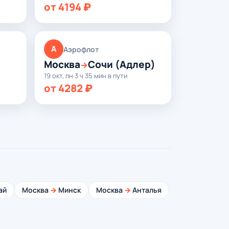
от 4194 ₽
А
Аэрофлот
Москва
Сочи (Адлер)
→
19 окт, пн
·
3 ч 35 мин в пути
от 4282 ₽
ай
Москва
→
Минск
Москва
→
Анталья