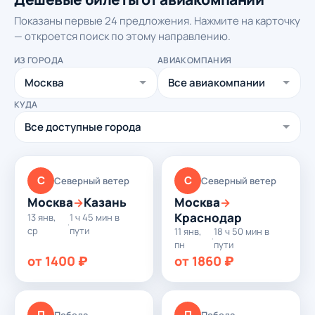
Показаны первые 24 предложения. Нажмите на карточку
— откроется поиск по этому направлению.
ИЗ ГОРОДА
АВИАКОМПАНИЯ
КУДА
С
С
Северный ветер
Северный ветер
Москва
Казань
Москва
→
→
Краснодар
13 янв,
1 ч 45 мин в
·
ср
пути
11 янв,
18 ч 50 мин в
·
пн
пути
от 1400 ₽
от 1860 ₽
П
П
Победа
Победа