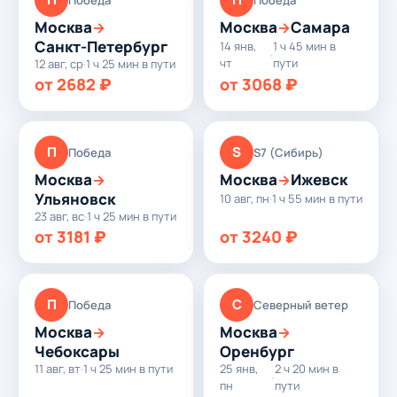
Москва
Москва
Самара
→
→
Санкт-Петербург
14 янв,
1 ч 45 мин в
·
чт
пути
12 авг, ср
·
1 ч 25 мин в пути
от 2682 ₽
от 3068 ₽
П
S
Победа
S7 (Сибирь)
Москва
Москва
Ижевск
→
→
Ульяновск
10 авг, пн
·
1 ч 55 мин в пути
23 авг, вс
·
1 ч 25 мин в пути
от 3181 ₽
от 3240 ₽
П
С
Победа
Северный ветер
Москва
Москва
→
→
Чебоксары
Оренбург
11 авг, вт
·
1 ч 25 мин в пути
25 янв,
2 ч 20 мин в
·
пн
пути