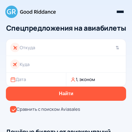
Спецпредложения на авиабилеты
⇄
Дата
1, эконом
Найти
Сравнить с поиском Aviasales
Дешёвые билеты от авиакомпаний