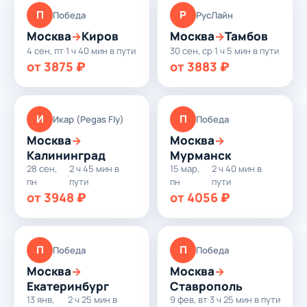
П
Р
Победа
РусЛайн
Москва
Киров
Москва
Тамбов
→
→
4 сен, пт
·
1 ч 40 мин в пути
30 сен, ср
·
1 ч 5 мин в пути
от 3875 ₽
от 3883 ₽
И
П
Икар (Pegas Fly)
Победа
Москва
Москва
→
→
Калининград
Мурманск
28 сен,
2 ч 45 мин в
15 мар,
2 ч 40 мин в
·
·
пн
пути
пн
пути
от 3948 ₽
от 4056 ₽
П
П
Победа
Победа
Москва
Москва
→
→
Екатеринбург
Ставрополь
13 янв,
2 ч 25 мин в
9 фев, вт
·
3 ч 25 мин в пути
·