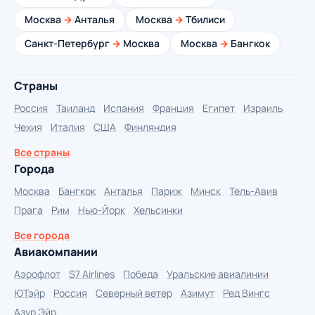
Москва
→
Анталья
Москва
→
Тбилиси
Санкт-Петербург
→
Москва
Москва
→
Бангкок
Страны
Россия
Таиланд
Испания
Франция
Египет
Израиль
Чехия
Италия
США
Финляндия
Все страны
Города
Москва
Бангкок
Анталья
Париж
Минск
Тель-Авив
Прага
Рим
Нью-Йорк
Хельсинки
Все города
Авиакомпании
Аэрофлот
S7 Airlines
Победа
Уральские авиалинии
ЮТэйр
Россия
Северный ветер
Азимут
Ред Вингс
Азур Эйр