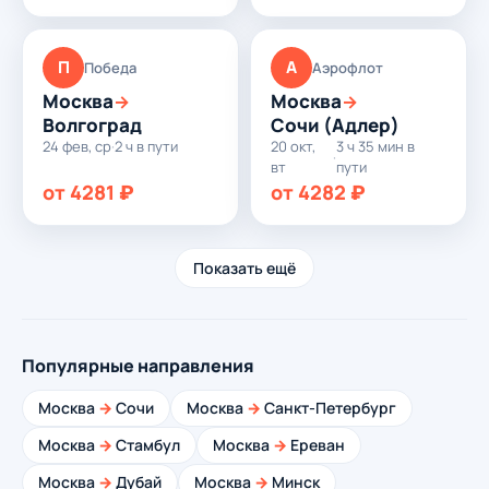
П
А
Победа
Аэрофлот
Москва
Москва
→
→
Волгоград
Сочи (Адлер)
24 фев, ср
·
2 ч в пути
20 окт,
3 ч 35 мин в
·
вт
пути
от 4281 ₽
от 4282 ₽
Показать ещё
Популярные направления
Москва
→
Сочи
Москва
→
Санкт-Петербург
Москва
→
Стамбул
Москва
→
Ереван
Москва
→
Дубай
Москва
→
Минск