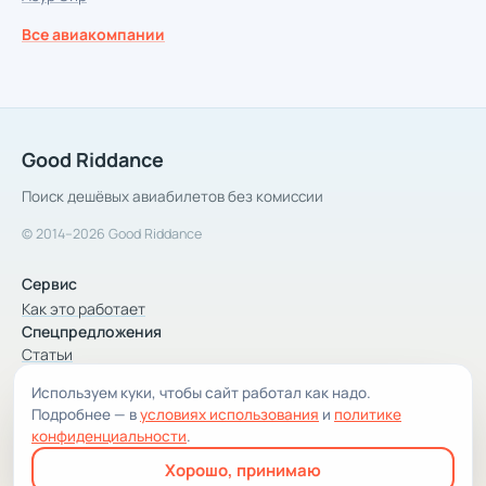
Все авиакомпании
Good Riddance
Поиск дешёвых авиабилетов без комиссии
© 2014–2026 Good Riddance
Сервис
Как это работает
Спецпредложения
Статьи
Используем куки, чтобы сайт работал как надо.
Компания
Подробнее — в
условиях использования
и
политике
Компания и контакты
конфиденциальности
.
Условия использования
Хорошо, принимаю
Конфиденциальность