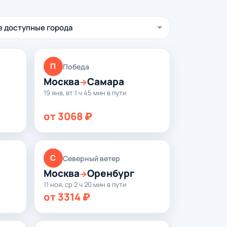
П
Победа
Москва
Самара
→
19 янв, вт
·
1 ч 45 мин в пути
от 3068 ₽
С
Северный ветер
Москва
Оренбург
→
11 ноя, ср
·
2 ч 20 мин в пути
от 3314 ₽