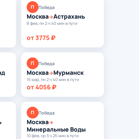
П
Победа
Москва
Астрахань
→
8 фев, пн
·
2 ч 40 мин в пути
от 3775 ₽
П
Победа
ад
Москва
Мурманск
→
15 мар, пн
·
2 ч 40 мин в пути
от 4056 ₽
П
Победа
ь
Москва
→
Минеральные Воды
10 фев, ср
·
3 ч 25 мин в пути