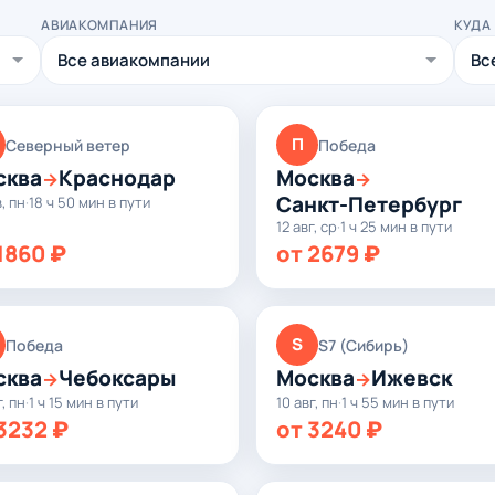
АВИАКОМПАНИЯ
КУДА
П
Северный ветер
Победа
сква
Краснодар
Москва
→
→
Санкт-Петербург
в, пн
·
18 ч 50 мин в пути
12 авг, ср
·
1 ч 25 мин в пути
1860 ₽
от 2679 ₽
S
Победа
S7 (Сибирь)
сква
Чебоксары
Москва
Ижевск
→
→
г, пн
·
1 ч 15 мин в пути
10 авг, пн
·
1 ч 55 мин в пути
3232 ₽
от 3240 ₽