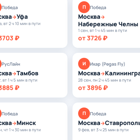
П
Победа
Победа
сква
Уфа
Москва
→
→
Набережные Челны
в, вт
·
2 ч 10 мин в пути
1 сен, вт
·
1 ч 45 мин в пути
3703 ₽
от 3726 ₽
И
РусЛайн
Икар (Pegas Fly)
сква
Тамбов
Москва
Калинингр
→
→
, вт
·
1 ч 5 мин в пути
28 сен, пн
·
2 ч 45 мин в пути
3885 ₽
от 3896 ₽
П
Победа
Победа
сква
Минск
Москва
Ставропол
→
→
н, чт
·
1 ч 30 мин в пути
9 фев, вт
·
3 ч 25 мин в пути