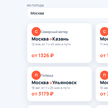
ИЗ ГОРОДА
С
С
Северный ветер
Москва
Казань
Мо
→
12 янв, вт
·
1 ч 45 мин в пути
11 ян
от 1326 ₽
от 
П
П
Победа
Москва
Ульяновск
Мо
→
18 авг, вт
·
1 ч 25 мин в пути
10 ав
от 3179 ₽
от 