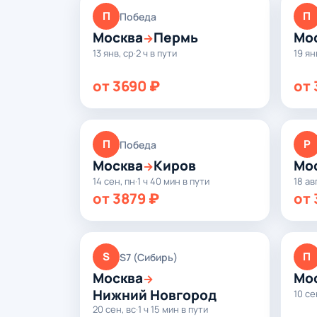
П
П
Победа
Москва
Пермь
Мо
→
13 янв, ср
·
2 ч в пути
19 ян
от 3690 ₽
от 
П
Р
Победа
Москва
Киров
Мо
→
14 сен, пн
·
1 ч 40 мин в пути
18 авг
от 3879 ₽
от 
S
П
S7 (Сибирь)
Москва
Мо
→
Нижний Новгород
10 се
20 сен, вс
·
1 ч 15 мин в пути