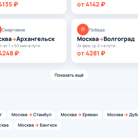
4135 ₽
от 4142 ₽
П
Смартавиа
Победа
сква
Архангельск
Москва
Волгоград
→
→
т, вт
·
1 ч 50 мин в пути
24 фев, ср
·
2 ч в пути
4248 ₽
от 4281 ₽
Показать ещё
г
Москва
→
Стамбул
Москва
→
Ереван
Москва
→
Дуб
сква
Москва
→
Бангкок