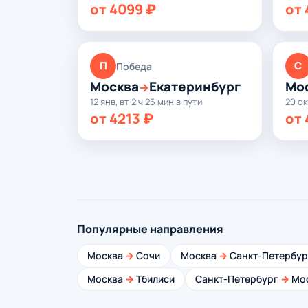
от 4099 ₽
от 
П
С
Победа
Москва
Екатеринбург
Мо
→
12 янв, вт
·
2 ч 25 мин в пути
20 ок
от 4213 ₽
от 
Популярные направления
Москва
→
Сочи
Москва
→
Санкт-Петербур
Москва
→
Тбилиси
Санкт-Петербург
→
Мо