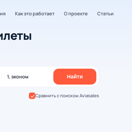
ия
Как это работает
О проекте
Статьи
илеты
1, эконом
Найти
Сравнить с поиском Aviasales