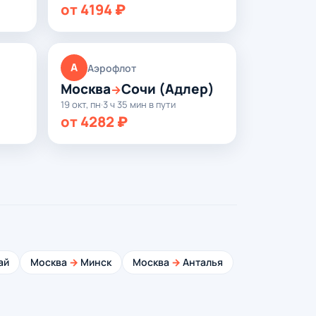
от 4194 ₽
А
Аэрофлот
Москва
Сочи (Адлер)
→
19 окт, пн
·
3 ч 35 мин в пути
от 4282 ₽
ай
Москва
→
Минск
Москва
→
Анталья