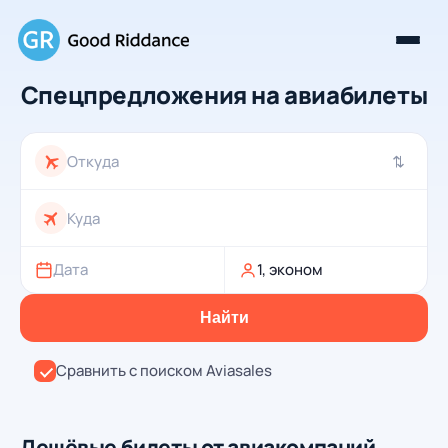
Спецпредложения на авиабилеты
⇄
Дата
1, эконом
Найти
Сравнить с поиском Aviasales
Дешёвые билеты от авиакомпаний