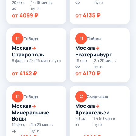
ср
пути
20 сен,
1 ч 15 мин в
·
вс
пути
от 4099 ₽
от 4135 ₽
П
П
Победа
Победа
Москва
Москва
→
→
Ставрополь
Екатеринбург
9 фев, вт
·
3 ч 25 мин в пути
16 янв,
2 ч 25 мин в
·
сб
пути
от 4142 ₽
от 4170 ₽
П
С
Победа
Смартавиа
Москва
Москва
→
→
Минеральные
Архангельск
Воды
20 окт,
1 ч 50 мин в
·
вт
пути
10 фев,
3 ч 25 мин в
·
ср
пути