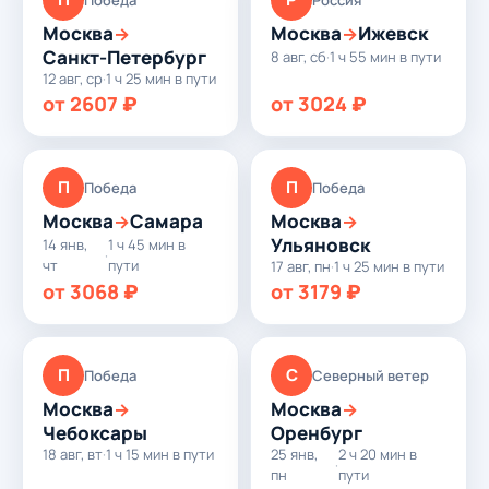
Москва
Москва
Ижевск
→
→
Санкт-Петербург
8 авг, сб
·
1 ч 55 мин в пути
12 авг, ср
·
1 ч 25 мин в пути
от 2607 ₽
от 3024 ₽
П
П
Победа
Победа
Москва
Самара
Москва
→
→
Ульяновск
14 янв,
1 ч 45 мин в
·
чт
пути
17 авг, пн
·
1 ч 25 мин в пути
от 3068 ₽
от 3179 ₽
П
С
Победа
Северный ветер
Москва
Москва
→
→
Чебоксары
Оренбург
18 авг, вт
·
1 ч 15 мин в пути
25 янв,
2 ч 20 мин в
·
пн
пути