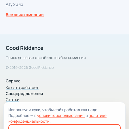
Азур Эйр
Все авиакомпании
Good Riddance
Поиск дешёвых авиабилетов без комиссии
© 2014–2026 Good Riddance
Сервис
Как это работает
Спецпредложения
Статьи
Используем куки, чтобы сайт работал как надо.
Компания
Подробнее — в
условиях использования
и
политике
Компания и контакты
конфиденциальности
.
Условия использования