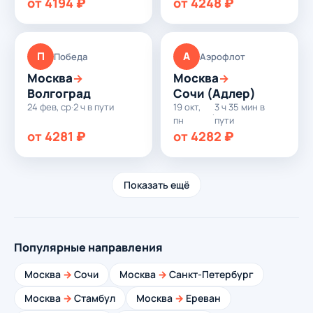
от 4194 ₽
от 4248 ₽
П
А
Победа
Аэрофлот
Москва
Москва
→
→
Волгоград
Сочи (Адлер)
24 фев, ср
·
2 ч в пути
19 окт,
3 ч 35 мин в
·
пн
пути
от 4281 ₽
от 4282 ₽
Показать ещё
Популярные направления
Москва
→
Сочи
Москва
→
Санкт-Петербург
Москва
→
Стамбул
Москва
→
Ереван