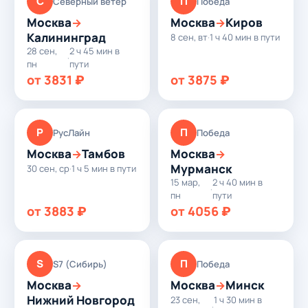
С
П
Северный ветер
Победа
Москва
Москва
Киров
→
→
Калининград
8 сен, вт
·
1 ч 40 мин в пути
28 сен,
2 ч 45 мин в
·
пн
пути
от 3831 ₽
от 3875 ₽
Р
П
РусЛайн
Победа
Москва
Тамбов
Москва
→
→
Мурманск
30 сен, ср
·
1 ч 5 мин в пути
15 мар,
2 ч 40 мин в
·
пн
пути
от 3883 ₽
от 4056 ₽
S
П
S7 (Сибирь)
Победа
Москва
Москва
Минск
→
→
Нижний Новгород
23 сен,
1 ч 30 мин в
·