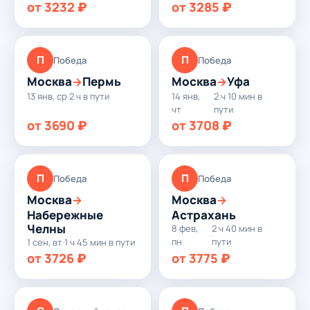
от 3232 ₽
от 3285 ₽
П
П
Победа
Победа
Москва
Пермь
Москва
Уфа
→
→
13 янв, ср
·
2 ч в пути
14 янв,
2 ч 10 мин в
·
чт
пути
от 3690 ₽
от 3708 ₽
П
П
Победа
Победа
Москва
Москва
→
→
Набережные
Астрахань
Челны
8 фев,
2 ч 40 мин в
·
пн
пути
1 сен, вт
·
1 ч 45 мин в пути
от 3726 ₽
от 3775 ₽