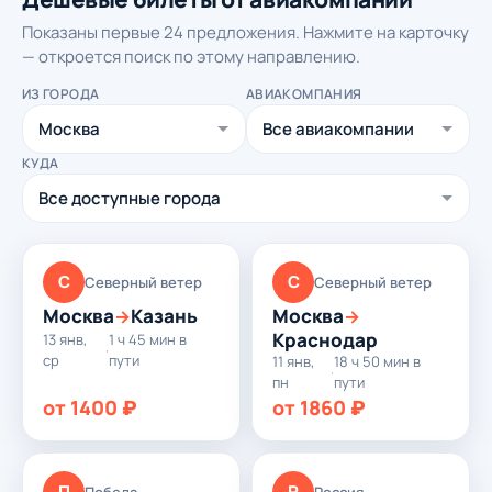
Показаны первые 24 предложения. Нажмите на карточку
— откроется поиск по этому направлению.
ИЗ ГОРОДА
АВИАКОМПАНИЯ
КУДА
С
С
Северный ветер
Северный ветер
Москва
Казань
Москва
→
→
Краснодар
13 янв,
1 ч 45 мин в
·
ср
пути
11 янв,
18 ч 50 мин в
·
пн
пути
от 1400 ₽
от 1860 ₽
П
Р
Победа
Россия