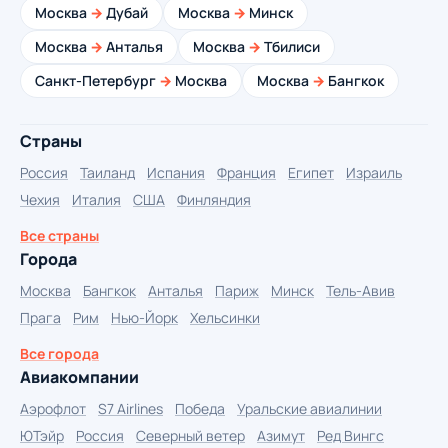
Москва
→
Дубай
Москва
→
Минск
Москва
→
Анталья
Москва
→
Тбилиси
Санкт-Петербург
→
Москва
Москва
→
Бангкок
Страны
Россия
Таиланд
Испания
Франция
Египет
Израиль
Чехия
Италия
США
Финляндия
Все страны
Города
Москва
Бангкок
Анталья
Париж
Минск
Тель-Авив
Прага
Рим
Нью-Йорк
Хельсинки
Все города
Авиакомпании
Аэрофлот
S7 Airlines
Победа
Уральские авиалинии
ЮТэйр
Россия
Северный ветер
Азимут
Ред Вингс