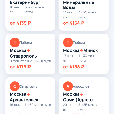
Екатеринбург
Минеральные
Воды
16 янв,
2 ч 25 мин в
·
сб
пути
13 янв,
3 ч 25 мин в
·
ср
пути
от 4135 ₽
от 4164 ₽
П
П
Победа
Победа
Москва
Москва
Минск
→
→
Ставрополь
17 сен,
1 ч 30 мин в
·
чт
пути
9 фев, вт
·
3 ч 25 мин в пути
от 4179 ₽
от 4188 ₽
С
А
Смартавиа
Аэрофлот
Москва
Москва
→
→
Архангельск
Сочи (Адлер)
16 окт, пт
·
1 ч 50 мин в пути
20 окт,
3 ч 35 мин в
·
вт
пути