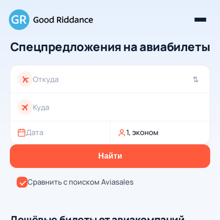
Спецпредложения на авиабилеты
⇄
Дата
1, эконом
Найти
Сравнить с поиском Aviasales
Дешёвые билеты от авиакомпаний