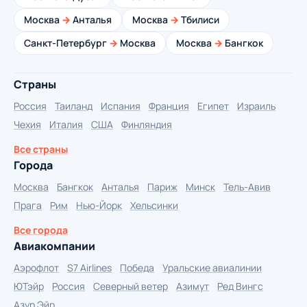
Москва
→
Анталья
Москва
→
Тбилиси
Санкт-Петербург
→
Москва
Москва
→
Бангкок
Страны
Россия
Таиланд
Испания
Франция
Египет
Израиль
Чехия
Италия
США
Финляндия
Все страны
Города
Москва
Бангкок
Анталья
Париж
Минск
Тель-Авив
Прага
Рим
Нью-Йорк
Хельсинки
Все города
Авиакомпании
Аэрофлот
S7 Airlines
Победа
Уральские авиалинии
ЮТэйр
Россия
Северный ветер
Азимут
Ред Вингс
Азур Эйр