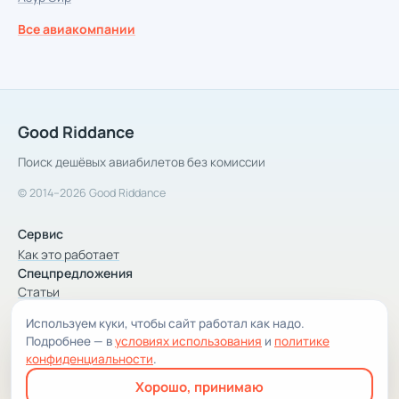
Все авиакомпании
Good Riddance
Поиск дешёвых авиабилетов без комиссии
© 2014–2026 Good Riddance
Сервис
Как это работает
Спецпредложения
Статьи
Используем куки, чтобы сайт работал как надо.
Компания
Подробнее — в
условиях использования
и
политике
Компания и контакты
конфиденциальности
.
Условия использования
Хорошо, принимаю
Конфиденциальность