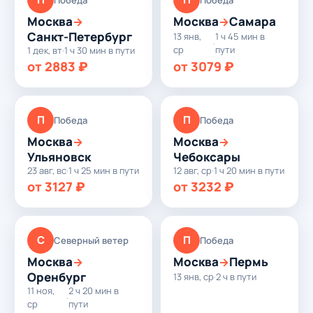
Москва
Москва
Самара
→
→
Санкт-Петербург
13 янв,
1 ч 45 мин в
·
ср
пути
1 дек, вт
·
1 ч 30 мин в пути
от 2883 ₽
от 3079 ₽
П
П
Победа
Победа
Москва
Москва
→
→
Ульяновск
Чебоксары
23 авг, вс
·
1 ч 25 мин в пути
12 авг, ср
·
1 ч 20 мин в пути
от 3127 ₽
от 3232 ₽
С
П
Северный ветер
Победа
Москва
Москва
Пермь
→
→
Оренбург
13 янв, ср
·
2 ч в пути
11 ноя,
2 ч 20 мин в
·
ср
пути