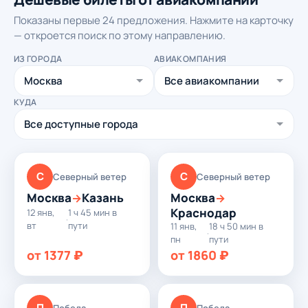
Показаны первые 24 предложения. Нажмите на карточку
— откроется поиск по этому направлению.
ИЗ ГОРОДА
АВИАКОМПАНИЯ
КУДА
С
С
Северный ветер
Северный ветер
Москва
Казань
Москва
→
→
Краснодар
12 янв,
1 ч 45 мин в
·
вт
пути
11 янв,
18 ч 50 мин в
·
пн
пути
от 1377 ₽
от 1860 ₽
П
П
Победа
Победа