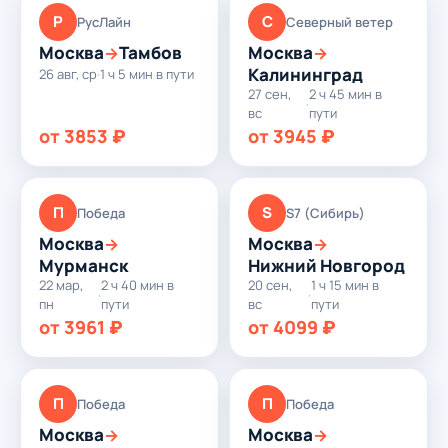
Р
С
РусЛайн
Северный ветер
Москва
Тамбов
Москва
→
→
Калининград
26 авг, ср
·
1 ч 5 мин в пути
27 сен,
2 ч 45 мин в
·
вс
пути
от 3853 ₽
от 3945 ₽
П
S
Победа
S7 (Сибирь)
Москва
Москва
→
→
Мурманск
Нижний Новгород
22 мар,
2 ч 40 мин в
20 сен,
1 ч 15 мин в
·
·
пн
пути
вс
пути
от 3961 ₽
от 4099 ₽
П
П
Победа
Победа
Москва
Москва
→
→