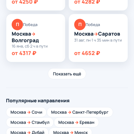
от 4250 ₽
от 4282 ₽
П
П
Победа
Победа
Москва
Москва
Саратов
→
→
Волгоград
31 авг, пн
·
1 ч 35 мин в пути
16 янв, сб
·
2 ч в пути
от 4317 ₽
от 4652 ₽
Показать ещё
Популярные направления
Москва
→
Сочи
Москва
→
Санкт-Петербург
Москва
→
Стамбул
Москва
→
Ереван
Москва
→
Дубай
Москва
→
Минск