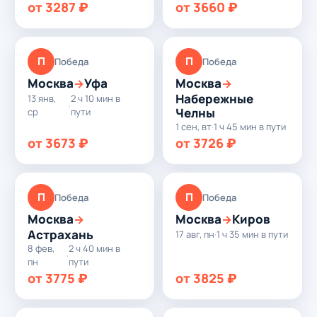
от 3287 ₽
от 3660 ₽
П
П
Победа
Победа
Москва
Уфа
Москва
→
→
Набережные
13 янв,
2 ч 10 мин в
·
Челны
ср
пути
1 сен, вт
·
1 ч 45 мин в пути
от 3673 ₽
от 3726 ₽
П
П
Победа
Победа
Москва
Москва
Киров
→
→
Астрахань
17 авг, пн
·
1 ч 35 мин в пути
8 фев,
2 ч 40 мин в
·
пн
пути
от 3775 ₽
от 3825 ₽