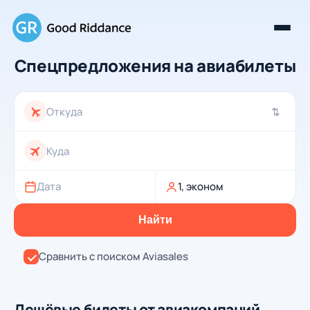
Спецпредложения на авиабилеты
⇄
Дата
1, эконом
Найти
Сравнить с поиском Aviasales
Дешёвые билеты от авиакомпаний