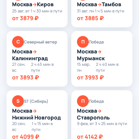
Москва
Киров
Москва
Тамбов
→
→
25 авг, вт
·
1 ч 30 мин в пути
31 авг, пн
·
1 ч 5 мин в пути
от 3879 ₽
от 3885 ₽
С
П
Северный ветер
Победа
Москва
Москва
→
→
Калининград
Мурманск
27 сен,
2 ч 45 мин в
15 мар,
2 ч 40 мин в
·
·
вс
пути
пн
пути
от 3893 ₽
от 3993 ₽
S
П
S7 (Сибирь)
Победа
Москва
Москва
→
→
Нижний Новгород
Ставрополь
20 сен,
1 ч 15 мин в
9 фев, вт
·
3 ч 25 мин в пути
·
вс
пути
от 4099 ₽
от 4142 ₽