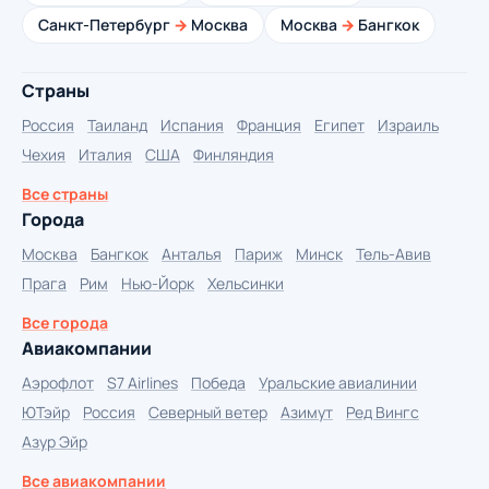
Санкт-Петербург
→
Москва
Москва
→
Бангкок
Страны
Россия
Таиланд
Испания
Франция
Египет
Израиль
Чехия
Италия
США
Финляндия
Все страны
Города
Москва
Бангкок
Анталья
Париж
Минск
Тель-Авив
Прага
Рим
Нью-Йорк
Хельсинки
Все города
Авиакомпании
Аэрофлот
S7 Airlines
Победа
Уральские авиалинии
ЮТэйр
Россия
Северный ветер
Азимут
Ред Вингс
Азур Эйр
Все авиакомпании