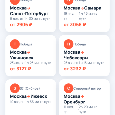
Москва
Москва
Самара
→
→
Санкт-Петербург
19 янв,
1 ч 45 мин в
·
вт
пути
8 дек, вт
·
1 ч 30 мин в пути
от 2906 ₽
от 3068 ₽
П
П
Победа
Победа
Москва
Москва
→
→
Ульяновск
Чебоксары
23 авг, вс
·
1 ч 25 мин в пути
23 авг, вс
·
1 ч 15 мин в пути
от 3127 ₽
от 3232 ₽
S
С
S7 (Сибирь)
Северный ветер
Москва
Ижевск
Москва
→
→
Оренбург
10 авг, пн
·
1 ч 55 мин в пути
11 ноя,
2 ч 20 мин в
·
ср
пути