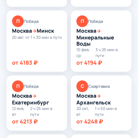
П
П
Победа
Победа
Москва
Минск
Москва
→
→
Минеральные
20 авг, чт
·
1 ч 30 мин в пути
Воды
10 фев,
3 ч 25 мин в
·
ср
пути
от 4183 ₽
от 4194 ₽
П
С
Победа
Смартавиа
Москва
Москва
→
→
Екатеринбург
Архангельск
12 янв,
2 ч 25 мин в
20 окт,
1 ч 50 мин в
·
·
вт
пути
вт
пути
от 4213 ₽
от 4248 ₽