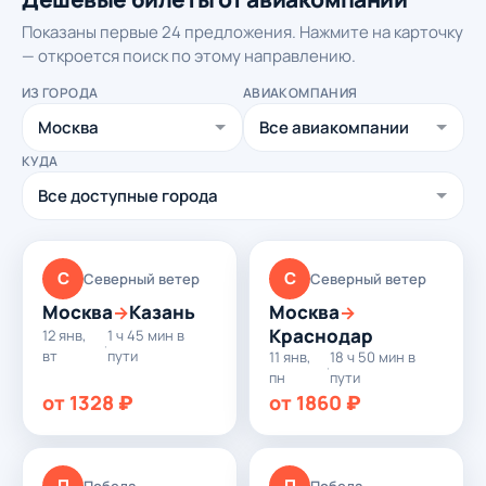
Показаны первые 24 предложения. Нажмите на карточку
— откроется поиск по этому направлению.
ИЗ ГОРОДА
АВИАКОМПАНИЯ
КУДА
С
С
Северный ветер
Северный ветер
Москва
Казань
Москва
→
→
Краснодар
12 янв,
1 ч 45 мин в
·
вт
пути
11 янв,
18 ч 50 мин в
·
пн
пути
от 1328 ₽
от 1860 ₽
П
П
Победа
Победа