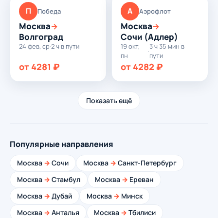
П
А
Победа
Аэрофлот
Москва
Москва
→
→
Волгоград
Сочи (Адлер)
24 фев, ср
·
2 ч в пути
19 окт,
3 ч 35 мин в
·
пн
пути
от 4281 ₽
от 4282 ₽
Показать ещё
Популярные направления
Москва
→
Сочи
Москва
→
Санкт-Петербург
Москва
→
Стамбул
Москва
→
Ереван
Москва
→
Дубай
Москва
→
Минск
Москва
→
Анталья
Москва
→
Тбилиси