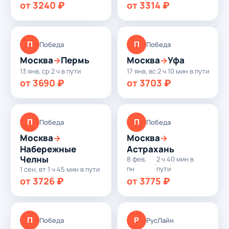
от 3240 ₽
от 3314 ₽
П
П
Победа
Победа
Москва
Пермь
Москва
Уфа
→
→
13 янв, ср
·
2 ч в пути
17 янв, вс
·
2 ч 10 мин в пути
от 3690 ₽
от 3703 ₽
П
П
Победа
Победа
Москва
Москва
→
→
Набережные
Астрахань
Челны
8 фев,
2 ч 40 мин в
·
пн
пути
1 сен, вт
·
1 ч 45 мин в пути
от 3726 ₽
от 3775 ₽
П
Р
Победа
РусЛайн