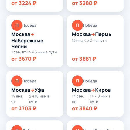
от 3224 ₽
от 3280 ₽
П
П
Победа
Победа
Москва
Москва
Пермь
→
→
Набережные
13 янв, ср
·
2 ч в пути
Челны
1 сен, вт
·
1 ч 45 мин в пути
от 3670 ₽
от 3681 ₽
П
П
Победа
Победа
Москва
Уфа
Москва
Киров
→
→
14 янв,
2 ч 10 мин в
14 сен,
1 ч 40 мин в
·
·
чт
пути
пн
пути
от 3703 ₽
от 3840 ₽