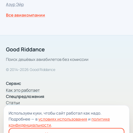
Азур Эйр
Все авиакомпании
Good Riddance
Поиск дешёвых авиабилетов без комиссии
© 2014–2026 Good Riddance
Сервис
Как это работает
Спецпредложения
Статьи
Используем куки, чтобы сайт работал как надо.
Компания
Подробнее — в
условиях использования
и
политике
Компания и контакты
конфиденциальности
.
Условия использования