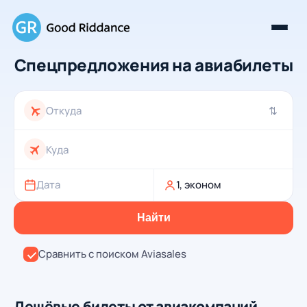
Спецпредложения на авиабилеты
⇄
Дата
1, эконом
Найти
Сравнить с поиском Aviasales
Дешёвые билеты от авиакомпаний