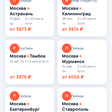
П
И
Победа
Икар (Pegas Fly)
Москва
Москва
→
→
Астрахань
Калининград
10 фев,
2 ч 40 мин в
28 сен,
2 ч 45 мин в
·
·
ср
пути
пн
пути
от 3873 ₽
от 3874 ₽
Р
П
РусЛайн
Победа
Москва
Тамбов
Москва
→
→
Мурманск
24 авг, пн
·
1 ч 5 мин в пути
15 мар,
2 ч 40 мин в
·
пн
пути
от 3876 ₽
от 4056 ₽
П
П
Победа
Победа
Москва
Москва
→
→
Екатеринбург
Ставрополь