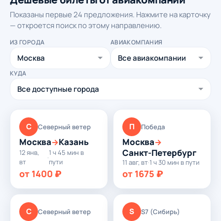
Показаны первые 24 предложения. Нажмите на карточку
— откроется поиск по этому направлению.
ИЗ ГОРОДА
АВИАКОМПАНИЯ
КУДА
С
П
Северный ветер
Победа
Москва
Казань
Москва
→
→
Санкт-Петербург
12 янв,
1 ч 45 мин в
·
вт
пути
11 авг, вт
·
1 ч 30 мин в пути
от 1400 ₽
от 1675 ₽
С
S
Северный ветер
S7 (Сибирь)