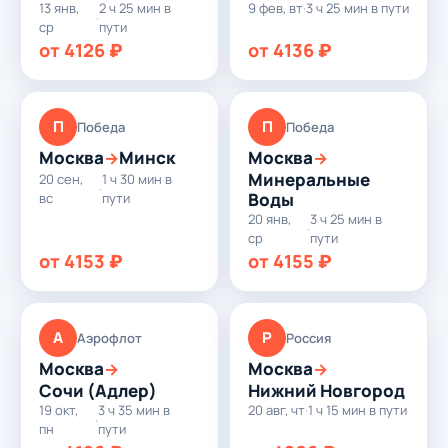
13 янв,
2 ч 25 мин в
9 фев, вт
·
3 ч 25 мин в пути
·
ср
пути
от 4126 ₽
от 4136 ₽
П
П
Победа
Победа
Москва
Минск
Москва
→
→
Минеральные
20 сен,
1 ч 30 мин в
·
Воды
вс
пути
20 янв,
3 ч 25 мин в
·
ср
пути
от 4153 ₽
от 4155 ₽
А
Р
Аэрофлот
Россия
Москва
Москва
→
→
Сочи (Адлер)
Нижний Новгород
19 окт,
3 ч 35 мин в
20 авг, чт
·
1 ч 15 мин в пути
·
пн
пути