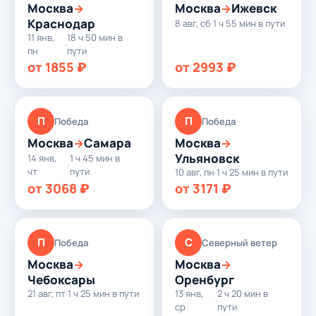
Москва
Москва
Ижевск
→
→
Краснодар
8 авг, сб
·
1 ч 55 мин в пути
11 янв,
18 ч 50 мин в
·
пн
пути
от 1855 ₽
от 2993 ₽
П
П
Победа
Победа
Москва
Самара
Москва
→
→
Ульяновск
14 янв,
1 ч 45 мин в
·
чт
пути
10 авг, пн
·
1 ч 25 мин в пути
от 3068 ₽
от 3171 ₽
П
С
Победа
Северный ветер
Москва
Москва
→
→
Чебоксары
Оренбург
21 авг, пт
·
1 ч 25 мин в пути
13 янв,
2 ч 20 мин в
·
ср
пути