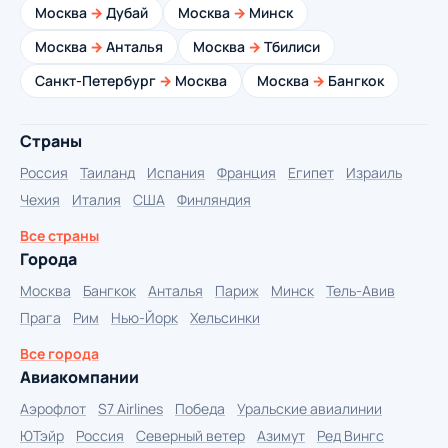
Москва
→
Дубай
Москва
→
Минск
Москва
→
Анталья
Москва
→
Тбилиси
Санкт-Петербург
→
Москва
Москва
→
Бангкок
Страны
Россия
Таиланд
Испания
Франция
Египет
Израиль
Чехия
Италия
США
Финляндия
Все страны
Города
Москва
Бангкок
Анталья
Париж
Минск
Тель-Авив
Прага
Рим
Нью-Йорк
Хельсинки
Все города
Авиакомпании
Аэрофлот
S7 Airlines
Победа
Уральские авиалинии
ЮТэйр
Россия
Северный ветер
Азимут
Ред Вингс