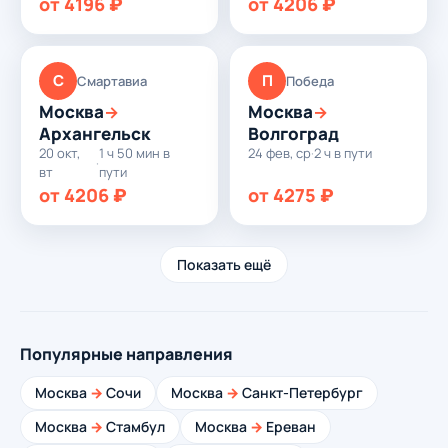
от 4196 ₽
от 4206 ₽
С
П
Смартавиа
Победа
Москва
Москва
→
→
Архангельск
Волгоград
20 окт,
1 ч 50 мин в
24 фев, ср
·
2 ч в пути
·
вт
пути
от 4206 ₽
от 4275 ₽
Показать ещё
Популярные направления
Москва
→
Сочи
Москва
→
Санкт-Петербург
Москва
→
Стамбул
Москва
→
Ереван