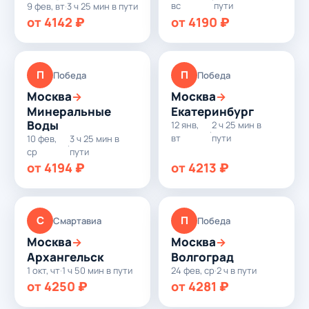
вс
пути
9 фев, вт
·
3 ч 25 мин в пути
от 4142 ₽
от 4190 ₽
П
П
Победа
Победа
Москва
Москва
→
→
Минеральные
Екатеринбург
Воды
12 янв,
2 ч 25 мин в
·
вт
пути
10 фев,
3 ч 25 мин в
·
ср
пути
от 4194 ₽
от 4213 ₽
С
П
Смартавиа
Победа
Москва
Москва
→
→
Архангельск
Волгоград
1 окт, чт
·
1 ч 50 мин в пути
24 фев, ср
·
2 ч в пути
от 4250 ₽
от 4281 ₽