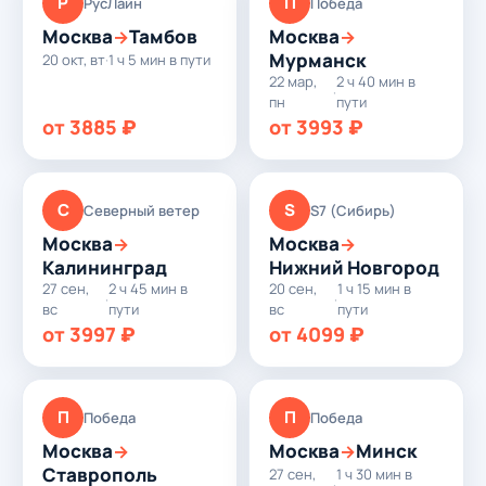
Р
П
РусЛайн
Победа
Москва
Тамбов
Москва
→
→
Мурманск
20 окт, вт
·
1 ч 5 мин в пути
22 мар,
2 ч 40 мин в
·
пн
пути
от 3885 ₽
от 3993 ₽
С
S
Северный ветер
S7 (Сибирь)
Москва
Москва
→
→
Калининград
Нижний Новгород
27 сен,
2 ч 45 мин в
20 сен,
1 ч 15 мин в
·
·
вс
пути
вс
пути
от 3997 ₽
от 4099 ₽
П
П
Победа
Победа
Москва
Москва
Минск
→
→
Ставрополь
27 сен,
1 ч 30 мин в
·