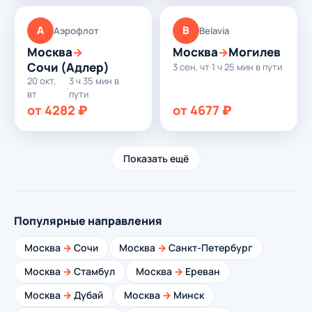
А
B
Аэрофлот
Belavia
Москва
Москва
Могилев
→
→
Сочи (Адлер)
3 сен, чт
·
1 ч 25 мин в пути
20 окт,
3 ч 35 мин в
·
вт
пути
от 4282 ₽
от 4677 ₽
Показать ещё
Популярные направления
Москва
→
Сочи
Москва
→
Санкт-Петербург
Москва
→
Стамбул
Москва
→
Ереван
Москва
→
Дубай
Москва
→
Минск