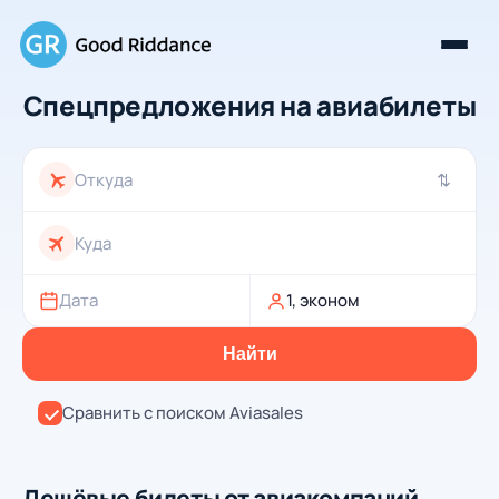
Спецпредложения на авиабилеты
⇄
Дата
1, эконом
Найти
Сравнить с поиском Aviasales
Дешёвые билеты от авиакомпаний