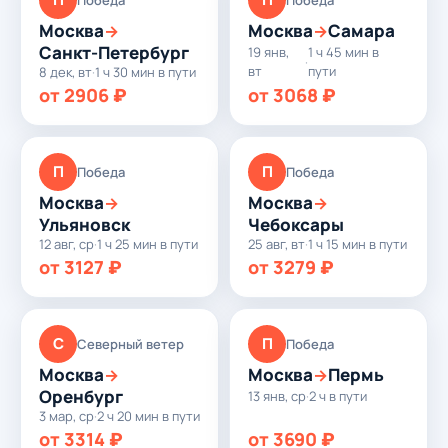
Москва
Москва
Самара
→
→
Санкт-Петербург
19 янв,
1 ч 45 мин в
·
вт
пути
8 дек, вт
·
1 ч 30 мин в пути
от 2906 ₽
от 3068 ₽
П
П
Победа
Победа
Москва
Москва
→
→
Ульяновск
Чебоксары
12 авг, ср
·
1 ч 25 мин в пути
25 авг, вт
·
1 ч 15 мин в пути
от 3127 ₽
от 3279 ₽
С
П
Северный ветер
Победа
Москва
Москва
Пермь
→
→
Оренбург
13 янв, ср
·
2 ч в пути
3 мар, ср
·
2 ч 20 мин в пути
от 3314 ₽
от 3690 ₽