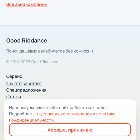
Все авиакомпании
Good Riddance
Поиск дешёвых авиабилетов без комиссии
© 2014–2026 Good Riddance
Сервис
Как это работает
Спецпредложения
Статьи
Используем куки, чтобы сайт работал как надо.
Компания
Подробнее — в
условиях использования
и
политике
Компания и контакты
конфиденциальности
.
Условия использования
Хорошо, принимаю
Конфиденциальность