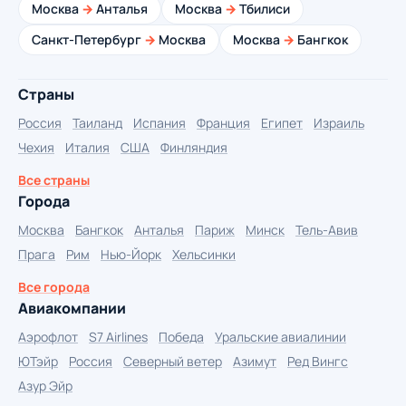
Москва
→
Анталья
Москва
→
Тбилиси
Санкт-Петербург
→
Москва
Москва
→
Бангкок
Страны
Россия
Таиланд
Испания
Франция
Египет
Израиль
Чехия
Италия
США
Финляндия
Все страны
Города
Москва
Бангкок
Анталья
Париж
Минск
Тель-Авив
Прага
Рим
Нью-Йорк
Хельсинки
Все города
Авиакомпании
Аэрофлот
S7 Airlines
Победа
Уральские авиалинии
ЮТэйр
Россия
Северный ветер
Азимут
Ред Вингс
Азур Эйр