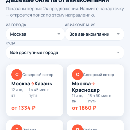
Показаны первые 24 предложения. Нажмите на карточку
— откроется поиск по этому направлению.
ИЗ ГОРОДА
АВИАКОМПАНИЯ
КУДА
С
С
Северный ветер
Северный ветер
Москва
Казань
Москва
→
→
Краснодар
12 янв,
1 ч 45 мин в
·
вт
пути
11 янв,
18 ч 50 мин в
·
пн
пути
от 1334 ₽
от 1860 ₽
П
П
Победа
Победа