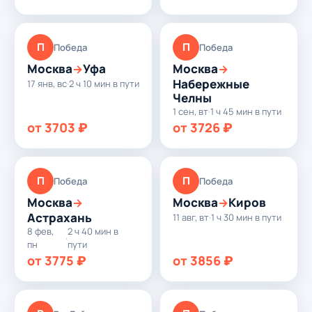
П
П
Победа
Победа
Москва
Уфа
Москва
→
→
Набережные
17 янв, вс
·
2 ч 10 мин в пути
Челны
1 сен, вт
·
1 ч 45 мин в пути
от 3703 ₽
от 3726 ₽
П
П
Победа
Победа
Москва
Москва
Киров
→
→
Астрахань
11 авг, вт
·
1 ч 30 мин в пути
8 фев,
2 ч 40 мин в
·
пн
пути
от 3775 ₽
от 3856 ₽