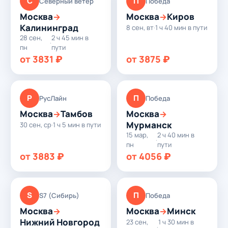
С
П
Северный ветер
Победа
Москва
Москва
Киров
→
→
Калининград
8 сен, вт
·
1 ч 40 мин в пути
28 сен,
2 ч 45 мин в
·
пн
пути
от 3831 ₽
от 3875 ₽
Р
П
РусЛайн
Победа
Москва
Тамбов
Москва
→
→
Мурманск
30 сен, ср
·
1 ч 5 мин в пути
15 мар,
2 ч 40 мин в
·
пн
пути
от 3883 ₽
от 4056 ₽
S
П
S7 (Сибирь)
Победа
Москва
Москва
Минск
→
→
Нижний Новгород
23 сен,
1 ч 30 мин в
·