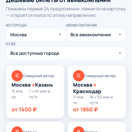
Показаны первые 24 предложения. Нажмите на карточку
— откроется поиск по этому направлению.
ИЗ ГОРОДА
АВИАКОМПАНИЯ
КУДА
С
С
Северный ветер
Северный ветер
Москва
Казань
Москва
→
→
Краснодар
13 янв,
1 ч 45 мин в
·
ср
пути
11 янв,
18 ч 50 мин в
·
пн
пути
от 1400 ₽
от 1860 ₽
П
Р
Победа
Россия