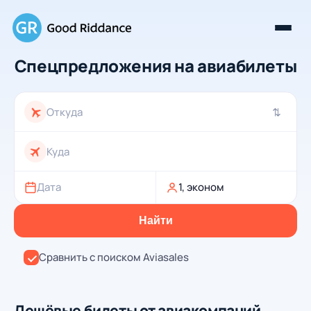
Спецпредложения на авиабилеты
⇄
Дата
1, эконом
Найти
Сравнить с поиском Aviasales
Дешёвые билеты от авиакомпаний