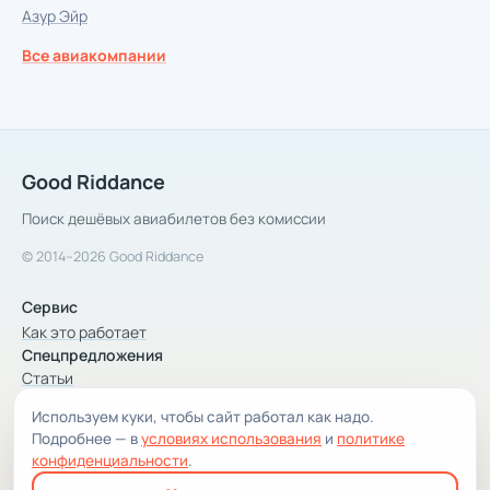
Азур Эйр
Все авиакомпании
Good Riddance
Поиск дешёвых авиабилетов без комиссии
© 2014–2026 Good Riddance
Сервис
Как это работает
Спецпредложения
Статьи
Используем куки, чтобы сайт работал как надо.
Компания
Подробнее — в
условиях использования
и
политике
Компания и контакты
конфиденциальности
.
Условия использования