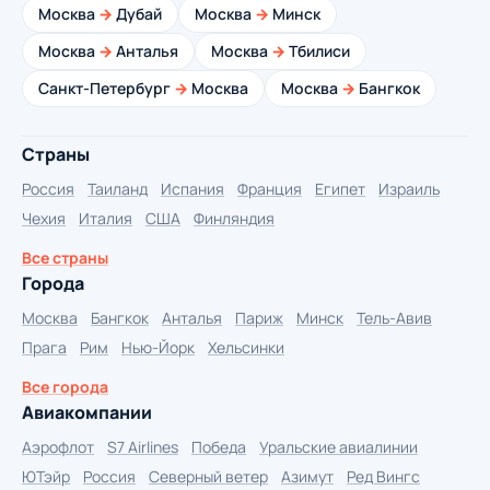
Москва
→
Дубай
Москва
→
Минск
Москва
→
Анталья
Москва
→
Тбилиси
Санкт-Петербург
→
Москва
Москва
→
Бангкок
Страны
Россия
Таиланд
Испания
Франция
Египет
Израиль
Чехия
Италия
США
Финляндия
Все страны
Города
Москва
Бангкок
Анталья
Париж
Минск
Тель-Авив
Прага
Рим
Нью-Йорк
Хельсинки
Все города
Авиакомпании
Аэрофлот
S7 Airlines
Победа
Уральские авиалинии
ЮТэйр
Россия
Северный ветер
Азимут
Ред Вингс