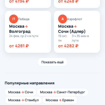
от 4194 ₽
от 4248 ₽
П
А
Победа
Аэрофлот
Москва
Москва
→
→
Волгоград
Сочи (Адлер)
24 фев, ср
·
2 ч в пути
19 окт,
3 ч 35 мин в
·
пн
пути
от 4281 ₽
от 4282 ₽
Показать ещё
Популярные направления
Москва
→
Сочи
Москва
→
Санкт-Петербург
Москва
→
Стамбул
Москва
→
Ереван