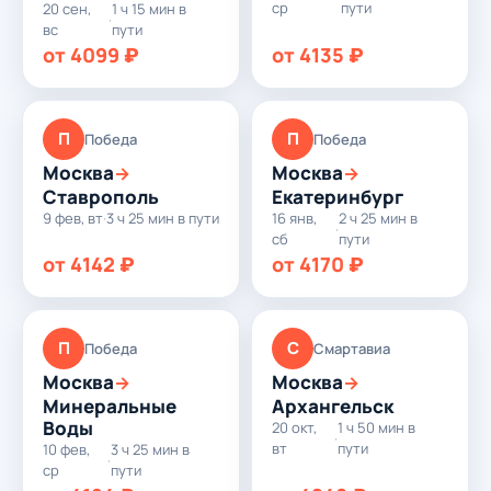
ср
пути
20 сен,
1 ч 15 мин в
·
вс
пути
от 4099 ₽
от 4135 ₽
П
П
Победа
Победа
Москва
Москва
→
→
Ставрополь
Екатеринбург
9 фев, вт
·
3 ч 25 мин в пути
16 янв,
2 ч 25 мин в
·
сб
пути
от 4142 ₽
от 4170 ₽
П
С
Победа
Смартавиа
Москва
Москва
→
→
Минеральные
Архангельск
Воды
20 окт,
1 ч 50 мин в
·
вт
пути
10 фев,
3 ч 25 мин в
·
ср
пути