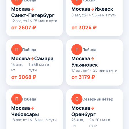
Москва
Москва
Ижевск
→
→
Санкт-Петербург
8 авг, сб
·
1 ч 55 мин в пути
12 авг, ср
·
1 ч 25 мин в пути
от 2607 ₽
от 3024 ₽
П
П
Победа
Победа
Москва
Самара
Москва
→
→
Ульяновск
14 янв,
1 ч 45 мин в
·
чт
пути
17 авг, пн
·
1 ч 25 мин в пути
от 3068 ₽
от 3179 ₽
П
С
Победа
Северный ветер
Москва
Москва
→
→
Чебоксары
Оренбург
18 авг, вт
·
1 ч 15 мин в пути
25 янв,
2 ч 20 мин в
·
пн
пути