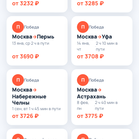
от 3232 ₽
от 3285 ₽
П
П
Победа
Победа
Москва
Пермь
Москва
Уфа
→
→
13 янв, ср
·
2 ч в пути
14 янв,
2 ч 10 мин в
·
чт
пути
от 3690 ₽
от 3708 ₽
П
П
Победа
Победа
Москва
Москва
→
→
Набережные
Астрахань
Челны
8 фев,
2 ч 40 мин в
·
пн
пути
1 сен, вт
·
1 ч 45 мин в пути
от 3726 ₽
от 3775 ₽