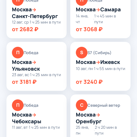
Москва
Москва
Самара
→
→
Санкт-Петербург
14 янв,
1 ч 45 мин в
·
чт
пути
12 авг, ср
·
1 ч 25 мин в пути
от 2682 ₽
от 3068 ₽
П
S
Победа
S7 (Сибирь)
Москва
Москва
Ижевск
→
→
Ульяновск
10 авг, пн
·
1 ч 55 мин в пути
23 авг, вс
·
1 ч 25 мин в пути
от 3181 ₽
от 3240 ₽
П
С
Победа
Северный ветер
Москва
Москва
→
→
Чебоксары
Оренбург
11 авг, вт
·
1 ч 25 мин в пути
25 янв,
2 ч 20 мин в
·
пн
пути