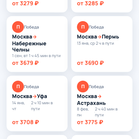
от 3279 ₽
от 3285 ₽
П
П
Победа
Победа
Москва
Москва
Пермь
→
→
Набережные
13 янв, ср
·
2 ч в пути
Челны
1 сен, вт
·
1 ч 45 мин в пути
от 3679 ₽
от 3690 ₽
П
П
Победа
Победа
Москва
Уфа
Москва
→
→
Астрахань
14 янв,
2 ч 10 мин в
·
чт
пути
8 фев,
2 ч 40 мин в
·
пн
пути
от 3708 ₽
от 3775 ₽