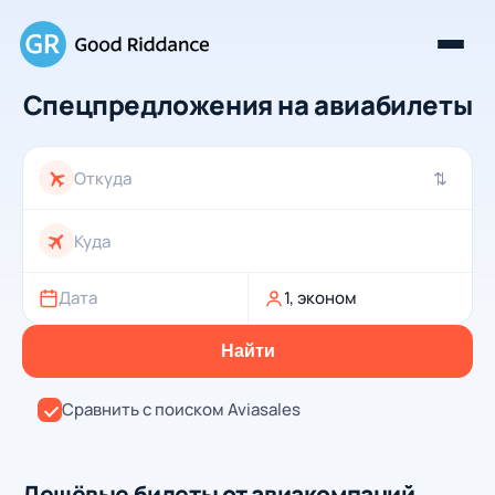
Спецпредложения на авиабилеты
⇄
Дата
1, эконом
Найти
Сравнить с поиском Aviasales
Дешёвые билеты от авиакомпаний