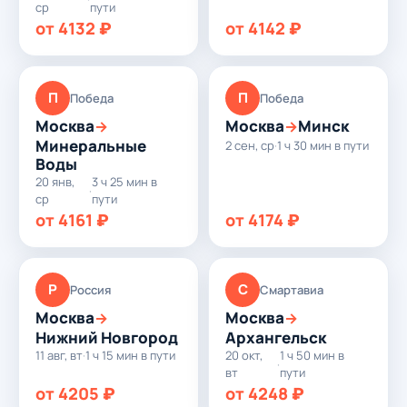
ср
пути
от 4132 ₽
от 4142 ₽
П
П
Победа
Победа
Москва
Москва
Минск
→
→
Минеральные
2 сен, ср
·
1 ч 30 мин в пути
Воды
20 янв,
3 ч 25 мин в
·
ср
пути
от 4161 ₽
от 4174 ₽
Р
С
Россия
Смартавиа
Москва
Москва
→
→
Нижний Новгород
Архангельск
11 авг, вт
·
1 ч 15 мин в пути
20 окт,
1 ч 50 мин в
·
вт
пути
от 4205 ₽
от 4248 ₽