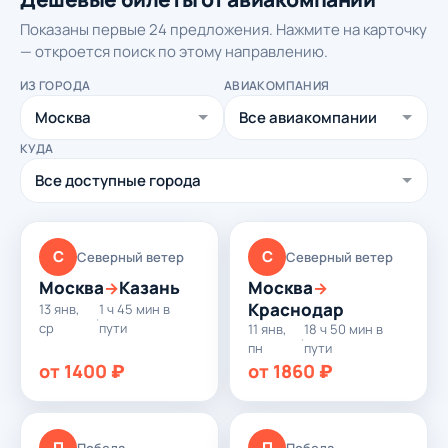
Показаны первые 24 предложения. Нажмите на карточку
— откроется поиск по этому направлению.
ИЗ ГОРОДА
АВИАКОМПАНИЯ
КУДА
С
С
Северный ветер
Северный ветер
Москва
Казань
Москва
→
→
Краснодар
13 янв,
1 ч 45 мин в
·
ср
пути
11 янв,
18 ч 50 мин в
·
пн
пути
от 1400 ₽
от 1860 ₽
П
П
Победа
Победа