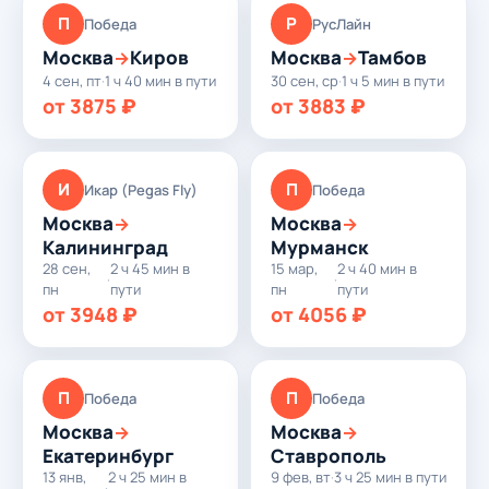
П
Р
Победа
РусЛайн
Москва
Киров
Москва
Тамбов
→
→
4 сен, пт
·
1 ч 40 мин в пути
30 сен, ср
·
1 ч 5 мин в пути
от 3875 ₽
от 3883 ₽
И
П
Икар (Pegas Fly)
Победа
Москва
Москва
→
→
Калининград
Мурманск
28 сен,
2 ч 45 мин в
15 мар,
2 ч 40 мин в
·
·
пн
пути
пн
пути
от 3948 ₽
от 4056 ₽
П
П
Победа
Победа
Москва
Москва
→
→
Екатеринбург
Ставрополь
13 янв,
2 ч 25 мин в
9 фев, вт
·
3 ч 25 мин в пути
·