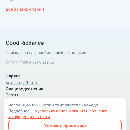
Все авиакомпании
Good Riddance
Поиск дешёвых авиабилетов без комиссии
© 2014–2026 Good Riddance
Сервис
Как это работает
Спецпредложения
Статьи
Используем куки, чтобы сайт работал как надо.
Компания
Подробнее — в
условиях использования
и
политике
Компания и контакты
конфиденциальности
.
Условия использования
Хорошо, принимаю
Конфиденциальность