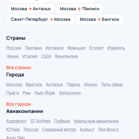
Москва
→
Анталья
Москва
→
Тбилиси
Санкт-Петербург
→
Москва
Москва
→
Бангкок
Страны
Россия
Таиланд
Испания
Франция
Египет
Израиль
Чехия
Италия
США
Финляндия
Все страны
Города
Москва
Бангкок
Анталья
Париж
Минск
Тель-Авив
Прага
Рим
Нью-Йорк
Хельсинки
Все города
Авиакомпании
Аэрофлот
S7 Airlines
Победа
Уральские авиалинии
ЮТэйр
Россия
Северный ветер
Азимут
Ред Вингс
Азур Эйр