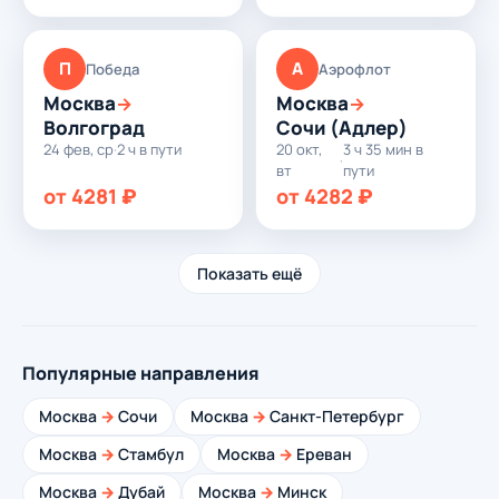
П
А
Победа
Аэрофлот
Москва
Москва
→
→
Волгоград
Сочи (Адлер)
24 фев, ср
·
2 ч в пути
20 окт,
3 ч 35 мин в
·
вт
пути
от 4281 ₽
от 4282 ₽
Показать ещё
Популярные направления
Москва
→
Сочи
Москва
→
Санкт-Петербург
Москва
→
Стамбул
Москва
→
Ереван
Москва
→
Дубай
Москва
→
Минск