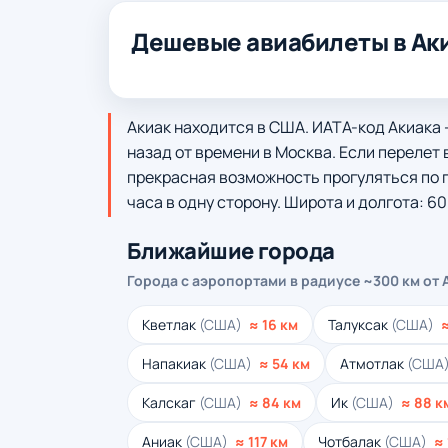
Дешевые авиабилеты в Аки
Акиак находится в США. ИАТА-код Акиака —
назад от времени в Москва. Если перелет в
прекрасная возможность прогуляться по г
часа в одну сторону. Широта и долгота: 60
Ближайшие города
Города с аэропортами в радиусе ~300 км от 
Кветлак
(США)
≈ 16 км
Талуксак
(США)
Напакиак
(США)
≈ 54 км
Атмотлак
(США
Калскаг
(США)
≈ 84 км
Ик
(США)
≈ 88 к
Аниак
(США)
≈ 117 км
Чотбалак
(США)
≈