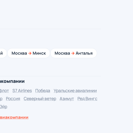
й
Москва
→
Минск
Москва
→
Анталья
акомпании
флот
S7 Airlines
Победа
Уральские авиалинии
р
Россия
Северный ветер
Азимут
Ред Вингс
 Эйр
авиакомпании