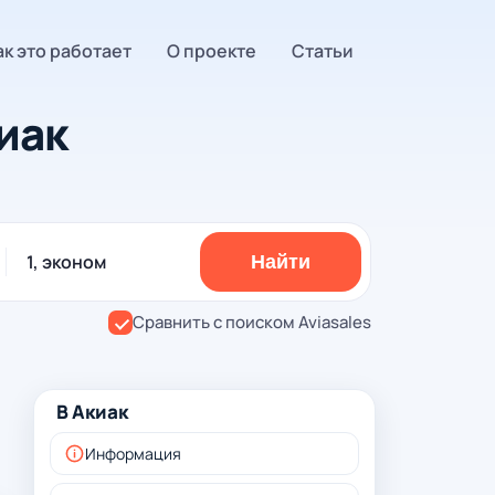
ак это работает
О проекте
Статьи
иак
1, эконом
Найти
Сравнить с поиском Aviasales
В Акиак
Информация