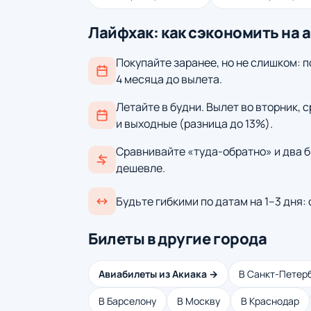
Лайфхак: как сэкономить на 
Покупайте заранее, но не слишком: п
4 месяца до вылета.
Летайте в будни. Вылет во вторник, 
и выходные (разница до 13%).
Сравнивайте «туда-обратно» и два б
дешевле.
Будьте гибкими по датам на 1–3 дня:
Билеты в другие города
Авиабилеты из Акиака →
В Санкт-Петер
В Барселону
В Москву
В Краснодар