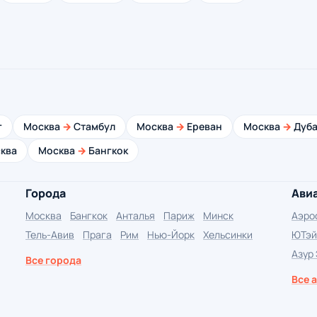
г
Москва
→
Стамбул
Москва
→
Ереван
Москва
→
Дуба
ква
Москва
→
Бангкок
Города
Ави
Москва
Бангкок
Анталья
Париж
Минск
Аэро
Тель-Авив
Прага
Рим
Нью-Йорк
Хельсинки
ЮТэй
Азур
Все города
Все 