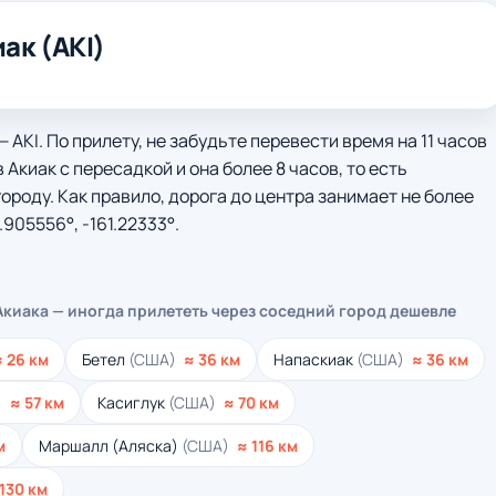
ак (AKI)
 AKI. По прилету, не забудьте перевести время на 11 часов
 Акиак с пересадкой и она более 8 часов, то есть
ороду. Как правило, дорога до центра занимает не более
.905556°, -161.22333°.
Акиака — иногда прилететь через соседний город дешевле
≈ 26 км
Бетел
(США)
≈ 36 км
Напаскиак
(США)
≈ 36 км
)
≈ 57 км
Касиглук
(США)
≈ 70 км
м
Маршалл (Аляска)
(США)
≈ 116 км
 130 км