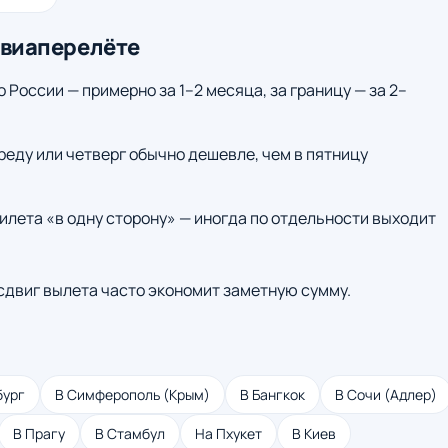
авиаперелёте
о России — примерно за 1–2 месяца, за границу — за 2–
среду или четверг обычно дешевле, чем в пятницу
илета «в одну сторону» — иногда по отдельности выходит
 сдвиг вылета часто экономит заметную сумму.
бург
В Симферополь (Крым)
В Бангкок
В Сочи (Адлер)
В Прагу
В Стамбул
На Пхукет
В Киев