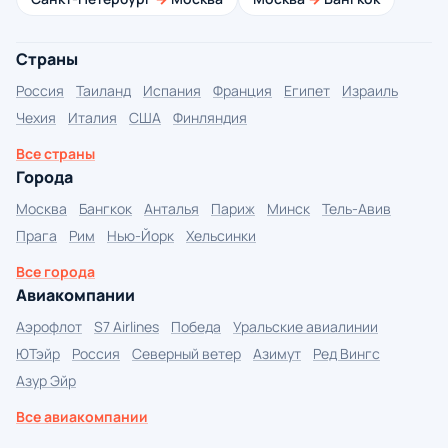
Страны
Россия
Таиланд
Испания
Франция
Египет
Израиль
Чехия
Италия
США
Финляндия
Все страны
Города
Москва
Бангкок
Анталья
Париж
Минск
Тель-Авив
Прага
Рим
Нью-Йорк
Хельсинки
Все города
Авиакомпании
Аэрофлот
S7 Airlines
Победа
Уральские авиалинии
ЮТэйр
Россия
Северный ветер
Азимут
Ред Вингс
Азур Эйр
Все авиакомпании