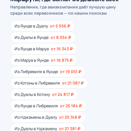
Направления, где авиакомпания даёт лучшую цену
среди всех перевозчиков — по нашим поискам
Из Яунде в Дуалу
от 5 956 ₽
Из Дуалы в Яунде
от 8 054 ₽
Из Яунде в Маруа
от 16 343 ₽
Из Маруа в Яунде
от 16 875 ₽
Из Либревиля в Яунде
от 19 051 ₽
Из Котоны в Либревиля
от 21 087 ₽
Из Дуалы в Котону
от 24 817 ₽
Из Яунде в Либревиля
от 25 184 ₽
Из Нджамены в Дуалу
от 25 748 ₽
Из Дуалы в Нджамену
от 27 381 ₽