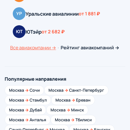
Уральские авиалинии
УР
от 1 881 ₽
ЮТэйр
ЮТ
от 2 682 ₽
Все авиакомпании →
·
Рейтинг авиакомпаний →
Популярные направления
Москва
→
Сочи
Москва
→
Санкт-Петербург
Москва
→
Стамбул
Москва
→
Ереван
Москва
→
Дубай
Москва
→
Минск
Москва
→
Анталья
Москва
→
Тбилиси
Санкт-Петербург
→
Москва
Москва
→
Бангкок