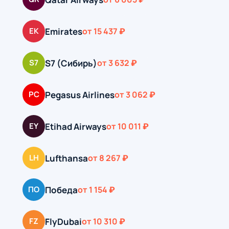
Emirates
EK
от 15 437 ₽
S7 (Сибирь)
S7
от 3 632 ₽
Pegasus Airlines
PC
от 3 062 ₽
Etihad Airways
EY
от 10 011 ₽
Lufthansa
LH
от 8 267 ₽
Победа
ПО
от 1 154 ₽
FlyDubai
FZ
от 10 310 ₽