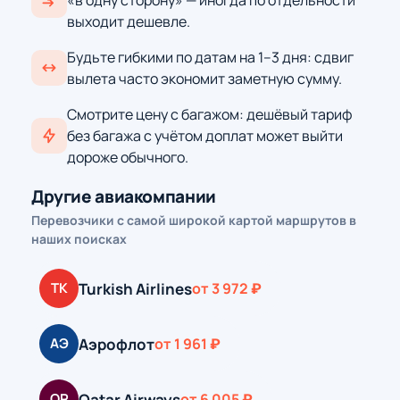
«в одну сторону» — иногда по отдельности
выходит дешевле.
Будьте гибкими по датам на 1–3 дня: сдвиг
вылета часто экономит заметную сумму.
Смотрите цену с багажом: дешёвый тариф
без багажа с учётом доплат может выйти
дороже обычного.
Другие авиакомпании
Перевозчики с самой широкой картой маршрутов в
наших поисках
Turkish Airlines
TK
от 3 972 ₽
Аэрофлот
АЭ
от 1 961 ₽
Qatar Airways
QR
от 6 005 ₽