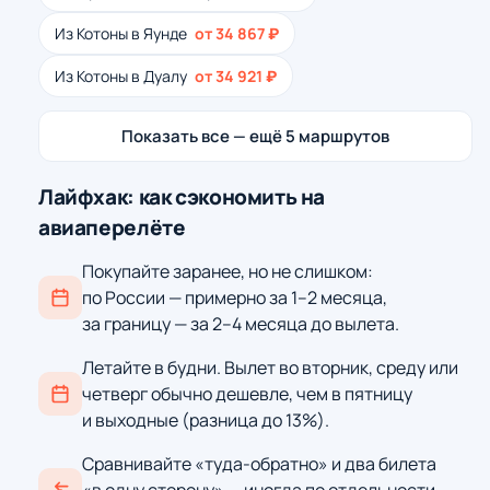
Из Котоны в Яунде
от 34 867 ₽
Из Котоны в Дуалу
от 34 921 ₽
Показать все — ещё 5 маршрутов
Лайфхак: как сэкономить на
авиаперелёте
Покупайте заранее, но не слишком:
по России — примерно за 1–2 месяца,
за границу — за 2–4 месяца до вылета.
Летайте в будни. Вылет во вторник, среду или
четверг обычно дешевле, чем в пятницу
и выходные (разница до 13%).
Сравнивайте «туда-обратно» и два билета