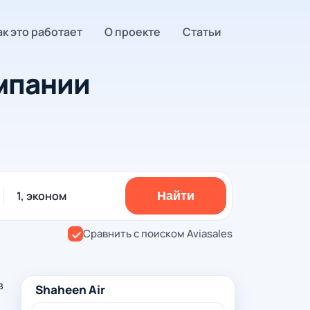
ак это работает
О проекте
Статьи
мпании
1, эконом
Найти
Сравнить с поиском Aviasales
в
Shaheen Air