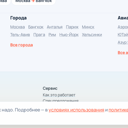
ква
Москва
→
Бангкок
Города
Ави
Москва
Бангкок
Анталья
Париж
Минск
Аэро
Тель-Авив
Прага
Рим
Нью-Йорк
Хельсинки
ЮТэй
Азур
Все города
Все 
Сервис
Как это работает
Спецпредложения
Статьи
к надо. Подробнее — в
условиях использования
и
политик