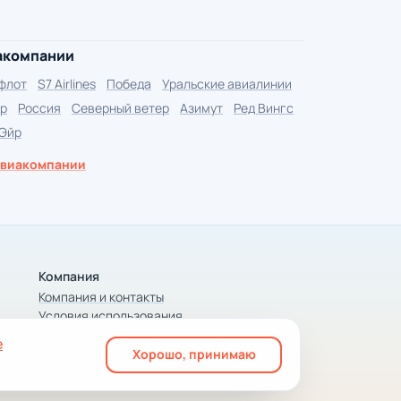
акомпании
флот
S7 Airlines
Победа
Уральские авиалинии
р
Россия
Северный ветер
Азимут
Ред Вингс
 Эйр
авиакомпании
Компания
Компания и контакты
Условия использования
Конфиденциальность
е
Хорошо, принимаю