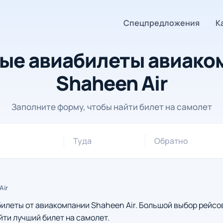
Спецпредложения
К
ые авиабилеты авиако
Shaheen Air
Заполните форму, чтобы найти билет на самолет
Туда
Обратно
Air
леты от авиакомпании Shaheen Air. Большой выбор рейсо
йти лучший билет на самолет.