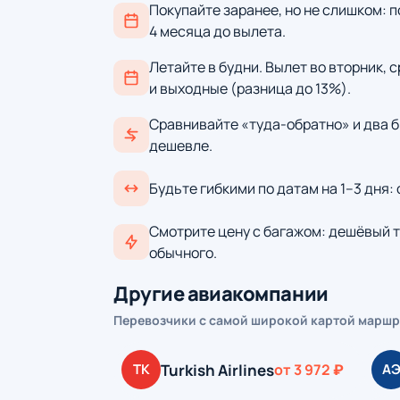
Покупайте заранее, но не слишком: п
4 месяца до вылета.
Летайте в будни. Вылет во вторник, 
и выходные (разница до 13%).
Сравнивайте «туда-обратно» и два б
дешевле.
Будьте гибкими по датам на 1–3 дня:
Смотрите цену с багажом: дешёвый т
обычного.
Другие авиакомпании
Перевозчики с самой широкой картой маршр
Turkish Airlines
TK
от 3 972 ₽
А