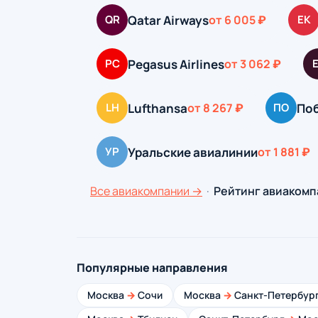
Qatar Airways
QR
от 6 005 ₽
EK
Pegasus Airlines
PC
от 3 062 ₽
Lufthansa
По
LH
от 8 267 ₽
ПО
Уральские авиалинии
УР
от 1 881 ₽
Все авиакомпании →
·
Рейтинг авиакомп
Популярные направления
Москва
→
Сочи
Москва
→
Санкт-Петербур