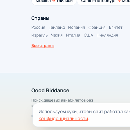
Москва
→
Тбилиси
Санкт-Петербург
→
Мос
Страны
Россия
Таиланд
Испания
Франция
Египет
Израиль
Чехия
Италия
США
Финляндия
Все страны
Good Riddance
Поиск дешёвых авиабилетов без
комиссии
Используем куки, чтобы сайт работал ка
© 2014–2026 Good Riddance
конфиденциальности
.