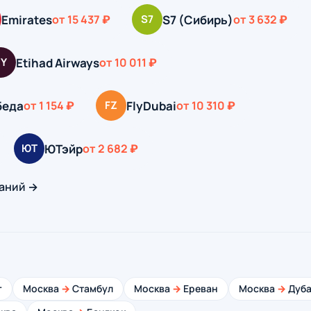
Emirates
S7 (Сибирь)
от 15 437 ₽
S7
от 3 632 ₽
Etihad Airways
EY
от 10 011 ₽
беда
FlyDubai
от 1 154 ₽
FZ
от 10 310 ₽
ЮТэйр
ЮТ
от 2 682 ₽
аний →
г
Москва
→
Стамбул
Москва
→
Ереван
Москва
→
Дуба