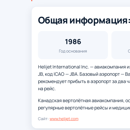
Общая информация: He
1986
Год основания
Helijet International Inc. — авиакомпания
JB, код ICAO — JBA. Базовый аэропорт — В
рекомендует прибыть в аэропорт за два ч
на рейс.
Канадская вертолётная авиакомпания, осн
регулярные вертолётные рейсы и медици
Сайт:
www.helijet.com