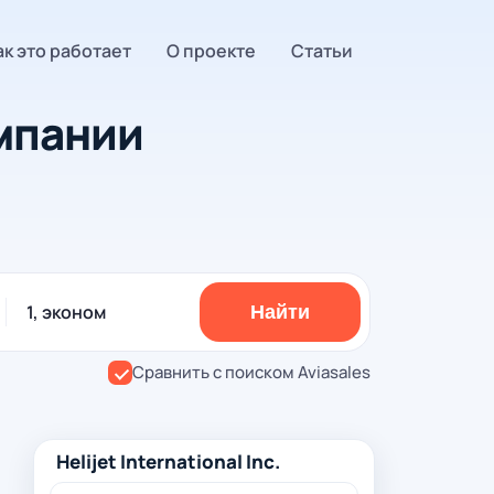
ак это работает
О проекте
Статьи
мпании
.
1, эконом
Найти
Сравнить с поиском Aviasales
Helijet International Inc.