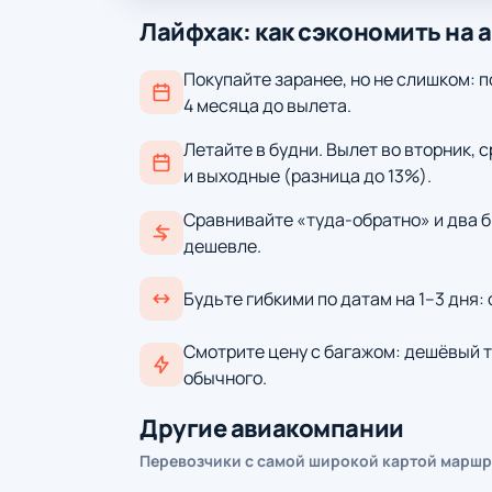
Лайфхак: как сэкономить на 
Покупайте заранее, но не слишком: п
4 месяца до вылета.
Летайте в будни. Вылет во вторник, 
и выходные (разница до 13%).
Сравнивайте «туда-обратно» и два б
дешевле.
Будьте гибкими по датам на 1–3 дня:
Смотрите цену с багажом: дешёвый т
обычного.
Другие авиакомпании
Перевозчики с самой широкой картой маршр