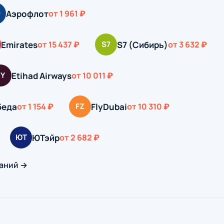
Аэрофлот
Э
от 1 961 ₽
Emirates
S7 (Сибирь)
от 15 437 ₽
S7
от 3 632 ₽
Etihad Airways
EY
от 10 011 ₽
беда
FlyDubai
от 1 154 ₽
FZ
от 10 310 ₽
ЮТэйр
ЮТ
от 2 682 ₽
аний →