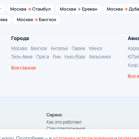
г
Москва
→
Стамбул
Москва
→
Ереван
Москва
→
Дуба
ква
Москва
→
Бангкок
Города
Ави
Москва
Бангкок
Анталья
Париж
Минск
Аэро
Тель-Авив
Прага
Рим
Нью-Йорк
Хельсинки
ЮТэй
Азур
Все города
Все 
Сервис
Как это работает
Спецпредложения
Статьи
к надо. Подробнее — в
условиях использования
и
политик