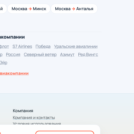
й
Москва
→
Минск
Москва
→
Анталья
акомпании
флот
S7 Airlines
Победа
Уральские авиалинии
р
Россия
Северный ветер
Азимут
Ред Вингс
 Эйр
авиакомпании
Компания
Компания и контакты
Условия использования
Конфиденциальность
е