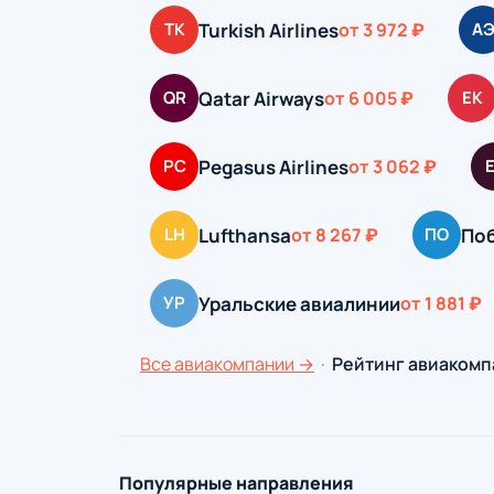
Turkish Airlines
TK
от 3 972 ₽
А
Qatar Airways
QR
от 6 005 ₽
EK
Pegasus Airlines
PC
от 3 062 ₽
Lufthansa
По
LH
от 8 267 ₽
ПО
Уральские авиалинии
УР
от 1 881 ₽
Все авиакомпании →
·
Рейтинг авиакомп
Популярные направления