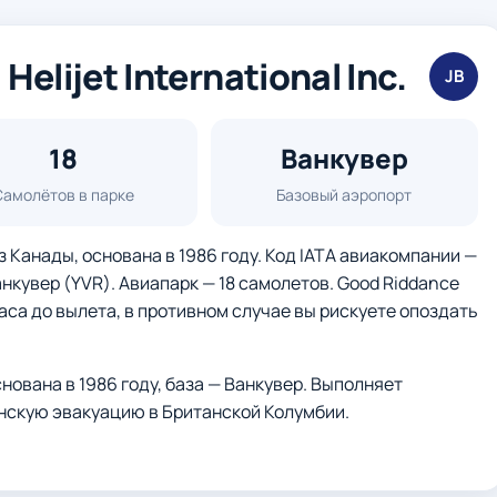
lijet International Inc.
JB
18
Ванкувер
Самолётов в парке
Базовый аэропорт
 из Канады, основана в 1986 году. Код IATA авиакомпании —
анкувер (YVR). Авиапарк — 18 самолетов. Good Riddance
аса до вылета, в противном случае вы рискуете опоздать
ована в 1986 году, база — Ванкувер. Выполняет
нскую эвакуацию в Британской Колумбии.