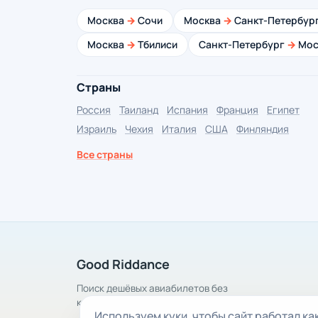
Москва
→
Сочи
Москва
→
Санкт-Петербур
Москва
→
Тбилиси
Санкт-Петербург
→
Мос
Страны
Россия
Таиланд
Испания
Франция
Египет
Израиль
Чехия
Италия
США
Финляндия
Все страны
Good Riddance
Поиск дешёвых авиабилетов без
комиссии
Используем куки, чтобы сайт работал ка