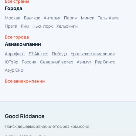
Все страны
Города
Москва
Бангкок
Анталья
Париж
Минск
Тель-Авив
Прага
Рим
Нью-Йорк
Хельсинки
Все города
Авиакомпании
Аэрофлот
S7 Airlines
Победа
Уральские авиалинии
ЮТэйр
Россия
Северный ветер
Азимут
Ред Вингс
Азур Эйр
Все авиакомпании
Good Riddance
Поиск дешёвых авиабилетов без комиссии