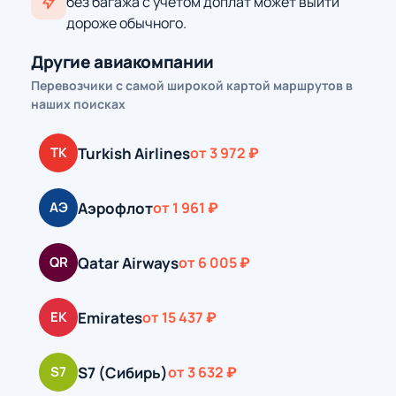
без багажа с учётом доплат может выйти
дороже обычного.
Другие авиакомпании
Перевозчики с самой широкой картой маршрутов в
наших поисках
Turkish Airlines
TK
от 3 972 ₽
Аэрофлот
АЭ
от 1 961 ₽
Qatar Airways
QR
от 6 005 ₽
Emirates
EK
от 15 437 ₽
S7 (Сибирь)
S7
от 3 632 ₽