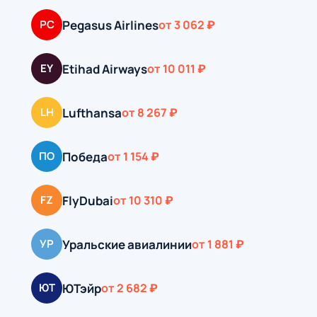
Pegasus Airlines
PC
от 3 062 ₽
Etihad Airways
EY
от 10 011 ₽
Lufthansa
LH
от 8 267 ₽
Победа
ПО
от 1 154 ₽
FlyDubai
FZ
от 10 310 ₽
Уральские авиалинии
УР
от 1 881 ₽
ЮТэйр
ЮТ
от 2 682 ₽