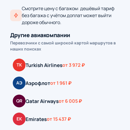
Смотрите цену с багажом: дешёвый тариф
без багажа с учётом доплат может выйти
дороже обычного.
Другие авиакомпании
Перевозчики с самой широкой картой маршрутов в
наших поисках
Turkish Airlines
TK
от 3 972 ₽
Аэрофлот
АЭ
от 1 961 ₽
Qatar Airways
QR
от 6 005 ₽
Emirates
EK
от 15 437 ₽