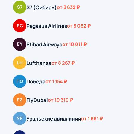
S7 (Сибирь)
S7
от 3 632 ₽
Pegasus Airlines
PC
от 3 062 ₽
Etihad Airways
EY
от 10 011 ₽
Lufthansa
LH
от 8 267 ₽
Победа
ПО
от 1 154 ₽
FlyDubai
FZ
от 10 310 ₽
Уральские авиалинии
УР
от 1 881 ₽