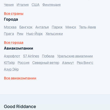
Чехия
Италия
США
Финляндия
Все страны
Города
Москва
Бангкок
Анталья
Париж
Минск
Тель-Авив
Прага
Рим
Нью-Йорк
Хельсинки
Все города
Авиакомпании
Аэрофлот
S7 Airlines
Победа
Уральские авиалинии
ЮТэйр
Россия
Северный ветер
Азимут
Ред Вингс
Азур Эйр
Все авиакомпании
Good Riddance