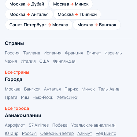
Москва
→
Дубай
Москва
→
Минск
Москва
→
Анталья
Москва
→
Тбилиси
Санкт-Петербург
→
Москва
Москва
→
Бангкок
Страны
Россия
Таиланд
Испания
Франция
Египет
Израиль
Чехия
Италия
США
Финляндия
Все страны
Города
Москва
Бангкок
Анталья
Париж
Минск
Тель-Авив
Прага
Рим
Нью-Йорк
Хельсинки
Все города
Авиакомпании
Аэрофлот
S7 Airlines
Победа
Уральские авиалинии
ЮТэйр
Россия
Северный ветер
Азимут
Ред Вингс