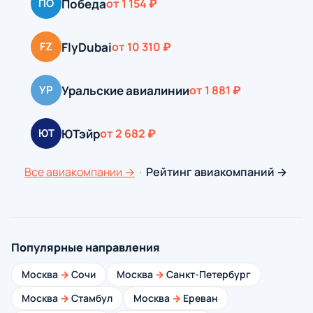
Победа
ПО
от 1 154 ₽
FlyDubai
FZ
от 10 310 ₽
Уральские авиалинии
УР
от 1 881 ₽
ЮТэйр
ЮТ
от 2 682 ₽
Все авиакомпании →
·
Рейтинг авиакомпаний →
Популярные направления
Москва
→
Сочи
Москва
→
Санкт-Петербург
Москва
→
Стамбул
Москва
→
Ереван