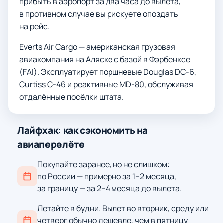
прибыть в аэропорт за два часа до вылета,
в противном случае вы рискуете опоздать
на рейс.
Everts Air Cargo — американская грузовая
авиакомпания на Аляске с базой в Фэрбенксе
(FAI). Эксплуатирует поршневые Douglas DC-6,
Curtiss C-46 и реактивные MD-80, обслуживая
отдалённые посёлки штата.
Лайфхак: как сэкономить на
авиаперелёте
Покупайте заранее, но не слишком:
по России — примерно за 1–2 месяца,
за границу — за 2–4 месяца до вылета.
Летайте в будни. Вылет во вторник, среду или
четверг обычно дешевле, чем в пятницу