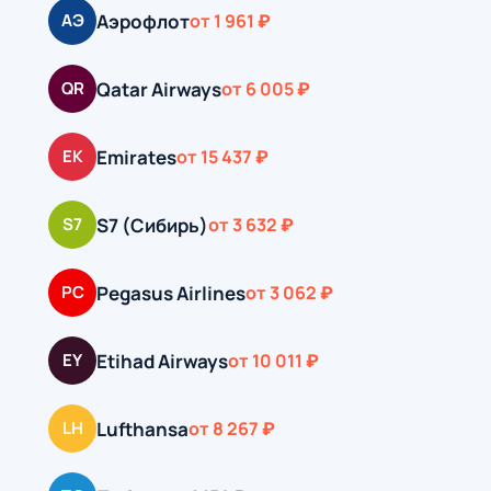
Аэрофлот
АЭ
от 1 961 ₽
Qatar Airways
QR
от 6 005 ₽
Emirates
EK
от 15 437 ₽
S7 (Сибирь)
S7
от 3 632 ₽
Pegasus Airlines
PC
от 3 062 ₽
Etihad Airways
EY
от 10 011 ₽
Lufthansa
LH
от 8 267 ₽