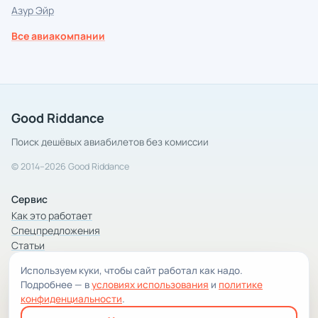
Азур Эйр
Все авиакомпании
Good Riddance
Поиск дешёвых авиабилетов без комиссии
© 2014–2026 Good Riddance
Сервис
Как это работает
Спецпредложения
Статьи
Используем куки, чтобы сайт работал как надо.
Компания
Подробнее — в
условиях использования
и
политике
Компания и контакты
конфиденциальности
.
Условия использования