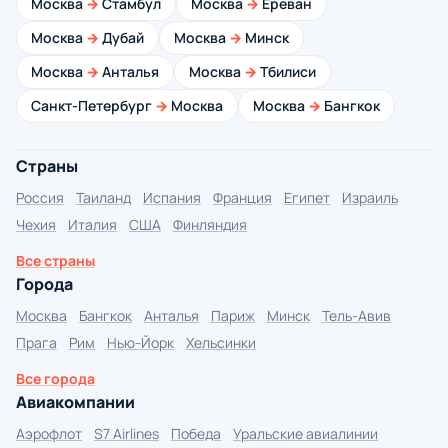
Москва
→
Стамбул
Москва
→
Ереван
Москва
→
Дубай
Москва
→
Минск
Москва
→
Анталья
Москва
→
Тбилиси
Санкт-Петербург
→
Москва
Москва
→
Бангкок
Страны
Россия
Таиланд
Испания
Франция
Египет
Израиль
Чехия
Италия
США
Финляндия
Все страны
Города
Москва
Бангкок
Анталья
Париж
Минск
Тель-Авив
Прага
Рим
Нью-Йорк
Хельсинки
Все города
Авиакомпании
Аэрофлот
S7 Airlines
Победа
Уральские авиалинии