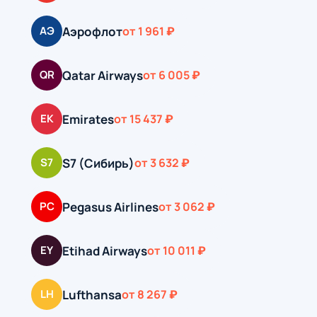
Аэрофлот
АЭ
от 1 961 ₽
Qatar Airways
QR
от 6 005 ₽
Emirates
EK
от 15 437 ₽
S7 (Сибирь)
S7
от 3 632 ₽
Pegasus Airlines
PC
от 3 062 ₽
Etihad Airways
EY
от 10 011 ₽
Lufthansa
LH
от 8 267 ₽