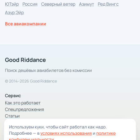
ЮТэйр
Россия
Северный ветер
Азимут
Ред Вингс
Азур Эйр
Все авиакомпании
Good Riddance
Поиск дешёвых авиабилетов без комиссии
© 2014–2026 Good Riddance
Сервис
Как это работает
Спецпредложения
Статьи
Используем куки, чтобы сайт работал как надо.
Компания
Подробнее — в
условиях использования
и
политике
Компания и контакты
конфиденциальности
.