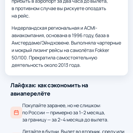
прибыть в аэропорт за два часа до вылета,
в противном случае вы рискуете опоздать
на рейс.
Нидерландская региональная и ACMI-
авиакомпания, основана в 1996 году, база в
Амстердаме/Эйндховене. Выполняла чартерные
и мокрый лизинг рейсы на самолётах Fokker
50/100. Прекратила самостоятельную
деятельность около 2013 года.
Лайфхак: как сэкономить на
авиаперелёте
Покупайте заранее, но не слишком:
по России — примерно за 1–2 месяца,
за границу — за 2–4 месяца до вылета.
Летайте в будни. Вылет во вторник, среду или