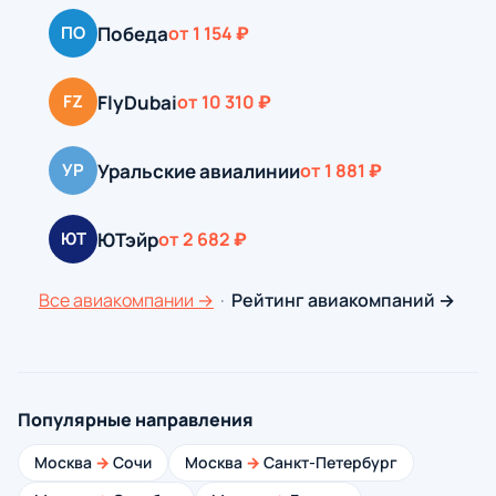
Победа
ПО
от 1 154 ₽
FlyDubai
FZ
от 10 310 ₽
Уральские авиалинии
УР
от 1 881 ₽
ЮТэйр
ЮТ
от 2 682 ₽
Все авиакомпании →
·
Рейтинг авиакомпаний →
Популярные направления
Москва
→
Сочи
Москва
→
Санкт-Петербург