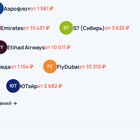
Аэрофлот
Э
от 1 961 ₽
Emirates
S7 (Сибирь)
от 15 437 ₽
S7
от 3 632 ₽
Etihad Airways
EY
от 10 011 ₽
беда
FlyDubai
от 1 154 ₽
FZ
от 10 310 ₽
ЮТэйр
ЮТ
от 2 682 ₽
аний →