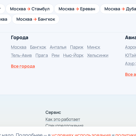
г
Москва
→
Стамбул
Москва
→
Ереван
Москва
→
Дуба
ква
Москва
→
Бангкок
Города
Ави
Москва
Бангкок
Анталья
Париж
Минск
Аэро
Тель-Авив
Прага
Рим
Нью-Йорк
Хельсинки
ЮТэй
Азур
Все города
Все 
Сервис
Как это работает
Спецпредложения
Статьи
к надо. Подробнее — в
условиях использования
и
политик