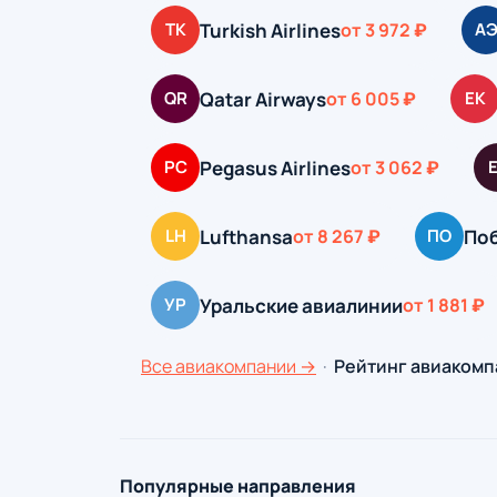
Turkish Airlines
TK
от 3 972 ₽
А
Qatar Airways
QR
от 6 005 ₽
EK
Pegasus Airlines
PC
от 3 062 ₽
Lufthansa
По
LH
от 8 267 ₽
ПО
Уральские авиалинии
УР
от 1 881 ₽
Все авиакомпании →
·
Рейтинг авиакомп
Популярные направления