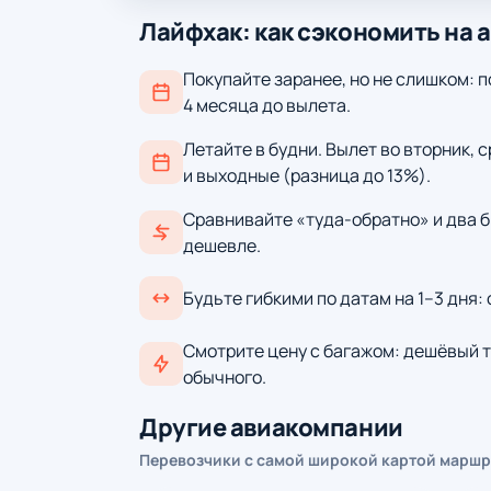
Лайфхак: как сэкономить на 
Покупайте заранее, но не слишком: п
4 месяца до вылета.
Летайте в будни. Вылет во вторник, 
и выходные (разница до 13%).
Сравнивайте «туда-обратно» и два б
дешевле.
Будьте гибкими по датам на 1–3 дня:
Смотрите цену с багажом: дешёвый т
обычного.
Другие авиакомпании
Перевозчики с самой широкой картой маршр