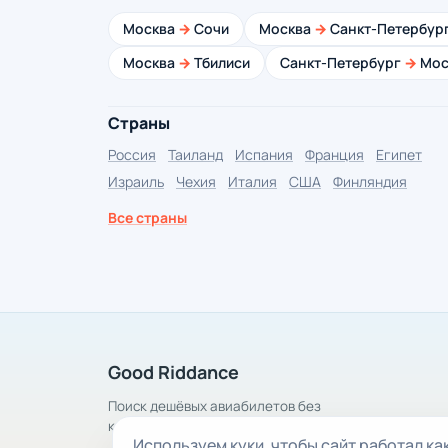
Москва
→
Сочи
Москва
→
Санкт-Петербур
Москва
→
Тбилиси
Санкт-Петербург
→
Мос
Страны
Россия
Таиланд
Испания
Франция
Египет
Израиль
Чехия
Италия
США
Финляндия
Все страны
Good Riddance
Поиск дешёвых авиабилетов без
комиссии
Используем куки, чтобы сайт работал ка