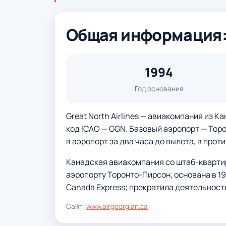
Общая информация: G
1994
Год основания
Great North Airlines — авиакомпания из Ка
код ICAO — GGN. Базовый аэропорт — Тор
в аэропорт за два часа до вылета, в прот
Канадская авиакомпания со штаб-кварти
аэропорту Торонто-Пирсон, основана в 19
Canada Express; прекратила деятельность
Сайт:
www.airgeorgian.ca