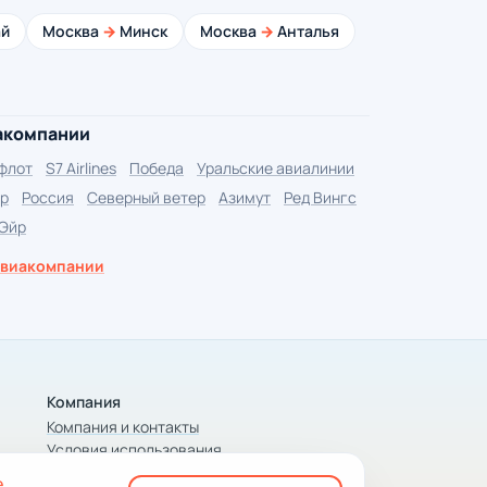
й
Москва
→
Минск
Москва
→
Анталья
акомпании
флот
S7 Airlines
Победа
Уральские авиалинии
р
Россия
Северный ветер
Азимут
Ред Вингс
 Эйр
авиакомпании
Компания
Компания и контакты
Условия использования
Конфиденциальность
е