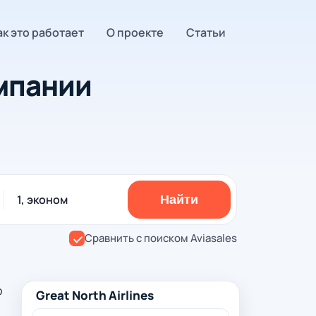
ак это работает
О проекте
Статьи
мпании
1, эконом
Найти
Сравнить с поиском Aviasales
р
Great North Airlines