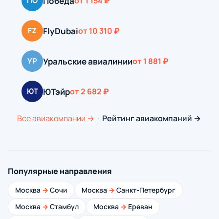
Победа
ПО
от 1 154 ₽
FlyDubai
FZ
от 10 310 ₽
Уральские авиалинии
УР
от 1 881 ₽
ЮТэйр
ЮТ
от 2 682 ₽
Все авиакомпании →
·
Рейтинг авиакомпаний →
Популярные направления
Москва
→
Сочи
Москва
→
Санкт-Петербург
Москва
→
Стамбул
Москва
→
Ереван