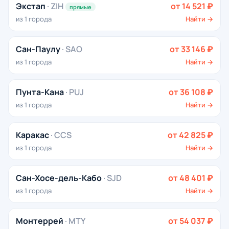
Экстап
· ZIH
от 14 521 ₽
прямые
из 1 города
Найти →
Сан-Паулу
· SAO
от 33 146 ₽
из 1 города
Найти →
Пунта-Кана
· PUJ
от 36 108 ₽
из 1 города
Найти →
Каракас
· CCS
от 42 825 ₽
из 1 города
Найти →
Сан-Хосе-дель-Кабо
· SJD
от 48 401 ₽
из 1 города
Найти →
Монтеррей
· MTY
от 54 037 ₽