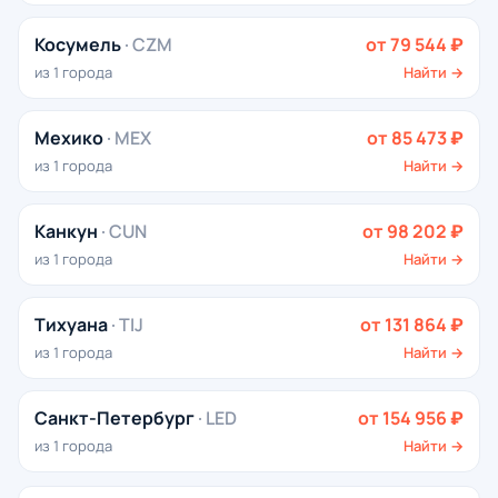
Косумель
· CZM
от 79 544 ₽
из 1 города
Найти →
Мехико
· MEX
от 85 473 ₽
из 1 города
Найти →
Канкун
· CUN
от 98 202 ₽
из 1 города
Найти →
Тихуана
· TIJ
от 131 864 ₽
из 1 города
Найти →
Санкт-Петербург
· LED
от 154 956 ₽
из 1 города
Найти →