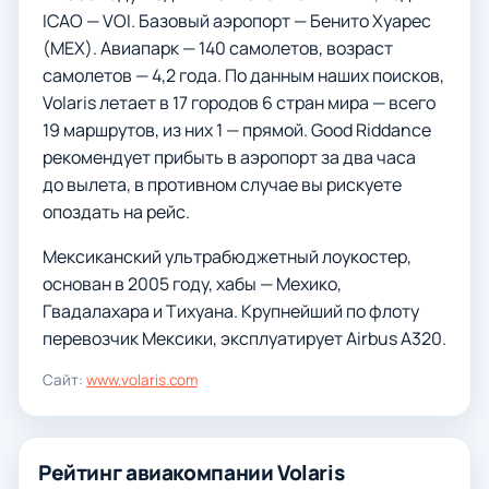
ICAO — VOI. Базовый аэропорт — Бенито Хуарес
(MEX). Авиапарк — 140 самолетов, возраст
самолетов — 4,2 года. По данным наших поисков,
Volaris летает в 17 городов 6 стран мира — всего
19 маршрутов, из них 1 — прямой. Good Riddance
рекомендует прибыть в аэропорт за два часа
до вылета, в противном случае вы рискуете
опоздать на рейс.
Мексиканский ультрабюджетный лоукостер,
основан в 2005 году, хабы — Мехико,
Гвадалахара и Тихуана. Крупнейший по флоту
перевозчик Мексики, эксплуатирует Airbus A320.
Сайт:
www.volaris.com
Рейтинг авиакомпании Volaris