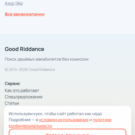
Азур Эйр
Все авиакомпании
Good Riddance
Поиск дешёвых авиабилетов без комиссии
© 2014–2026 Good Riddance
Сервис
Как это работает
Спецпредложения
Статьи
Используем куки, чтобы сайт работал как надо.
Компания
Подробнее — в
условиях использования
и
политике
Компания и контакты
конфиденциальности
.
Условия использования