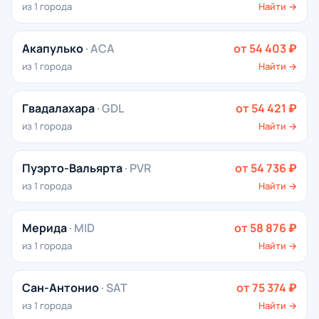
из 1 города
Найти →
Акапулько
· ACA
от 54 403 ₽
из 1 города
Найти →
Гвадалахара
· GDL
от 54 421 ₽
из 1 города
Найти →
Пуэрто-Вальярта
· PVR
от 54 736 ₽
из 1 города
Найти →
Мерида
· MID
от 58 876 ₽
из 1 города
Найти →
Сан-Антонио
· SAT
от 75 374 ₽
из 1 города
Найти →