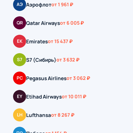
Аэрофлот
АЭ
от 1 961 ₽
Qatar Airways
QR
от 6 005 ₽
Emirates
EK
от 15 437 ₽
S7 (Сибирь)
S7
от 3 632 ₽
Pegasus Airlines
PC
от 3 062 ₽
Etihad Airways
EY
от 10 011 ₽
Lufthansa
LH
от 8 267 ₽