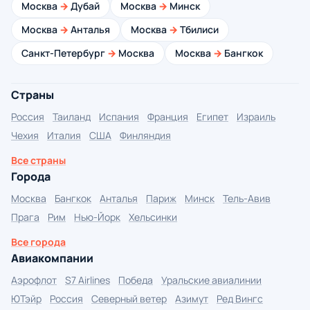
Москва
→
Дубай
Москва
→
Минск
Москва
→
Анталья
Москва
→
Тбилиси
Санкт-Петербург
→
Москва
Москва
→
Бангкок
Страны
Россия
Таиланд
Испания
Франция
Египет
Израиль
Чехия
Италия
США
Финляндия
Все страны
Города
Москва
Бангкок
Анталья
Париж
Минск
Тель-Авив
Прага
Рим
Нью-Йорк
Хельсинки
Все города
Авиакомпании
Аэрофлот
S7 Airlines
Победа
Уральские авиалинии
ЮТэйр
Россия
Северный ветер
Азимут
Ред Вингс