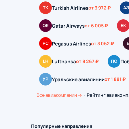
Turkish Airlines
TK
от 3 972 ₽
А
Qatar Airways
QR
от 6 005 ₽
EK
Pegasus Airlines
PC
от 3 062 ₽
Lufthansa
По
LH
от 8 267 ₽
ПО
Уральские авиалинии
УР
от 1 881 ₽
Все авиакомпании →
·
Рейтинг авиакомп
Популярные направления