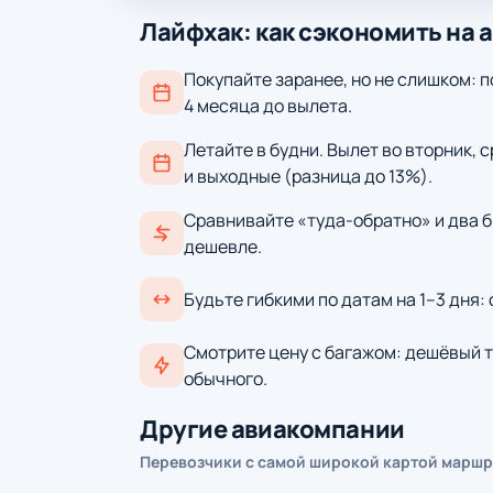
Лайфхак: как сэкономить на 
Покупайте заранее, но не слишком: п
4 месяца до вылета.
Летайте в будни. Вылет во вторник, 
и выходные (разница до 13%).
Сравнивайте «туда-обратно» и два б
дешевле.
Будьте гибкими по датам на 1–3 дня:
Смотрите цену с багажом: дешёвый т
обычного.
Другие авиакомпании
Перевозчики с самой широкой картой маршр