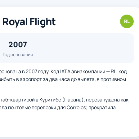
oyal Flight
RL
2007
Год основания
основана в 2007 году. Код IATA авиакомпании — RL, код
рибыть в аэропорт за два часа до вылета, в противном
таб-квартирой в Куритибе (Парана), перезапущена как
яла почтовые перевозки для Correios; прекратила