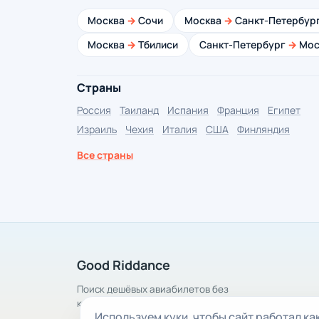
Москва
→
Сочи
Москва
→
Санкт-Петербур
Москва
→
Тбилиси
Санкт-Петербург
→
Мос
Страны
Россия
Таиланд
Испания
Франция
Египет
Израиль
Чехия
Италия
США
Финляндия
Все страны
Good Riddance
Поиск дешёвых авиабилетов без
комиссии
Используем куки, чтобы сайт работал ка