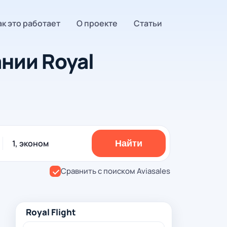
ак это работает
О проекте
Статьи
нии Royal
1, эконом
Найти
Сравнить с поиском Aviasales
Royal Flight