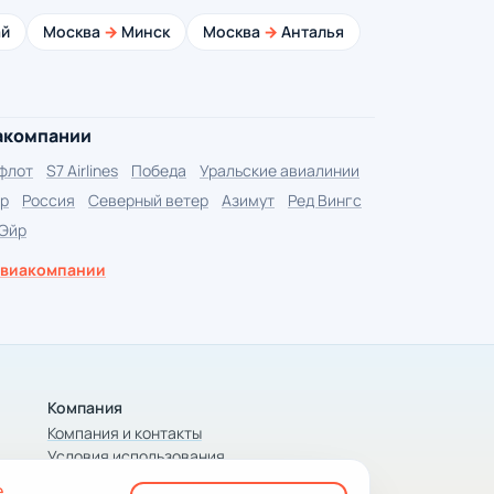
й
Москва
→
Минск
Москва
→
Анталья
акомпании
флот
S7 Airlines
Победа
Уральские авиалинии
р
Россия
Северный ветер
Азимут
Ред Вингс
 Эйр
авиакомпании
Компания
Компания и контакты
Условия использования
Конфиденциальность
е