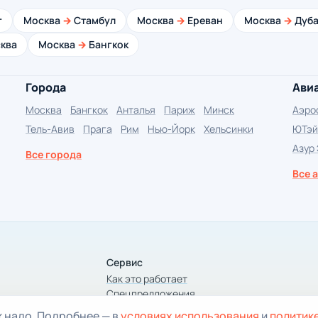
г
Москва
→
Стамбул
Москва
→
Ереван
Москва
→
Дуба
ква
Москва
→
Бангкок
Города
Ави
Москва
Бангкок
Анталья
Париж
Минск
Аэро
Тель-Авив
Прага
Рим
Нью-Йорк
Хельсинки
ЮТэй
Азур
Все города
Все 
Сервис
Как это работает
Спецпредложения
Статьи
к надо. Подробнее — в
условиях использования
и
политик