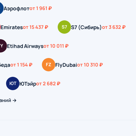
Аэрофлот
Э
от 1 961 ₽
Emirates
S7 (Сибирь)
от 15 437 ₽
S7
от 3 632 ₽
Etihad Airways
EY
от 10 011 ₽
беда
FlyDubai
от 1 154 ₽
FZ
от 10 310 ₽
ЮТэйр
ЮТ
от 2 682 ₽
аний →