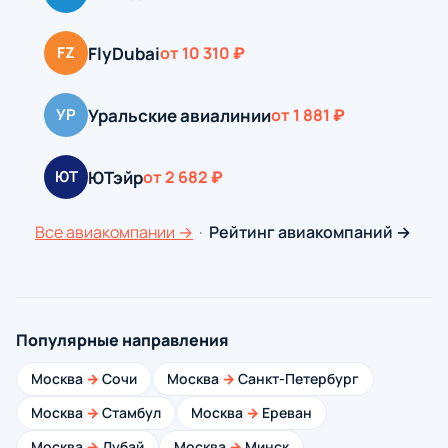
FlyDubai
FZ
от 10 310 ₽
Уральские авиалинии
УР
от 1 881 ₽
ЮТэйр
ЮТ
от 2 682 ₽
Все авиакомпании →
·
Рейтинг авиакомпаний →
Популярные направления
Москва
→
Сочи
Москва
→
Санкт-Петербург
Москва
→
Стамбул
Москва
→
Ереван
Москва
→
Дубай
Москва
→
Минск