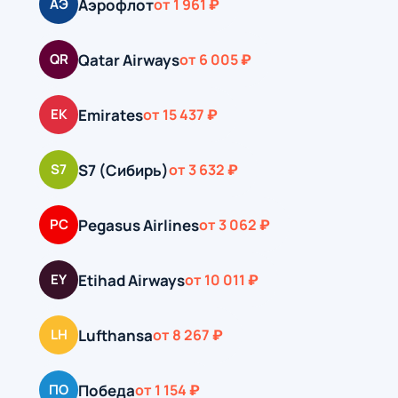
Аэрофлот
АЭ
от 1 961 ₽
Qatar Airways
QR
от 6 005 ₽
Emirates
EK
от 15 437 ₽
S7 (Сибирь)
S7
от 3 632 ₽
Pegasus Airlines
PC
от 3 062 ₽
Etihad Airways
EY
от 10 011 ₽
Lufthansa
LH
от 8 267 ₽
Победа
ПО
от 1 154 ₽