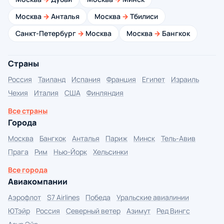
Москва
→
Анталья
Москва
→
Тбилиси
Санкт-Петербург
→
Москва
Москва
→
Бангкок
Страны
Россия
Таиланд
Испания
Франция
Египет
Израиль
Чехия
Италия
США
Финляндия
Все страны
Города
Москва
Бангкок
Анталья
Париж
Минск
Тель-Авив
Прага
Рим
Нью-Йорк
Хельсинки
Все города
Авиакомпании
Аэрофлот
S7 Airlines
Победа
Уральские авиалинии
ЮТэйр
Россия
Северный ветер
Азимут
Ред Вингс