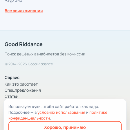
Азур Эйр
Все авиакомпании
Good Riddance
Поиск дешёвых авиабилетов без комиссии
© 2014–2026 Good Riddance
Сервис
Как это работает
Спецпредложения
Статьи
Используем куки, чтобы сайт работал как надо.
Компания
Подробнее — в
условиях использования
и
политике
Компания и контакты
конфиденциальности
.
Условия использования
Хорошо, принимаю
Конфиденциальность