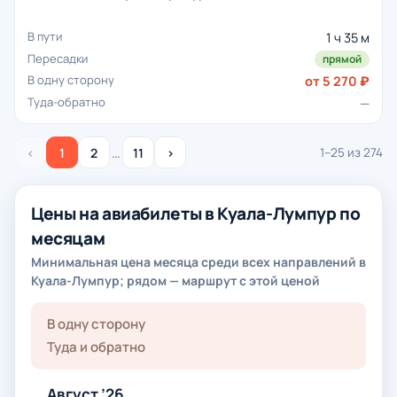
1 ч 35 м
прямой
от 5 270 ₽
—
…
‹
1
2
11
›
1–25 из 274
Цены на авиабилеты в Куала-Лумпур по
месяцам
Минимальная цена месяца среди всех направлений в
Куала-Лумпур; рядом — маршрут с этой ценой
В одну сторону
Туда и обратно
Август ’26