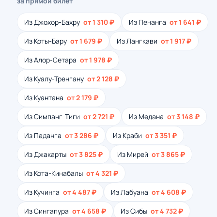
за прямой билет
Из Джохор-Бахру
от 1 310 ₽
Из Пенанга
от 1 641 ₽
Из Коты-Бару
от 1 679 ₽
Из Лангкави
от 1 917 ₽
Из Алор-Сетара
от 1 978 ₽
Из Куалу-Тренгану
от 2 128 ₽
Из Куантана
от 2 179 ₽
Из Симпанг-Тиги
от 2 721 ₽
Из Медана
от 3 148 ₽
Из Паданга
от 3 286 ₽
Из Краби
от 3 351 ₽
Из Джакарты
от 3 825 ₽
Из Мирей
от 3 865 ₽
Из Кота-Кинабалы
от 4 321 ₽
Из Кучинга
от 4 487 ₽
Из Лабуана
от 4 608 ₽
Из Сингапура
от 4 658 ₽
Из Сибы
от 4 732 ₽