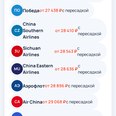
Победа
ПО
от 27 438 ₽
с пересадкой
China
с
Southern
CZ
от 28 410 ₽
пересадкой
Airlines
Sichuan
с
3U
от 28 543 ₽
Airlines
пересадкой
China Eastern
с
MU
от 28 636 ₽
Airlines
пересадкой
Аэрофлот
АЭ
от 28 896 ₽
с пересадкой
Air China
CA
от 29 068 ₽
с пересадкой