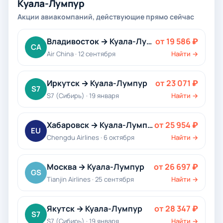
Куала-Лумпур
Акции авиакомпаний, действующие прямо сейчас
Владивосток → Куала-Лумпур
от 19 586 ₽
CA
Air China · 12 сентября
Найти →
Иркутск → Куала-Лумпур
от 23 071 ₽
S7
S7 (Сибирь) · 19 января
Найти →
Хабаровск → Куала-Лумпур
от 25 954 ₽
EU
Chengdu Airlines · 6 октября
Найти →
Москва → Куала-Лумпур
от 26 697 ₽
GS
Tianjin Airlines · 25 сентября
Найти →
Якутск → Куала-Лумпур
от 28 347 ₽
S7
S7 (Сибирь) · 19 января
Найти →