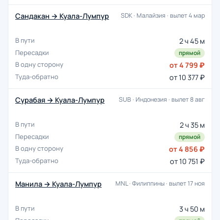
Сандакан → Куала-Лумпур
SDK · Малайзия · вылет 4 мар
2 ч 45 м
прямой
от 4 799 ₽
от 10 377 ₽
Сурабая → Куала-Лумпур
SUB · Индонезия · вылет 8 авг
2 ч 35 м
прямой
от 4 856 ₽
от 10 751 ₽
Манила → Куала-Лумпур
MNL · Филиппины · вылет 17 ноя
3 ч 50 м