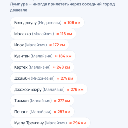
Лумпура — иногда прилететь через соседний город
дешевле
Бенгджкулу
(Индонезия)
≈ 108 км
Малакка
(Малайзия)
≈ 116 км
Ипох
(Малайзия)
≈ 172 км
Куантан
(Малайзия)
≈ 184 км
Кертех
(Малайзия)
≈ 248 км
Джамби
(Индонезия)
≈ 274 км
Джохор-Бахру
(Малайзия)
≈ 276 км
Тиоман
(Малайзия)
≈ 277 км
Пенанг
(Малайзия)
≈ 287 км
Куалу-Тренгану
(Малайзия)
≈ 294 км