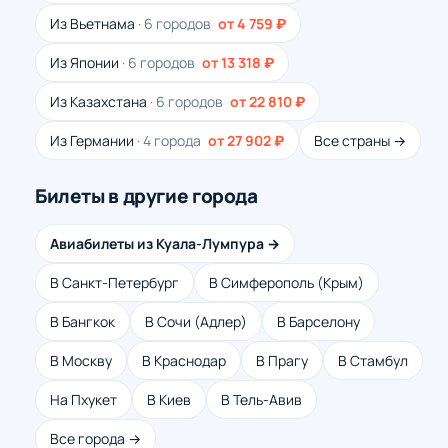
Из Вьетнама
· 6 городов
от 4 759 ₽
Из Японии
· 6 городов
от 13 318 ₽
Из Казахстана
· 6 городов
от 22 810 ₽
Из Германии
· 4 города
от 27 902 ₽
Все страны →
Билеты в другие города
Авиабилеты из Куала-Лумпура →
В Санкт-Петербург
В Симферополь (Крым)
В Бангкок
В Сочи (Адлер)
В Барселону
В Москву
В Краснодар
В Прагу
В Стамбул
На Пхукет
В Киев
В Тель-Авив
Все города →