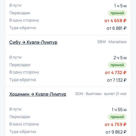
1 ч 5 м
прямой
от 4 658 ₽
от 6 881 ₽
Сибу → Куала-Лумпур
SBW · Малайзия
2 ч 5 м
прямой
от 4 732 ₽
от 7 132 ₽
Хошимин → Куала-Лумпур
SGN · Вьетнам · вылет 21 ноя
1 ч 55 м
прямой
от 4 759 ₽
от 9 862 ₽