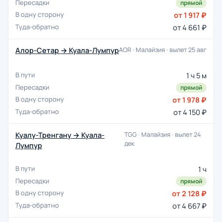
прямой
от 1 917 ₽
от 4 661 ₽
Алор-Сетар → Куала-Лумпур
AOR · Малайзия · вылет 25 авг
1 ч 5 м
прямой
от 1 978 ₽
от 4 150 ₽
Куалу-Тренгану → Куала-
TGG · Малайзия · вылет 24
дек
Лумпур
1 ч
прямой
от 2 128 ₽
от 4 667 ₽