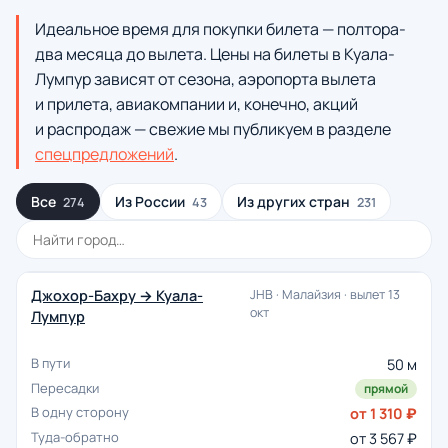
Идеальное время для покупки билета — полтора-
два месяца до вылета. Цены на билеты в Куала-
Лумпур зависят от сезона, аэропорта вылета
и прилета, авиакомпании и, конечно, акций
и распродаж — свежие мы публикуем в разделе
спецпредложений
.
Все
Из России
Из других стран
274
43
231
Джохор-Бахру → Куала-
JHB · Малайзия · вылет 13
окт
Лумпур
50 м
прямой
от 1 310 ₽
от 3 567 ₽