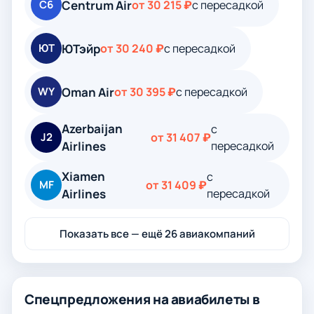
Centrum Air
C6
от 30 215 ₽
с пересадкой
ЮТэйр
ЮТ
от 30 240 ₽
с пересадкой
Oman Air
WY
от 30 395 ₽
с пересадкой
Azerbaijan
с
J2
от 31 407 ₽
Airlines
пересадкой
Xiamen
с
MF
от 31 409 ₽
Airlines
пересадкой
Показать все — ещё 26 авиакомпаний
Спецпредложения на авиабилеты в