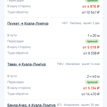
прямой
от 4 876 ₽
от 10 547 ₽
Пхукет → Куала-Лумпур
HKT · Таиланд · вылет 2 дек
1 ч 20 м
прямой
от 5 019 ₽
от 9 338 ₽
Тавау → Куала-Лумпур
TWU · Малайзия · вылет 14 янв
2 ч 40 м
прямой
от 5 134 ₽
от 14 470 ₽
Банда Ачех → Куала-Лумпур
BTJ · Индонезия · вылет 20 авг