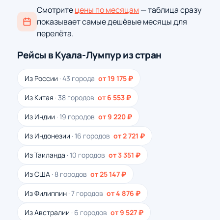
Смотрите
цены по месяцам
— таблица сразу
показывает самые дешёвые месяцы для
перелёта.
Рейсы в Куала-Лумпур из стран
Из России
· 43 города
от 19 175 ₽
Из Китая
· 38 городов
от 6 553 ₽
Из Индии
· 19 городов
от 9 220 ₽
Из Индонезии
· 16 городов
от 2 721 ₽
Из Таиланда
· 10 городов
от 3 351 ₽
Из США
· 8 городов
от 25 147 ₽
Из Филиппин
· 7 городов
от 4 876 ₽
Из Австралии
· 6 городов
от 9 527 ₽