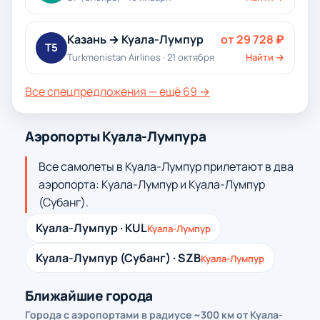
Казань → Куала-Лумпур
от 29 728 ₽
T5
Turkmenistan Airlines · 21 октября
Найти →
Все спецпредложения — ещё 69 →
Аэропорты Куала-Лумпура
Все самолеты в Куала-Лумпур прилетают в два
аэропорта: Куала-Лумпур и Куала-Лумпур
(Субанг).
Куала-Лумпур · KUL
Куала-Лумпур
Куала-Лумпур (Субанг) · SZB
Куала-Лумпур
Ближайшие города
Города с аэропортами в радиусе ~300 км от Куала-