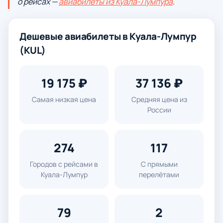
о рейсах —
авиабилеты из Куала-Лумпура
.
Дешевые авиабилеты в Куала-Лумпур
(KUL)
19 175 ₽
37 136 ₽
Самая низкая цена
Средняя цена из
России
274
117
Городов с рейсами в
С прямыми
Куала-Лумпур
перелётами
79
2