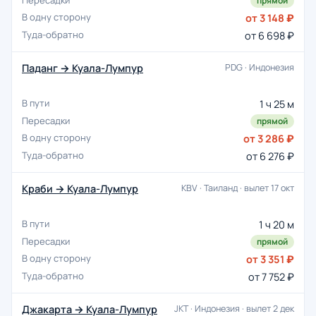
прямой
от 3 148 ₽
от 6 698 ₽
Паданг → Куала-Лумпур
PDG · Индонезия
1 ч 25 м
прямой
от 3 286 ₽
от 6 276 ₽
Краби → Куала-Лумпур
KBV · Таиланд · вылет 17 окт
1 ч 20 м
прямой
от 3 351 ₽
от 7 752 ₽
Джакарта → Куала-Лумпур
JKT · Индонезия · вылет 2 дек