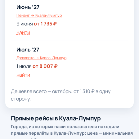
Июнь ’27
Пенанг → Куала-Лумпур
9 июня
от 1 735 ₽
найти
Июль ’27
Джакарта → Куала-Лумпур
1 июля
от 8 007 ₽
найти
Дешевле всего — октябрь: от 1 310 ₽ в одну
сторону.
Прямые рейсы в Куала-Лумпур
Города, из которых наши пользователи находили
прямые перелёты в Куала-Лумпур; цена — минимальная