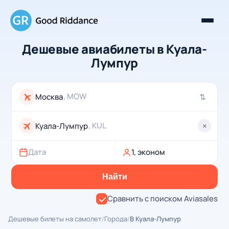
Дешевые авиабилеты в Куала-
Лумпур
, MOW
⇄
, KUL
×
Дата
1, эконом
Найти
Сравнить с поиском Aviasales
Дешевые билеты на самолет
/
Города
/
В Куала-Лумпур