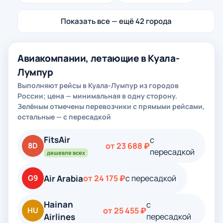
Показать все — ещё 42 города
Авиакомпании, летающие в Куала-
Лумпур
Выполняют рейсы в Куала-Лумпур из городов
России; цена — минимальная в одну сторону.
Зелёным отмечены перевозчики с прямыми рейсами,
остальные — с пересадкой
FitsAir
с
8D
от 23 688 ₽
пересадкой
дешевле всех
Air Arabia
G9
от 24 175 ₽
с пересадкой
Hainan
с
HU
от 25 455 ₽
Airlines
пересадкой