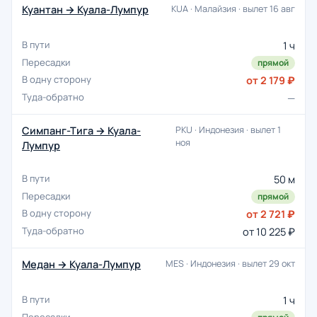
Куантан → Куала-Лумпур
KUA · Малайзия · вылет 16 авг
1 ч
прямой
от 2 179 ₽
—
Симпанг-Тига → Куала-
PKU · Индонезия · вылет 1
ноя
Лумпур
50 м
прямой
от 2 721 ₽
от 10 225 ₽
Медан → Куала-Лумпур
MES · Индонезия · вылет 29 окт
1 ч