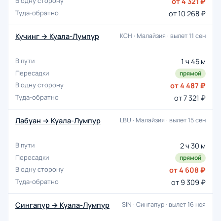
от 4 321 ₽
от 10 268 ₽
Кучинг → Куала-Лумпур
KCH · Малайзия · вылет 11 сен
1 ч 45 м
прямой
от 4 487 ₽
от 7 321 ₽
Лабуан → Куала-Лумпур
LBU · Малайзия · вылет 15 сен
2 ч 30 м
прямой
от 4 608 ₽
от 9 309 ₽
Сингапур → Куала-Лумпур
SIN · Сингапур · вылет 16 ноя