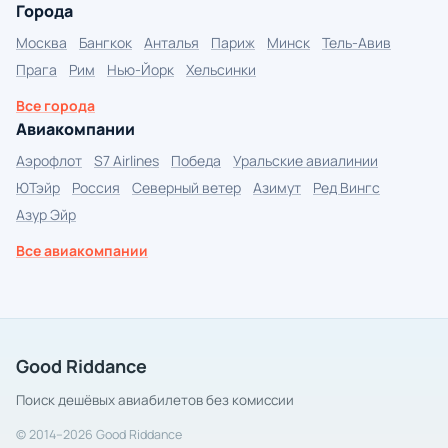
Города
Москва
Бангкок
Анталья
Париж
Минск
Тель-Авив
Прага
Рим
Нью-Йорк
Хельсинки
Все города
Авиакомпании
Аэрофлот
S7 Airlines
Победа
Уральские авиалинии
ЮТэйр
Россия
Северный ветер
Азимут
Ред Вингс
Азур Эйр
Все авиакомпании
Good Riddance
Поиск дешёвых авиабилетов без комиссии
© 2014–2026 Good Riddance