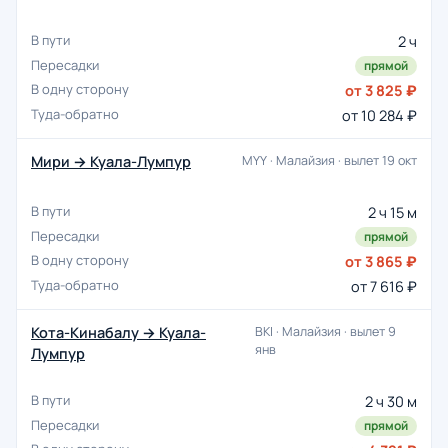
2 ч
прямой
от 3 825 ₽
от 10 284 ₽
Мири → Куала-Лумпур
MYY · Малайзия · вылет 19 окт
2 ч 15 м
прямой
от 3 865 ₽
от 7 616 ₽
Кота-Кинабалу → Куала-
BKI · Малайзия · вылет 9
янв
Лумпур
2 ч 30 м
прямой