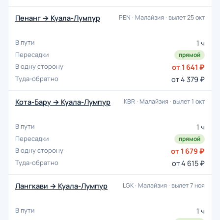
Пенанг → Куала-Лумпур
PEN · Малайзия · вылет 25 окт
1 ч
прямой
от 1 641 ₽
от 4 379 ₽
Кота-Бару → Куала-Лумпур
KBR · Малайзия · вылет 1 окт
1 ч
прямой
от 1 679 ₽
от 4 615 ₽
Лангкави → Куала-Лумпур
LGK · Малайзия · вылет 7 ноя
1 ч