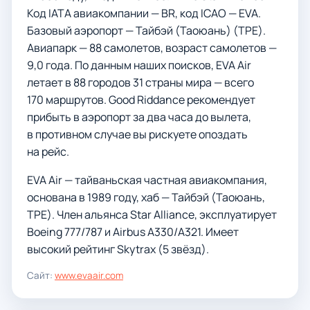
Код IATA авиакомпании — BR, код ICAO — EVA.
Базовый аэропорт — Тайбэй (Таоюань) (TPE).
Авиапарк — 88 самолетов, возраст самолетов —
9,0 года. По данным наших поисков, EVA Air
летает в 88 городов 31 страны мира — всего
170 маршрутов. Good Riddance рекомендует
прибыть в аэропорт за два часа до вылета,
в противном случае вы рискуете опоздать
на рейс.
EVA Air — тайваньская частная авиакомпания,
основана в 1989 году, хаб — Тайбэй (Таоюань,
TPE). Член альянса Star Alliance, эксплуатирует
Boeing 777/787 и Airbus A330/A321. Имеет
высокий рейтинг Skytrax (5 звёзд).
Сайт:
www.evaair.com