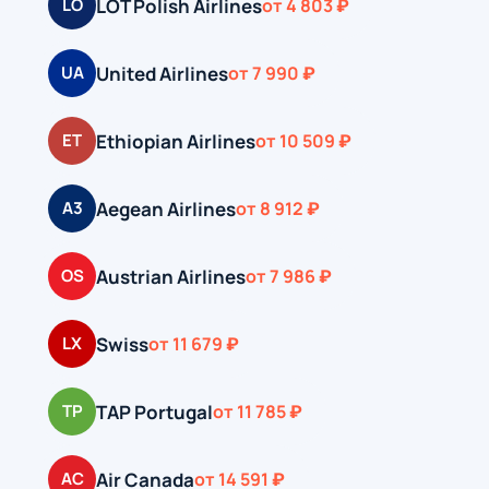
LOT Polish Airlines
LO
от 4 803 ₽
United Airlines
UA
от 7 990 ₽
Ethiopian Airlines
ET
от 10 509 ₽
Aegean Airlines
A3
от 8 912 ₽
Austrian Airlines
OS
от 7 986 ₽
Swiss
LX
от 11 679 ₽
TAP Portugal
TP
от 11 785 ₽
Air Canada
AC
от 14 591 ₽