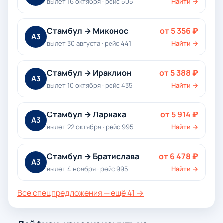
вылет 16 октября · рейс 505
Найти →
Стамбул → Миконос
от 5 356 ₽
A3
вылет 30 августа · рейс 441
Найти →
Стамбул → Ираклион
от 5 388 ₽
A3
вылет 10 октября · рейс 435
Найти →
Стамбул → Ларнака
от 5 914 ₽
A3
вылет 22 октября · рейс 995
Найти →
Стамбул → Братислава
от 6 478 ₽
A3
вылет 4 ноября · рейс 995
Найти →
Все спецпредложения — ещё 41 →