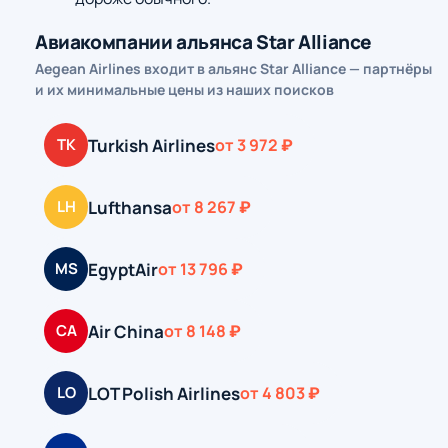
Авиакомпании альянса Star Alliance
Aegean Airlines входит в альянс Star Alliance — партнёры
и их минимальные цены из наших поисков
Turkish Airlines
TK
от 3 972 ₽
Lufthansa
LH
от 8 267 ₽
EgyptAir
MS
от 13 796 ₽
Air China
CA
от 8 148 ₽
LOT Polish Airlines
LO
от 4 803 ₽