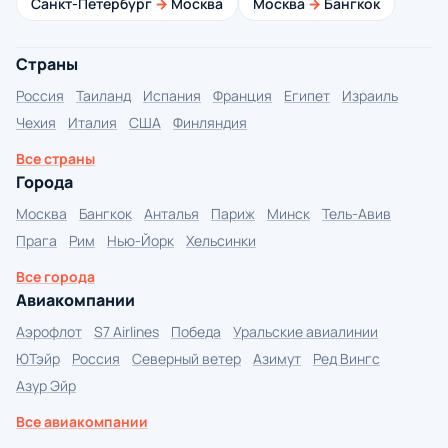
Санкт-Петербург
→
Москва
Москва
→
Бангкок
Страны
Россия
Таиланд
Испания
Франция
Египет
Израиль
Чехия
Италия
США
Финляндия
Все страны
Города
Москва
Бангкок
Анталья
Париж
Минск
Тель-Авив
Прага
Рим
Нью-Йорк
Хельсинки
Все города
Авиакомпании
Аэрофлот
S7 Airlines
Победа
Уральские авиалинии
ЮТэйр
Россия
Северный ветер
Азимут
Ред Вингс
Азур Эйр
Все авиакомпании