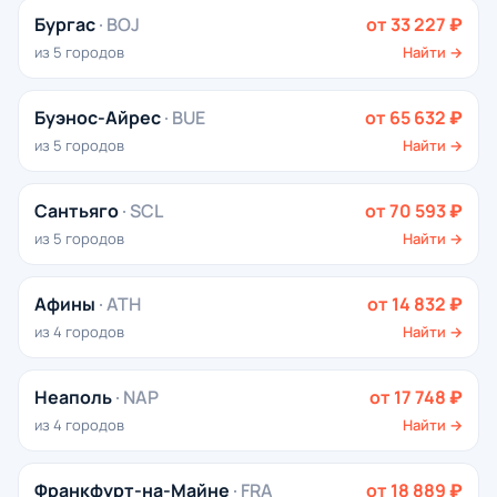
Бургас
· BOJ
от 33 227 ₽
из 5 городов
Найти →
Буэнос-Айрес
· BUE
от 65 632 ₽
из 5 городов
Найти →
Сантьяго
· SCL
от 70 593 ₽
из 5 городов
Найти →
Афины
· ATH
от 14 832 ₽
из 4 городов
Найти →
Неаполь
· NAP
от 17 748 ₽
из 4 городов
Найти →
Франкфурт-на-Майне
· FRA
от 18 889 ₽