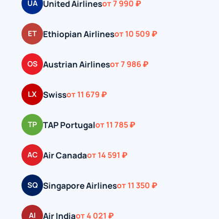
United Airlines
UA
от 7 990 ₽
Ethiopian Airlines
ET
от 10 509 ₽
Austrian Airlines
OS
от 7 986 ₽
Swiss
LX
от 11 679 ₽
TAP Portugal
TP
от 11 785 ₽
Air Canada
AC
от 14 591 ₽
Singapore Airlines
SQ
от 11 350 ₽
Air India
AI
от 4 021 ₽