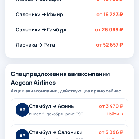
Салоники → Измир
от 16 223 ₽
Салоники → Гамбург
от 28 089 ₽
Ларнака → Рига
от 52 657 ₽
Спецпредложения авиакомпании
Aegean Airlines
Акции авиакомпании, действующие прямо сейчас
Стамбул → Афины
от 3 470 ₽
A3
вылет 21 декабря · рейс 999
Найти →
Стамбул → Салоники
от 5 096 ₽
A3