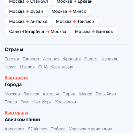
Москва
→
Стамбул
Москва
→
Ереван
Москва
→
Дубай
Москва
→
Минск
Москва
→
Анталья
Москва
→
Тбилиси
Санкт-Петербург
→
Москва
Москва
→
Бангкок
Страны
Россия
Таиланд
Испания
Франция
Египет
Израиль
Чехия
Италия
США
Финляндия
Все страны
Города
Москва
Бангкок
Анталья
Париж
Минск
Тель-Авив
Прага
Рим
Нью-Йорк
Хельсинки
Все города
Авиакомпании
Аэрофлот
S7 Airlines
Победа
Уральские авиалинии