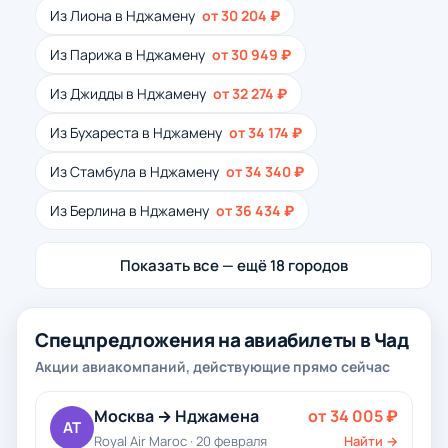
Из Лиона в Нджамену
от 30 204 ₽
Из Парижа в Нджамену
от 30 949 ₽
Из Джидды в Нджамену
от 32 274 ₽
Из Бухареста в Нджамену
от 34 174 ₽
Из Стамбула в Нджамену
от 34 340 ₽
Из Берлина в Нджамену
от 36 434 ₽
Показать все — ещё 18 городов
Спецпредложения на авиабилеты в Чад
Акции авиакомпаний, действующие прямо сейчас
Москва → Нджамена
от 34 005 ₽
AT
Royal Air Maroc · 20 февраля
Найти →