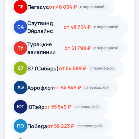
Пегасус
ПЕ
от 46 034 ₽
с пересадкой
Саутвинд
СА
от 48 754 ₽
с пересадкой
Эйрлайнс
Турецкие
ТУ
от 51 798 ₽
с пересадкой
авиалинии
S7 (Сибирь)
S7
от 54 689 ₽
с пересадкой
Аэрофлот
АЭ
от 54 846 ₽
с пересадкой
ЮТэйр
ЮТ
от 55 549 ₽
с пересадкой
Победа
ПО
от 56 223 ₽
с пересадкой