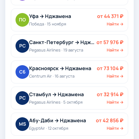
Уфа → Нджамена
от 44 371 ₽
ПО
Победа · 15 ноября
Найти →
Санкт-Петербург → Нджамена
от 57 976 ₽
PC
Pegasus Airlines · 19 августа
Найти →
Красноярск → Нджамена
от 73 104 ₽
C6
Centrum Air · 16 августа
Найти →
Стамбул → Нджамена
от 32 914 ₽
PC
Pegasus Airlines · 5 октября
Найти →
Абу-Даби → Нджамена
от 42 856 ₽
MS
EgyptAir · 12 октября
Найти →