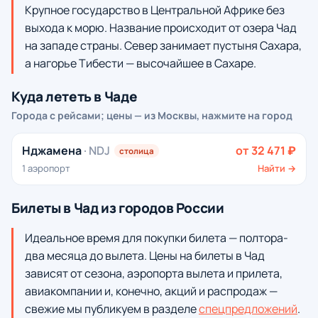
Крупное государство в Центральной Африке без
выхода к морю. Название происходит от озера Чад
на западе страны. Север занимает пустыня Сахара,
а нагорье Тибести — высочайшее в Сахаре.
Куда лететь в Чаде
Города с рейсами; цены — из Москвы, нажмите на город
Нджамена
· NDJ
от 32 471 ₽
столица
1 аэропорт
Найти →
Билеты в Чад из городов России
Идеальное время для покупки билета — полтора-
два месяца до вылета. Цены на билеты в Чад
зависят от сезона, аэропорта вылета и прилета,
авиакомпании и, конечно, акций и распродаж —
свежие мы публикуем в разделе
спецпредложений
.