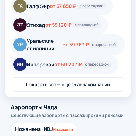
Галф Эйр
ГА
от 57 650 ₽
с пересадкой
Этихад
ЭТ
от 59 120 ₽
с пересадкой
Уральские
УР
от 59 767 ₽
с пересадкой
авиалинии
Интерскай
ИН
от 60 207 ₽
с пересадкой
Показать все — ещё 15 авиакомпаний
Аэропорты Чада
Действующие аэропорты с пассажирскими рейсами
Нджамена · NDJ
Нджамена