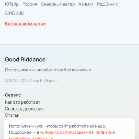
ЮТэйр
Россия
Северный ветер
Азимут
Ред Вингс
Азур Эйр
Все авиакомпании
Good Riddance
Поиск дешёвых авиабилетов без комиссии
© 2014–2026 Good Riddance
Сервис
Как это работает
Спецпредложения
Статьи
Используем куки, чтобы сайт работал как надо.
Компания
Подробнее — в
условиях использования
и
политике
Компания и контакты
конфиденциальности
.