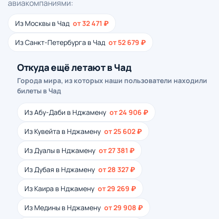
авиакомпаниями:
Из Москвы в Чад
от 32 471 ₽
Из Санкт-Петербурга в Чад
от 52 679 ₽
Откуда ещё летают в Чад
Города мира, из которых наши пользователи находили
билеты в Чад
Из Абу-Даби в Нджамену
от 24 906 ₽
Из Кувейта в Нджамену
от 25 602 ₽
Из Дуалы в Нджамену
от 27 381 ₽
Из Дубая в Нджамену
от 28 327 ₽
Из Каира в Нджамену
от 29 269 ₽
Из Медины в Нджамену
от 29 908 ₽