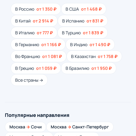
В Россию
от 1 350 ₽
В США
от 1 468 ₽
В Китай
от 2 914 ₽
В Испанию
от 831 ₽
В Италию
от 777 ₽
В Турцию
от 1 839 ₽
В Германию
от 1 166 ₽
В Индию
от 1 490 ₽
Во Францию
от 1 081 ₽
В Казахстан
от 1 758 ₽
В Грецию
от 1 059 ₽
В Бразилию
от 1 950 ₽
Все страны →
Популярные направления
Москва
→
Сочи
Москва
→
Санкт-Петербург