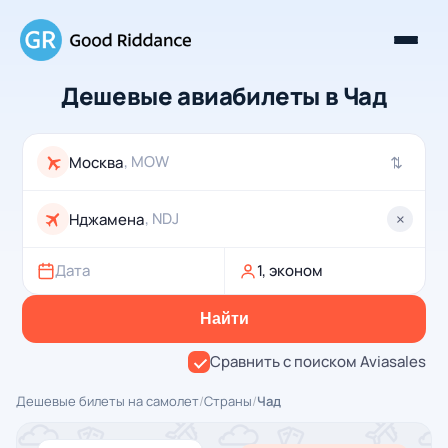
Дешевые авиабилеты в Чад
, MOW
⇄
, NDJ
×
Дата
1, эконом
Найти
Сравнить с поиском Aviasales
Дешевые билеты на самолет
/
Страны
/
Чад