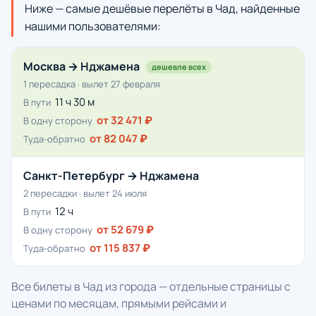
Ниже — самые дешёвые перелёты в Чад, найденные
нашими пользователями:
Москва → Нджамена
дешевле всех
1 пересадка · вылет 27 февраля
11 ч 30 м
В пути
от 32 471 ₽
В одну сторону
от 82 047 ₽
Туда-обратно
Санкт-Петербург → Нджамена
2 пересадки · вылет 24 июля
12 ч
В пути
от 52 679 ₽
В одну сторону
от 115 837 ₽
Туда-обратно
Все билеты в Чад из города — отдельные страницы с
ценами по месяцам, прямыми рейсами и