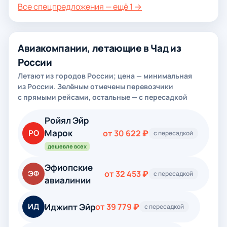
Все спецпредложения — ещё 1 →
Авиакомпании, летающие в Чад из
России
Летают из городов России; цена — минимальная
из России. Зелёным отмечены перевозчики
с прямыми рейсами, остальные — с пересадкой
Ройял Эйр
Марок
РО
от 30 622 ₽
с пересадкой
дешевле всех
Эфиопские
ЭФ
от 32 453 ₽
с пересадкой
авиалинии
Иджипт Эйр
ИД
от 39 779 ₽
с пересадкой