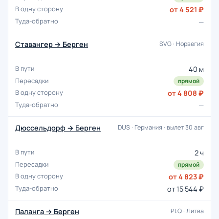
от 4 521 ₽
—
Ставангер → Берген
SVG · Норвегия
40 м
прямой
от 4 808 ₽
—
Дюссельдорф → Берген
DUS · Германия · вылет 30 авг
2 ч
прямой
от 4 823 ₽
от 15 544 ₽
Паланга → Берген
PLQ · Литва