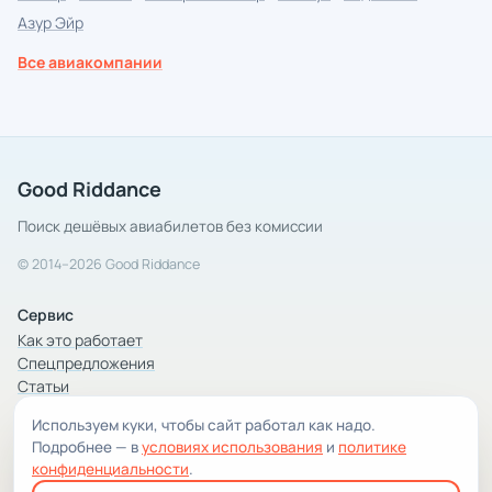
Азур Эйр
Все авиакомпании
Good Riddance
Поиск дешёвых авиабилетов без комиссии
© 2014–2026 Good Riddance
Сервис
Как это работает
Спецпредложения
Статьи
Используем куки, чтобы сайт работал как надо.
Компания
Подробнее — в
условиях использования
и
политике
Компания и контакты
конфиденциальности
.
Условия использования