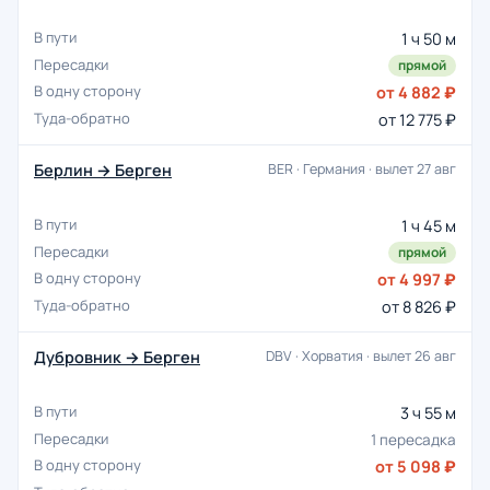
1 ч 50 м
прямой
от 4 882 ₽
от 12 775 ₽
Берлин → Берген
BER · Германия · вылет 27 авг
1 ч 45 м
прямой
от 4 997 ₽
от 8 826 ₽
Дубровник → Берген
DBV · Хорватия · вылет 26 авг
3 ч 55 м
1 пересадка
от 5 098 ₽