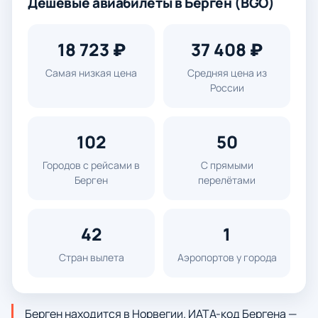
Дешевые авиабилеты в Берген (BGO)
18 723 ₽
37 408 ₽
Самая низкая цена
Средняя цена из
России
102
50
Городов с рейсами в
С прямыми
Берген
перелётами
42
1
Стран вылета
Аэропортов у города
Берген находится в Норвегии. ИАТА-код Бергена —