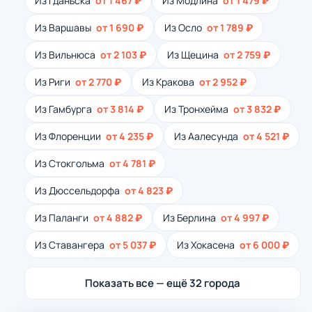
Из Гданьска
от 1 467 ₽
Из Модлина
от 1 479 ₽
Из Варшавы
от 1 690 ₽
Из Осло
от 1 789 ₽
Из Вильнюса
от 2 103 ₽
Из Щецина
от 2 759 ₽
Из Риги
от 2 770 ₽
Из Кракова
от 2 952 ₽
Из Гамбурга
от 3 814 ₽
Из Тронхейма
от 3 832 ₽
Из Флоренции
от 4 235 ₽
Из Аалесунда
от 4 521 ₽
Из Стокгольма
от 4 781 ₽
Из Дюссельдорфа
от 4 823 ₽
Из Паланги
от 4 882 ₽
Из Берлина
от 4 997 ₽
Из Ставангера
от 5 037 ₽
Из Хокасена
от 6 000 ₽
Показать все — ещё 32 города