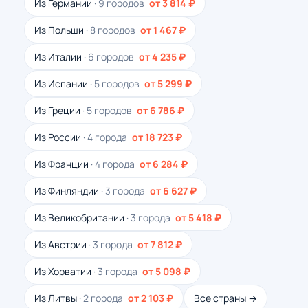
Из Германии
· 9 городов
от 3 814 ₽
Из Польши
· 8 городов
от 1 467 ₽
Из Италии
· 6 городов
от 4 235 ₽
Из Испании
· 5 городов
от 5 299 ₽
Из Греции
· 5 городов
от 6 786 ₽
Из России
· 4 города
от 18 723 ₽
Из Франции
· 4 города
от 6 284 ₽
Из Финляндии
· 3 города
от 6 627 ₽
Из Великобритании
· 3 города
от 5 418 ₽
Из Австрии
· 3 города
от 7 812 ₽
Из Хорватии
· 3 города
от 5 098 ₽
Из Литвы
· 2 города
от 2 103 ₽
Все страны →