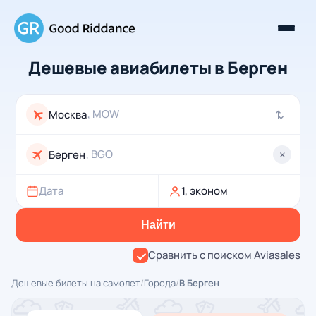
Дешевые авиабилеты в Берген
, MOW
⇄
, BGO
×
Дата
1, эконом
Найти
Сравнить с поиском Aviasales
Дешевые билеты на самолет
/
Города
/
В Берген