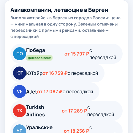
Авиакомпании, летающие в Берген
Выполняют рейсы в Берген из городов России; цена
— минимальная в одну сторону. Зелёным отмечены
перевозчики с прямыми рейсами, остальные —
с пересадкой
Победа
с
ПО
от 15 797 ₽
пересадкой
дешевле всех
ЮТэйр
ЮТ
от 16 759 ₽
с пересадкой
AJet
VF
от 17 087 ₽
с пересадкой
Turkish
с
TK
от 17 289 ₽
Airlines
пересадкой
Уральские
с
УР
от 18 256 ₽