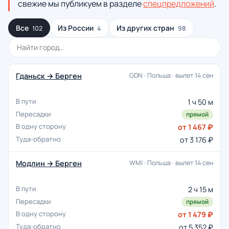
свежие мы публикуем в разделе
спецпредложений
.
Все
Из России
Из других стран
102
4
98
Гданьск → Берген
GDN · Польша · вылет 14 сен
1 ч 50 м
прямой
от 1 467 ₽
от 3 176 ₽
Модлин → Берген
WMI · Польша · вылет 14 сен
2 ч 15 м
прямой
от 1 479 ₽
от 5 352 ₽