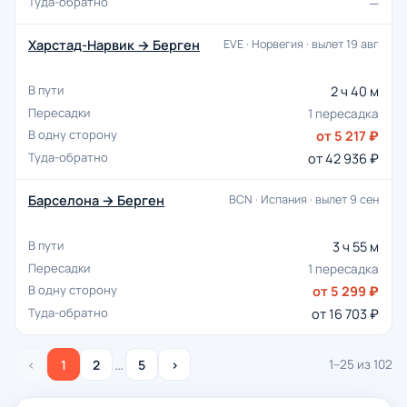
—
Харстад-Нарвик → Берген
EVE · Норвегия · вылет 19 авг
2 ч 40 м
1 пересадка
от 5 217 ₽
от 42 936 ₽
Барселона → Берген
BCN · Испания · вылет 9 сен
3 ч 55 м
1 пересадка
от 5 299 ₽
от 16 703 ₽
…
‹
1
2
5
›
1–25 из 102