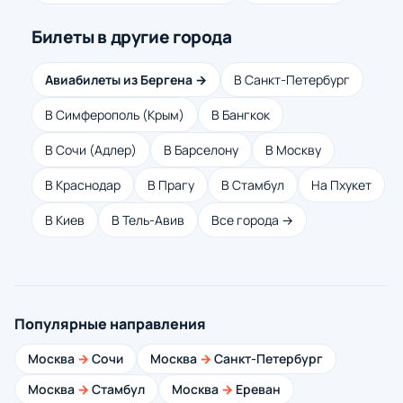
Билеты в другие города
Авиабилеты из Бергена →
В Санкт-Петербург
В Симферополь (Крым)
В Бангкок
В Сочи (Адлер)
В Барселону
В Москву
В Краснодар
В Прагу
В Стамбул
На Пхукет
В Киев
В Тель-Авив
Все города →
Популярные направления
Москва
→
Сочи
Москва
→
Санкт-Петербург
Москва
→
Стамбул
Москва
→
Ереван