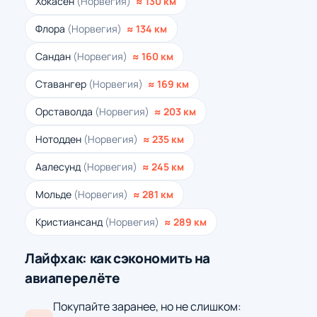
Хокасен
(Норвегия)
≈ 130 км
Флора
(Норвегия)
≈ 134 км
Сандан
(Норвегия)
≈ 160 км
Ставангер
(Норвегия)
≈ 169 км
Орставолда
(Норвегия)
≈ 203 км
Нотодден
(Норвегия)
≈ 235 км
Аалесунд
(Норвегия)
≈ 245 км
Мольде
(Норвегия)
≈ 281 км
Кристиансанд
(Норвегия)
≈ 289 км
Лайфхак: как сэкономить на
авиаперелёте
Покупайте заранее, но не слишком: