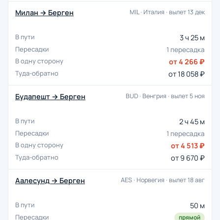
Милан → Берген
MIL · Италия · вылет 13 дек
3 ч 25 м
1 пересадка
от 4 266 ₽
от 18 058 ₽
Будапешт → Берген
BUD · Венгрия · вылет 5 ноя
2 ч 45 м
1 пересадка
от 4 513 ₽
от 9 670 ₽
Аалесунд → Берген
AES · Норвегия · вылет 18 авг
50 м
прямой