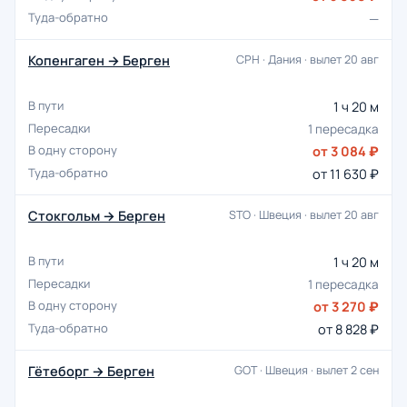
—
Копенгаген → Берген
CPH · Дания · вылет 20 авг
1 ч 20 м
1 пересадка
от 3 084 ₽
от 11 630 ₽
Стокгольм → Берген
STO · Швеция · вылет 20 авг
1 ч 20 м
1 пересадка
от 3 270 ₽
от 8 828 ₽
Гётеборг → Берген
GOT · Швеция · вылет 2 сен