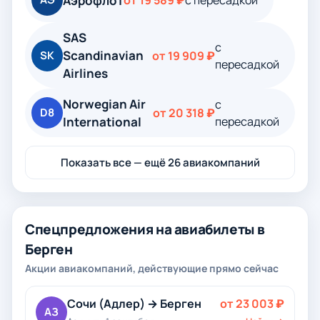
Аэрофлот
от 19 589 ₽
с пересадкой
SAS
с
Scandinavian
SK
от 19 909 ₽
пересадкой
Airlines
Norwegian Air
с
D8
от 20 318 ₽
International
пересадкой
Показать все — ещё 26 авиакомпаний
Спецпредложения на авиабилеты в
Берген
Акции авиакомпаний, действующие прямо сейчас
Сочи (Адлер) → Берген
от 23 003 ₽
АЗ