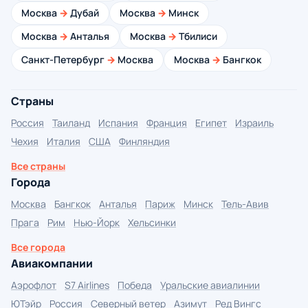
Москва
→
Дубай
Москва
→
Минск
Москва
→
Анталья
Москва
→
Тбилиси
Санкт-Петербург
→
Москва
Москва
→
Бангкок
Страны
Россия
Таиланд
Испания
Франция
Египет
Израиль
Чехия
Италия
США
Финляндия
Все страны
Города
Москва
Бангкок
Анталья
Париж
Минск
Тель-Авив
Прага
Рим
Нью-Йорк
Хельсинки
Все города
Авиакомпании
Аэрофлот
S7 Airlines
Победа
Уральские авиалинии
ЮТэйр
Россия
Северный ветер
Азимут
Ред Вингс