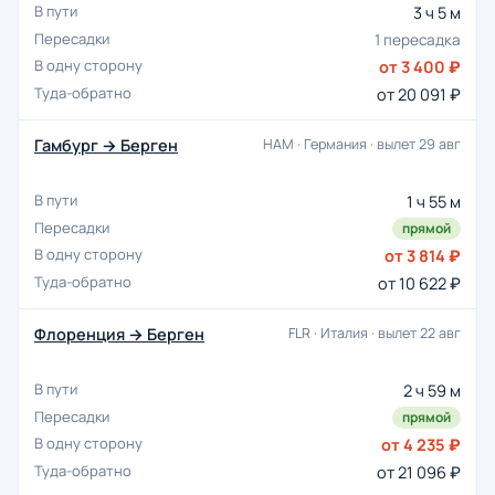
3 ч 5 м
1 пересадка
от 3 400 ₽
от 20 091 ₽
Гамбург → Берген
HAM · Германия · вылет 29 авг
1 ч 55 м
прямой
от 3 814 ₽
от 10 622 ₽
Флоренция → Берген
FLR · Италия · вылет 22 авг
2 ч 59 м
прямой
от 4 235 ₽
от 21 096 ₽