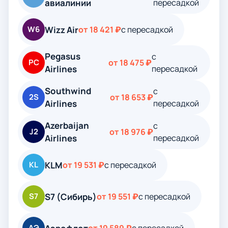
авиалинии
пересадкой
Wizz Air
W6
от 18 421 ₽
с пересадкой
Pegasus
с
PC
от 18 475 ₽
Airlines
пересадкой
Southwind
с
2S
от 18 653 ₽
Airlines
пересадкой
Azerbaijan
с
J2
от 18 976 ₽
Airlines
пересадкой
KLM
KL
от 19 531 ₽
с пересадкой
S7 (Сибирь)
S7
от 19 551 ₽
с пересадкой
АЭ