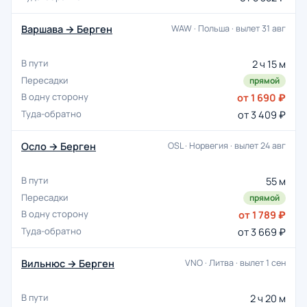
Варшава → Берген
WAW · Польша · вылет 31 авг
2 ч 15 м
прямой
от 1 690 ₽
от 3 409 ₽
Осло → Берген
OSL · Норвегия · вылет 24 авг
55 м
прямой
от 1 789 ₽
от 3 669 ₽
Вильнюс → Берген
VNO · Литва · вылет 1 сен
2 ч 20 м