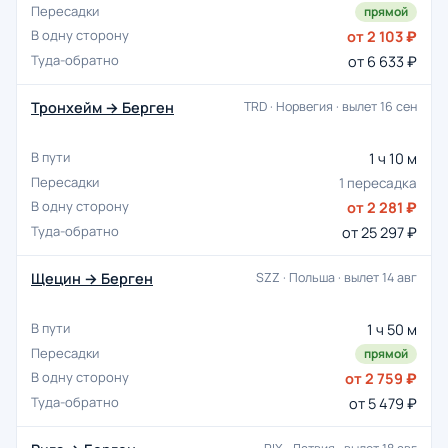
прямой
от 2 103 ₽
от 6 633 ₽
Тронхейм → Берген
TRD · Норвегия · вылет 16 сен
1 ч 10 м
1 пересадка
от 2 281 ₽
от 25 297 ₽
Щецин → Берген
SZZ · Польша · вылет 14 авг
1 ч 50 м
прямой
от 2 759 ₽
от 5 479 ₽