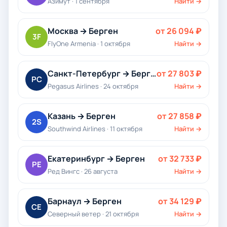
Азимут · 1 сентября
Найти →
Москва → Берген
от 26 094 ₽
3F
FlyOne Armenia · 1 октября
Найти →
Санкт-Петербург → Берген
от 27 803 ₽
PC
Pegasus Airlines · 24 октября
Найти →
Казань → Берген
от 27 858 ₽
2S
Southwind Airlines · 11 октября
Найти →
Екатеринбург → Берген
от 32 733 ₽
РЕ
Ред Вингс · 26 августа
Найти →
Барнаул → Берген
от 34 129 ₽
СЕ
Северный ветер · 21 октября
Найти →