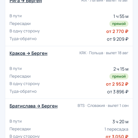
Рига → Берген
RIX · Латвия · вылет 18 авг
1 ч 55 м
прямой
от 2 770 ₽
от 9 209 ₽
Краков → Берген
KRK · Польша · вылет 18 авг
2 ч 15 м
прямой
от 2 952 ₽
от 3 896 ₽
Братислава → Берген
BTS · Словакия · вылет 1 сен
3 ч 20 м
1 пересадка
от 3 050 ₽