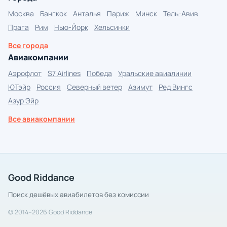
Москва
Бангкок
Анталья
Париж
Минск
Тель-Авив
Прага
Рим
Нью-Йорк
Хельсинки
Все города
Авиакомпании
Аэрофлот
S7 Airlines
Победа
Уральские авиалинии
ЮТэйр
Россия
Северный ветер
Азимут
Ред Вингс
Азур Эйр
Все авиакомпании
Good Riddance
Поиск дешёвых авиабилетов без комиссии
© 2014–2026 Good Riddance