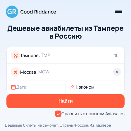
Дешевые авиабилеты из Тампере
в Россию
, TMP
⇄
, MOW
×
Дата
1, эконом
Найти
Сравнить с поиском Aviasales
Дешевые билеты на самолет
/
Страны
/
Россия
/
Из Тампере