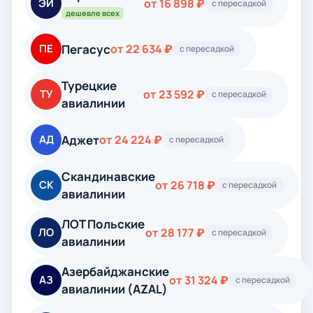
ЭЙ
от 16 898 ₽
с пересадкой
дешевле всех
Пегасус
ПЕ
от 22 634 ₽
с пересадкой
Турецкие
ТУ
от 23 592 ₽
с пересадкой
авиалинии
Аджет
АД
от 24 224 ₽
с пересадкой
Скандинавские
СК
от 26 718 ₽
с пересадкой
авиалинии
ЛОТ Польские
ЛО
от 28 177 ₽
с пересадкой
авиалинии
Азербайджанские
АЗ
от 31 324 ₽
с пересадкой
авиалинии (AZAL)