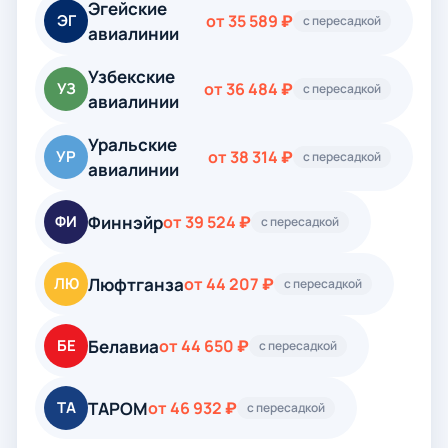
Эгейские
ЭГ
от 35 589 ₽
с пересадкой
авиалинии
Узбекские
УЗ
от 36 484 ₽
с пересадкой
авиалинии
Уральские
УР
от 38 314 ₽
с пересадкой
авиалинии
Финнэйр
ФИ
от 39 524 ₽
с пересадкой
Люфтганза
ЛЮ
от 44 207 ₽
с пересадкой
Белавиа
БЕ
от 44 650 ₽
с пересадкой
ТАРОМ
ТА
от 46 932 ₽
с пересадкой