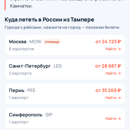
Камчатки.
Куда лететь в России из Тампере
Города с рейсами; нажмите на город — покажем билеты
Москва
· MOW
от 24 723 ₽
столица
8 аэропортов
Найти →
Санкт-Петербург
· LED
от 28 687 ₽
3 аэропорта
Найти →
Пермь
· PEE
от 35 269 ₽
1 аэропорт
Найти →
Симферополь
· SIP
Найти →
1 аэропорт