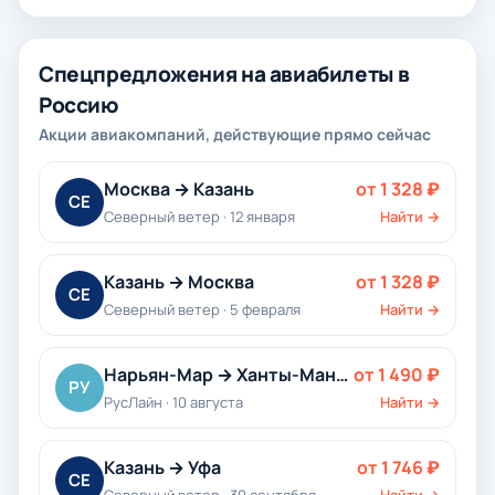
Спецпредложения на авиабилеты в
Россию
Акции авиакомпаний, действующие прямо сейчас
Москва → Казань
от 1 328 ₽
СЕ
Северный ветер · 12 января
Найти →
Казань → Москва
от 1 328 ₽
СЕ
Северный ветер · 5 февраля
Найти →
Нарьян-Мар → Ханты-Мансийск
от 1 490 ₽
РУ
РусЛайн · 10 августа
Найти →
Казань → Уфа
от 1 746 ₽
СЕ