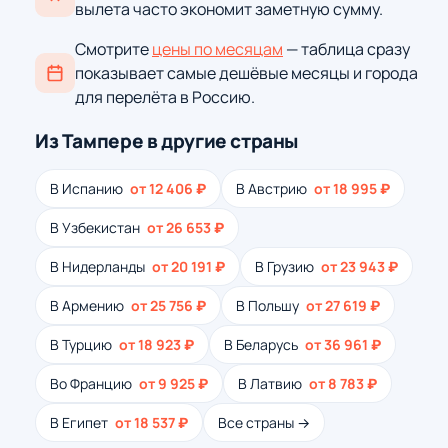
вылета часто экономит заметную сумму.
Смотрите
цены по месяцам
— таблица сразу
показывает самые дешёвые месяцы и города
для перелёта в Россию.
Из Тампере в другие страны
В Испанию
от 12 406 ₽
В Австрию
от 18 995 ₽
В Узбекистан
от 26 653 ₽
В Нидерланды
от 20 191 ₽
В Грузию
от 23 943 ₽
В Армению
от 25 756 ₽
В Польшу
от 27 619 ₽
В Турцию
от 18 923 ₽
В Беларусь
от 36 961 ₽
Во Францию
от 9 925 ₽
В Латвию
от 8 783 ₽
В Египет
от 18 537 ₽
Все страны →