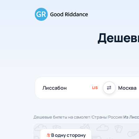
Дешевы
⇄
LIS
Дешевые билеты на самолет
/
Страны
/
Россия
/
Из Лис
В одну сторону