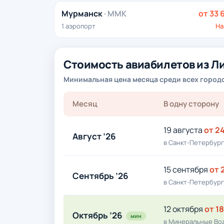
Мурманск
· MMK
от 33 
1 аэропорт
На
Стоимость авиабилетов из Л
Минимальная цена месяца среди всех городов
Месяц
В одну сторону
19 августа
от 24
Август ’26
в Санкт-Петербург
15 сентября
от 
Сентябрь ’26
в Санкт-Петербург
12 октября
от 1
Октябрь ’26
мин
в Минеральные Во