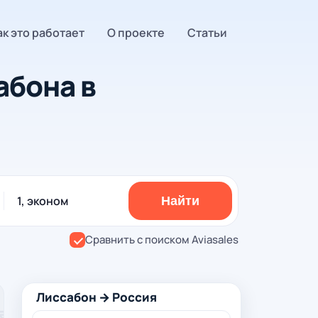
ак это работает
О проекте
Статьи
абона в
1, эконом
Найти
Сравнить с поиском Aviasales
Лиссабон → Россия