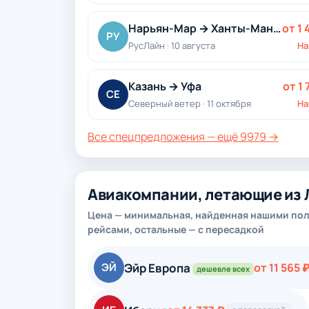
Нарьян-Мар → Ханты-Мансийск
от 1 
РУ
РусЛайн · 10 августа
На
Казань → Уфа
от 1 
СЕ
Северный ветер · 11 октября
На
Все спецпредложения — ещё 9979 →
Авиакомпании, летающие из 
Цена — минимальная, найденная нашими пол
рейсами, остальные — с пересадкой
Эйр Европа
ЭЙ
от 11 565 
дешевле всех