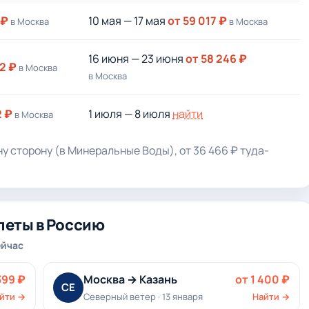
 ₽
10 мая — 17 мая
от 59 017 ₽
в Москва
в Москва
16 июня — 23 июня
от 58 246 ₽
2 ₽
в Москва
в Москва
2 ₽
1 июля — 8 июля
найти
в Москва
ну сторону (в Минеральные Воды), от 36 466 ₽ туда-
леты в Россию
ейчас
399 ₽
Москва → Казань
от 1 400 ₽
СЕ
йти →
Северный ветер · 13 января
Найти →