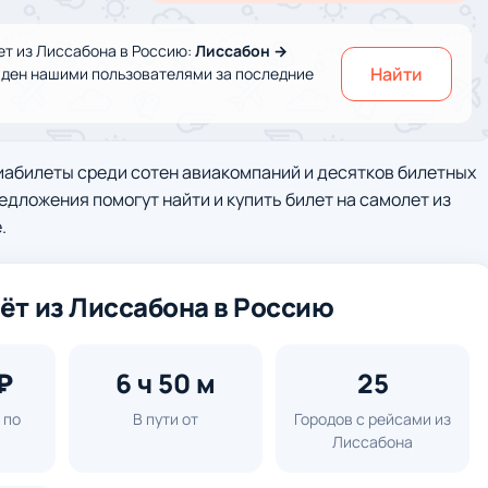
т из Лиссабона в Россию:
Лиссабон →
Найти
йден нашими пользователями за последние
иабилеты среди сотен авиакомпаний и десятков билетных
едложения помогут найти и купить билет на самолет из
.
ёт из Лиссабона в Россию
₽
6 ч 50 м
25
 по
В пути от
Городов с рейсами из
м
Лиссабона