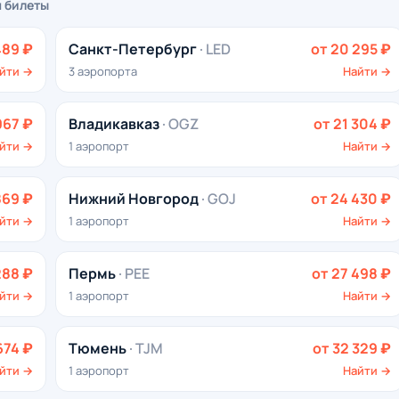
м билеты
489 ₽
Санкт-Петербург
· LED
от 20 295 ₽
йти →
3 аэропорта
Найти →
967 ₽
Владикавказ
· OGZ
от 21 304 ₽
йти →
1 аэропорт
Найти →
869 ₽
Нижний Новгород
· GOJ
от 24 430 ₽
йти →
1 аэропорт
Найти →
288 ₽
Пермь
· PEE
от 27 498 ₽
йти →
1 аэропорт
Найти →
674 ₽
Тюмень
· TJM
от 32 329 ₽
йти →
1 аэропорт
Найти →