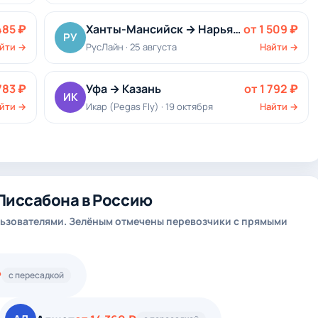
485 ₽
Ханты-Мансийск → Нарьян-Мар
от 1 509 ₽
РУ
йти →
РусЛайн · 25 августа
Найти →
783 ₽
Уфа → Казань
от 1 792 ₽
ИК
йти →
Икар (Pegas Fly) · 19 октября
Найти →
Лиссабона в Россию
ьзователями. Зелёным отмечены перевозчики с прямыми
₽
с пересадкой