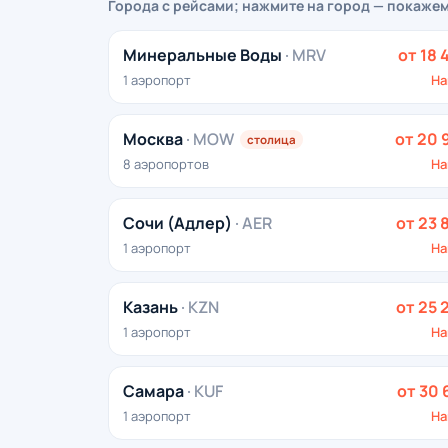
Города с рейсами; нажмите на город — покаже
Минеральные Воды
· MRV
от 18 
1 аэропорт
На
Москва
· MOW
от 20 
столица
8 аэропортов
На
Сочи (Адлер)
· AER
от 23 
1 аэропорт
На
Казань
· KZN
от 25 
1 аэропорт
На
Самара
· KUF
от 30 
1 аэропорт
На