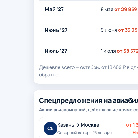
Май ’27
8 мая
от 29 859
Июнь ’27
9 июня
от 35 09
Июль ’27
1 июля
от 38 57
Дешевле всего — октябрь: от 18 489 ₽ в од
обратно.
Спецпредложения на авиаби
Акции авиакомпаний, действующие прямо с
Казань → Москва
от 1 
СЕ
Северный ветер · 28 января
На