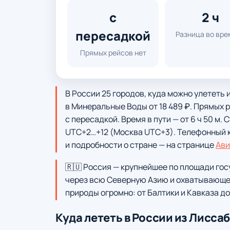
с
2 ч
пересадкой
Разница во вре
Прямых рейсов нет
В России 25 городов, куда можно улететь
в Минеральные Воды от 18 489 ₽. Прямых
с пересадкой. Время в пути — от 6 ч 50 м.
UTC+2…+12 (Москва UTC+3). Телефонный ко
и подробности о стране — на странице
Ави
🇷🇺 Россия — крупнейшее по площади го
через всю Северную Азию и охватывающее
природы огромно: от Балтики и Кавказа до
Куда лететь в России из Лисса