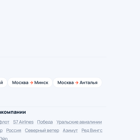
й
Москва
→
Минск
Москва
→
Анталья
акомпании
флот
S7 Airlines
Победа
Уральские авиалинии
р
Россия
Северный ветер
Азимут
Ред Вингс
 Эйр