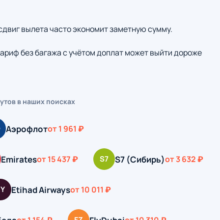
 сдвиг вылета часто экономит заметную сумму.
ариф без багажа с учётом доплат может выйти дороже
утов в наших поисках
Аэрофлот
Э
от 1 961 ₽
Emirates
S7 (Сибирь)
от 15 437 ₽
S7
от 3 632 ₽
Etihad Airways
EY
от 10 011 ₽
FZ