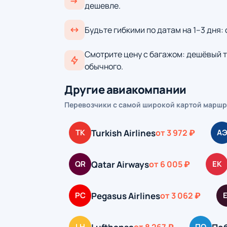
дешевле.
Будьте гибкими по датам на 1–3 дня:
Смотрите цену с багажом: дешёвый т
обычного.
Другие авиакомпании
Перевозчики с самой широкой картой маршр
Turkish Airlines
TK
от 3 972 ₽
А
Qatar Airways
QR
от 6 005 ₽
EK
Pegasus Airlines
PC
от 3 062 ₽
LH
ПО