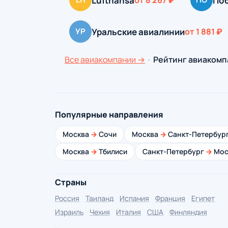
Lufthansa
По
от 8 267 ₽
Уральские авиалинии
УР
от 1 881 ₽
Все авиакомпании →
·
Рейтинг авиакомп
Популярные направления
Москва
→
Сочи
Москва
→
Санкт-Петербур
Москва
→
Тбилиси
Санкт-Петербург
→
Мос
Страны
Россия
Таиланд
Испания
Франция
Египет
Израиль
Чехия
Италия
США
Финляндия