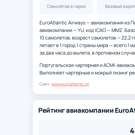
Самолётов в парке
Базовый аэро
EuroAtlantic Airways — авиакомпания из По
авиакомпании — YU, код ICAO — MMZ. Базо
10 самолетов, возраст самолетов — 22,2 г
летает в 1 город 1 страны мира — всего 1
за два часа до вылета, в противном случа
Португальская чартерная и ACMI-авиакомп
Выполняет чартерные и мокрый лизинг рей
Сайт:
www.euroatlantic.pt
Рейтинг авиакомпании EuroAt
4