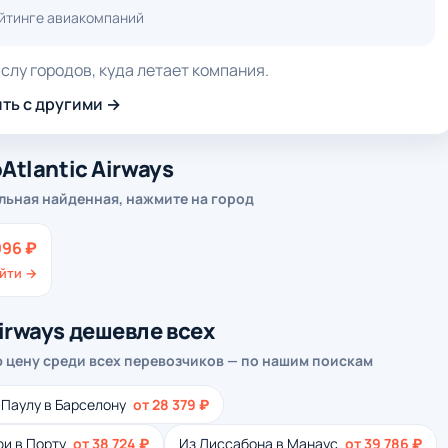
ейтинге авиакомпаний
слу городов, куда летает компания.
ть с другими →
Atlantic Airways
льная найденная, нажмите на город
996 ₽
йти →
irways дешевле всех
 цену среди всех перевозчиков — по нашим поискам
-Паулу в Барселону
от 28 379 ₽
фи в Порту
от 38 724 ₽
Из Лиссабона в Манаус
от 39 786 ₽