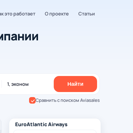
ак это работает
О проекте
Статьи
мпании
1, эконом
Найти
Сравнить с поиском Aviasales
EuroAtlantic Airways