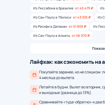
Из Лиссабона в Бразилиа
от 40 479 ₽
Из
Из Сан-Паулу в Тбилиси
от 43 335 ₽
Из С
Из Ресифи в Даламан
от 51 805 ₽
Из Лис
Из Сан-Паулу в Алматы
от 56 970 ₽
Показа
Лайфхак: как сэкономить на 
Покупайте заранее, но не слишком: п
4 месяца до вылета.
Летайте в будни. Вылет во вторник, 
и выходные (разница до 13%).
Сравнивайте «туда-обратно» и два б