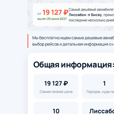
Самый дешёвый авиабилет 
19 127 ₽
от
Лиссабон → Бисау
, прям
вылет 25 июня 2027
последние несколько дней
Мы бесплатно ищем самые дешевые авиаби
выбор рейсов и детальная информация о н
Общая информация: 
19 127 ₽
1
Самая низкая цена
Городов, куда л
10
Лиссаб