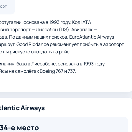
порт
ртугалии, основана в 1993 году. Код IATA
вый аэропорт — Лиссабон (LIS). Авиапарк —
ода. По данным наших поисков, EuroAtlantic Airways
 маршрут. Good Riddance рекомендует прибыть в аэропорт
е вы рискуете опоздать на рейс.
ания, база в Лиссабоне, основана в 1993 году.
сы на самолётах Boeing 767 и 737.
lantic Airways
34-е место