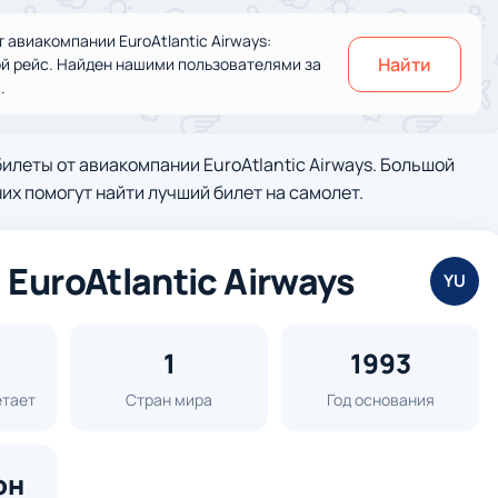
авиакомпании EuroAtlantic Airways:
Найти
ой рейс. Найден нашими пользователями за
.
леты от авиакомпании EuroAtlantic Airways. Большой
их помогут найти лучший билет на самолет.
EuroAtlantic Airways
YU
1
1993
етает
Стран мира
Год основания
он