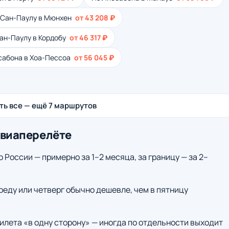
 Сан-Паулу в Мюнхен
от 43 208 ₽
ан-Паулу в Кордобу
от 46 317 ₽
сабона в Хоа-Пессоа
от 56 045 ₽
ть все — ещё 7 маршрутов
авиаперелёте
о России — примерно за 1–2 месяца, за границу — за 2–
среду или четверг обычно дешевле, чем в пятницу
илета «в одну сторону» — иногда по отдельности выходит