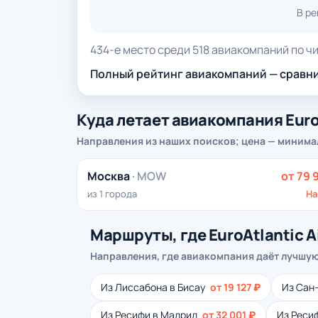
В р
434-е место среди 518 авиакомпаний по чи
Полный рейтинг авиакомпаний — сравни
Куда летает авиакомпания Euro
Направления из наших поисков; цена — минима
Москва
· MOW
от 79 
из 1 города
На
Маршруты, где EuroAtlantic A
Направления, где авиакомпания даёт лучшую
Из Лиссабона в Бисау
от 19 127 ₽
Из Сан
Из Ресифи в Мадрид
от 32 001 ₽
Из Реси