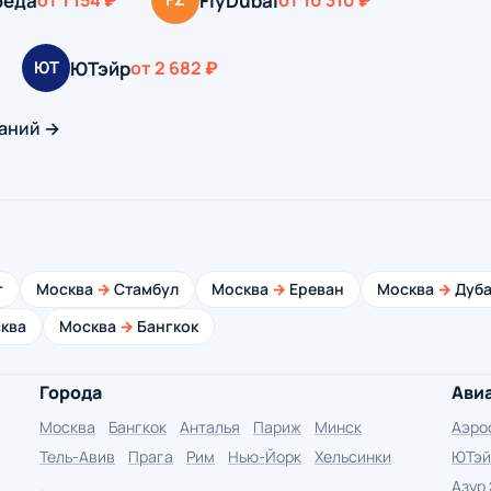
беда
FlyDubai
от 1 154 ₽
от 10 310 ₽
ЮТэйр
ЮТ
от 2 682 ₽
аний →
г
Москва
→
Стамбул
Москва
→
Ереван
Москва
→
Дуба
ква
Москва
→
Бангкок
Города
Ави
Москва
Бангкок
Анталья
Париж
Минск
Аэро
Тель-Авив
Прага
Рим
Нью-Йорк
Хельсинки
ЮТэй
Азур