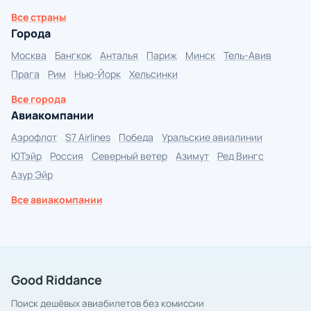
Все страны
Города
Москва
Бангкок
Анталья
Париж
Минск
Тель-Авив
Прага
Рим
Нью-Йорк
Хельсинки
Все города
Авиакомпании
Аэрофлот
S7 Airlines
Победа
Уральские авиалинии
ЮТэйр
Россия
Северный ветер
Азимут
Ред Вингс
Азур Эйр
Все авиакомпании
Good Riddance
Поиск дешёвых авиабилетов без комиссии