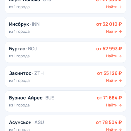
из 1 города
Найти →
Инсбрук
· INN
от 32 010 ₽
из 1 города
Найти →
Бургас
· BOJ
от 52 993 ₽
из 1 города
Найти →
Закинтос
· ZTH
от 55 126 ₽
из 1 города
Найти →
Буэнос-Айрес
· BUE
от 71 684 ₽
из 1 города
Найти →
Асунсьон
· ASU
от 78 504 ₽
из 1 города
Найти →