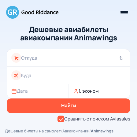
Дешевые авиабилеты
авиакомпании Animawings
⇄
Дата
1, эконом
Найти
Сравнить с поиском Aviasales
Дешевые билеты на самолет
/
Авиакомпании
/
Animawings