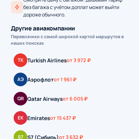
без багажа с учётом доплат может выйти
дороже обычного.
Другие авиакомпании
Перевозчики с самой широкой картой маршрутов в
наших поисках
Turkish Airlines
TK
от 3 972 ₽
Аэрофлот
АЭ
от 1 961 ₽
Qatar Airways
QR
от 6 005 ₽
Emirates
EK
от 15 437 ₽
S7 (Сибирь)
S7
от 3 632 ₽