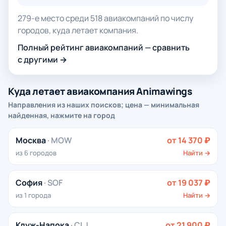
279-е место среди 518 авиакомпаний по числу
городов, куда летает компания.
Полный рейтинг авиакомпаний — сравнить
с другими →
Куда летает авиакомпания Animawings
Направления из наших поисков; цена — минимальная
найденная, нажмите на город
Москва
· MOW
от 14 370 ₽
из 6 городов
Найти →
София
· SOF
от 19 037 ₽
из 1 города
Найти →
Клуж-Напока
· CLJ
от 21 900 ₽