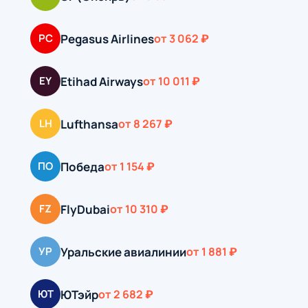
Pegasus Airlines
PC
от 3 062 ₽
Etihad Airways
EY
от 10 011 ₽
Lufthansa
LH
от 8 267 ₽
Победа
ПО
от 1 154 ₽
FlyDubai
FZ
от 10 310 ₽
Уральские авиалинии
УР
от 1 881 ₽
ЮТэйр
ЮТ
от 2 682 ₽